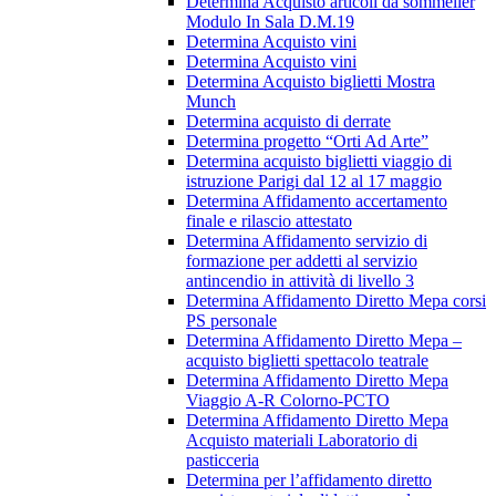
Determina Acquisto articoli da sommelier
Modulo In Sala D.M.19
Determina Acquisto vini
Determina Acquisto vini
Determina Acquisto biglietti Mostra
Munch
Determina acquisto di derrate
Determina progetto “Orti Ad Arte”
Determina acquisto biglietti viaggio di
istruzione Parigi dal 12 al 17 maggio
Determina Affidamento accertamento
finale e rilascio attestato
Determina Affidamento servizio di
formazione per addetti al servizio
antincendio in attività di livello 3
Determina Affidamento Diretto Mepa corsi
PS personale
Determina Affidamento Diretto Mepa –
acquisto biglietti spettacolo teatrale
Determina Affidamento Diretto Mepa
Viaggio A-R Colorno-PCTO
Determina Affidamento Diretto Mepa
Acquisto materiali Laboratorio di
pasticceria
Determina per l’affidamento diretto