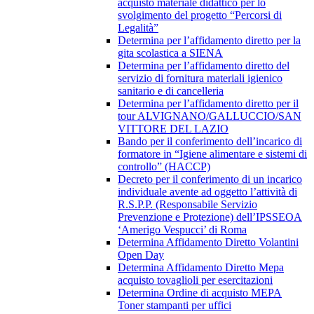
acquisto materiale didattico per lo
svolgimento del progetto “Percorsi di
Legalità”
Determina per l’affidamento diretto per la
gita scolastica a SIENA
Determina per l’affidamento diretto del
servizio di fornitura materiali igienico
sanitario e di cancelleria
Determina per l’affidamento diretto per il
tour ALVIGNANO/GALLUCCIO/SAN
VITTORE DEL LAZIO
Bando per il conferimento dell’incarico di
formatore in “Igiene alimentare e sistemi di
controllo” (HACCP)
Decreto per il conferimento di un incarico
individuale avente ad oggetto l’attività di
R.S.P.P. (Responsabile Servizio
Prevenzione e Protezione) dell’IPSSEOA
‘Amerigo Vespucci’ di Roma
Determina Affidamento Diretto Volantini
Open Day
Determina Affidamento Diretto Mepa
acquisto tovaglioli per esercitazioni
Determina Ordine di acquisto MEPA
Toner stampanti per uffici