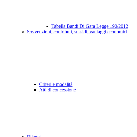
Tabella Bandi Di Gara Legge 190/2012
Sovvenzioni, contributi, sussidi, vantaggi economici
Criteri e modalità
Atti di concessione
Bilanci