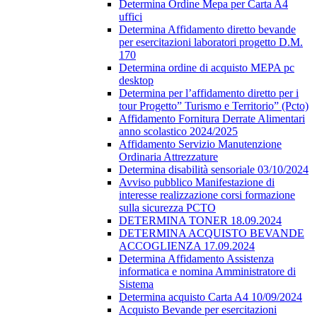
Determina Ordine Mepa per Carta A4
uffici
Determina Affidamento diretto bevande
per esercitazioni laboratori progetto D.M.
170
Determina ordine di acquisto MEPA pc
desktop
Determina per l’affidamento diretto per i
tour Progetto” Turismo e Territorio” (Pcto)
Affidamento Fornitura Derrate Alimentari
anno scolastico 2024/2025
Affidamento Servizio Manutenzione
Ordinaria Attrezzature
Determina disabilità sensoriale 03/10/2024
Avviso pubblico Manifestazione di
interesse realizzazione corsi formazione
sulla sicurezza PCTO
DETERMINA TONER 18.09.2024
DETERMINA ACQUISTO BEVANDE
ACCOGLIENZA 17.09.2024
Determina Affidamento Assistenza
informatica e nomina Amministratore di
Sistema
Determina acquisto Carta A4 10/09/2024
Acquisto Bevande per esercitazioni