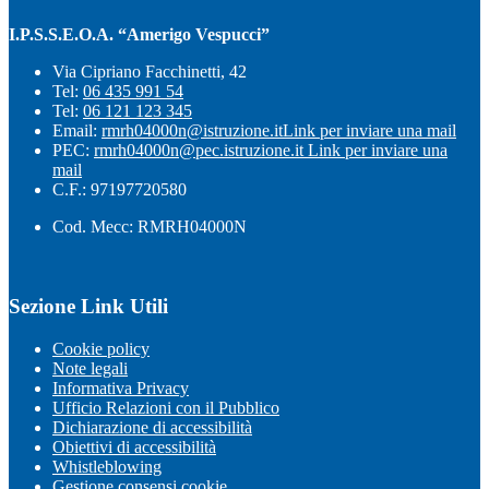
I.P.S.S.E.O.A. “Amerigo Vespucci”
Via Cipriano Facchinetti, 42
Tel:
06 435 991 54
Tel:
06 121 123 345
Email:
rmrh04000n@istruzione.it
Link per inviare una mail
PEC:
rmrh04000n@pec.istruzione.it
Link per inviare una
mail
C.F.: 97197720580
Cod. Mecc: RMRH04000N
Sezione Link Utili
Cookie policy
Note legali
Informativa Privacy
Ufficio Relazioni con il Pubblico
Dichiarazione di accessibilità
Obiettivi di accessibilità
Whistleblowing
Gestione consensi cookie