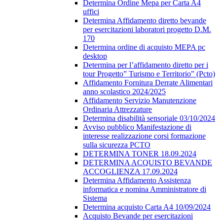
Determina Ordine Mepa per Carta A4
uffici
Determina Affidamento diretto bevande
per esercitazioni laboratori progetto D.M.
170
Determina ordine di acquisto MEPA pc
desktop
Determina per l’affidamento diretto per i
tour Progetto” Turismo e Territorio” (Pcto)
Affidamento Fornitura Derrate Alimentari
anno scolastico 2024/2025
Affidamento Servizio Manutenzione
Ordinaria Attrezzature
Determina disabilità sensoriale 03/10/2024
Avviso pubblico Manifestazione di
interesse realizzazione corsi formazione
sulla sicurezza PCTO
DETERMINA TONER 18.09.2024
DETERMINA ACQUISTO BEVANDE
ACCOGLIENZA 17.09.2024
Determina Affidamento Assistenza
informatica e nomina Amministratore di
Sistema
Determina acquisto Carta A4 10/09/2024
Acquisto Bevande per esercitazioni