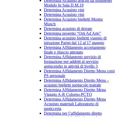
Determina Acquisto articoli da sommelier
Modulo In Sala D.M.19
Determina Acquisto vini
Determina Acquisto vini
Determina Acquisto biglietti Mostra
Munch
Determina acquisto di derrate
Determina progetto “Orti Ad Arte”
Determina acquisto biglietti viaggio di
istruzione Parigi dal 12 al 17 maggio
Determina Affidamento accertamento
finale e rilascio attestato
Determina Affidamento servizio di
formazione per addetti al servizio
antincendio in attività di livello 3
Determina Affidamento Diretto Mepa corsi
PS personale
Determina Affidamento Diretto Mepa –
acquisto biglietti spettacolo teatrale
Determina Affidamento Diretto Mepa
Viaggio A-R Colorno-PCTO
Determina Affidamento Diretto Mepa
Acquisto materiali Laboratorio di
pasticceria
Determina per l’affidamento diretto