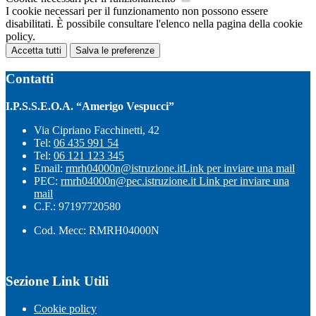
I cookie necessari per il funzionamento non possono essere
disabilitati. È possibile consultare l'elenco nella pagina della cookie
policy.
Accetta tutti
Salva le preferenze
Contatti
I.P.S.S.E.O.A. “Amerigo Vespucci”
Via Cipriano Facchinetti, 42
Tel:
06 435 991 54
Tel:
06 121 123 345
Email:
rmrh04000n@istruzione.it
Link per inviare una mail
PEC:
rmrh04000n@pec.istruzione.it
Link per inviare una
mail
C.F.: 97197720580
Cod. Mecc: RMRH04000N
Sezione Link Utili
Cookie policy