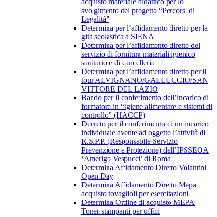
acquisto materiale didattico per lo
svolgimento del progetto “Percorsi di
Legalità”
Determina per l’affidamento diretto per la
gita scolastica a SIENA
Determina per l’affidamento diretto del
servizio di fornitura materiali igienico
sanitario e di cancelleria
Determina per l’affidamento diretto per il
tour ALVIGNANO/GALLUCCIO/SAN
VITTORE DEL LAZIO
Bando per il conferimento dell’incarico di
formatore in “Igiene alimentare e sistemi di
controllo” (HACCP)
Decreto per il conferimento di un incarico
individuale avente ad oggetto l’attività di
R.S.P.P. (Responsabile Servizio
Prevenzione e Protezione) dell’IPSSEOA
‘Amerigo Vespucci’ di Roma
Determina Affidamento Diretto Volantini
Open Day
Determina Affidamento Diretto Mepa
acquisto tovaglioli per esercitazioni
Determina Ordine di acquisto MEPA
Toner stampanti per uffici