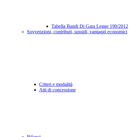
Tabella Bandi Di Gara Legge 190/2012
Sovvenzioni, contributi, sussidi, vantaggi economici
Criteri e modalità
Atti di concessione
Bilanci