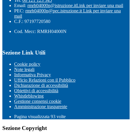
Tel:
06 121 123 345
Email:
rmrh04000n@istruzione.it
Link per inviare una mail
PEC:
rmrh04000n@pec.istruzione.it
Link per inviare una
mail
C.F.: 97197720580
Cod. Mecc: RMRH04000N
Sezione Link Utili
Cookie policy
Note legali
Informativa Privacy
Ufficio Relazioni con il Pubblico
Dichiarazione di accessibilità
Obiettivi di accessibilità
Whistleblowing
Gestione consensi cookie
Amministrazione trasparente
Pagina visualizzata
93
volte
Sezione Copyright