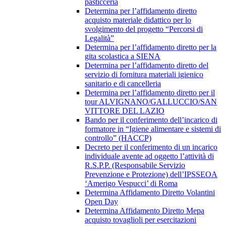
pasticceria
Determina per l’affidamento diretto
acquisto materiale didattico per lo
svolgimento del progetto “Percorsi di
Legalità”
Determina per l’affidamento diretto per la
gita scolastica a SIENA
Determina per l’affidamento diretto del
servizio di fornitura materiali igienico
sanitario e di cancelleria
Determina per l’affidamento diretto per il
tour ALVIGNANO/GALLUCCIO/SAN
VITTORE DEL LAZIO
Bando per il conferimento dell’incarico di
formatore in “Igiene alimentare e sistemi di
controllo” (HACCP)
Decreto per il conferimento di un incarico
individuale avente ad oggetto l’attività di
R.S.P.P. (Responsabile Servizio
Prevenzione e Protezione) dell’IPSSEOA
‘Amerigo Vespucci’ di Roma
Determina Affidamento Diretto Volantini
Open Day
Determina Affidamento Diretto Mepa
acquisto tovaglioli per esercitazioni