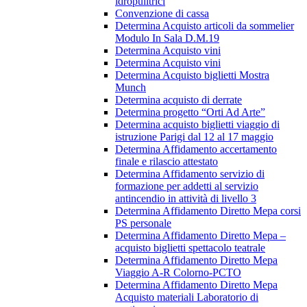
idropulitrici
Convenzione di cassa
Determina Acquisto articoli da sommelier
Modulo In Sala D.M.19
Determina Acquisto vini
Determina Acquisto vini
Determina Acquisto biglietti Mostra
Munch
Determina acquisto di derrate
Determina progetto “Orti Ad Arte”
Determina acquisto biglietti viaggio di
istruzione Parigi dal 12 al 17 maggio
Determina Affidamento accertamento
finale e rilascio attestato
Determina Affidamento servizio di
formazione per addetti al servizio
antincendio in attività di livello 3
Determina Affidamento Diretto Mepa corsi
PS personale
Determina Affidamento Diretto Mepa –
acquisto biglietti spettacolo teatrale
Determina Affidamento Diretto Mepa
Viaggio A-R Colorno-PCTO
Determina Affidamento Diretto Mepa
Acquisto materiali Laboratorio di