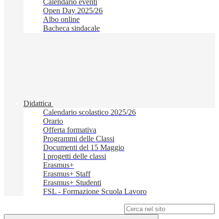
Calendario eventi
Open Day 2025/26
Albo online
Bacheca sindacale
Didattica
Calendario scolastico 2025/26
Orario
Offerta formativa
Programmi delle Classi
Documenti del 15 Maggio
I progetti delle classi
Erasmus+
Erasmus+ Staff
Erasmus+ Studenti
FSL - Formazione Scuola Lavoro
Campo di ricerca per le pagine del sito