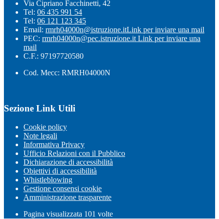
Via Cipriano Facchinetti, 42
Tel:
06 435 991 54
Tel:
06 121 123 345
Email:
rmrh04000n@istruzione.it
Link per inviare una mail
PEC:
rmrh04000n@pec.istruzione.it
Link per inviare una
mail
C.F.: 97197720580
Cod. Mecc: RMRH04000N
Sezione Link Utili
Cookie policy
Note legali
Informativa Privacy
Ufficio Relazioni con il Pubblico
Dichiarazione di accessibilità
Obiettivi di accessibilità
Whistleblowing
Gestione consensi cookie
Amministrazione trasparente
Pagina visualizzata
101
volte