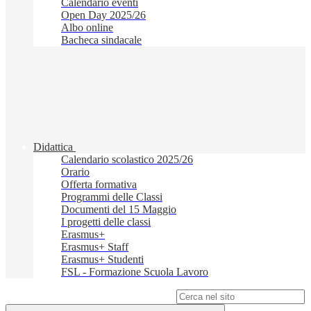
Calendario eventi
Open Day 2025/26
Albo online
Bacheca sindacale
Didattica
Calendario scolastico 2025/26
Orario
Offerta formativa
Programmi delle Classi
Documenti del 15 Maggio
I progetti delle classi
Erasmus+
Erasmus+ Staff
Erasmus+ Studenti
FSL - Formazione Scuola Lavoro
Campo di ricerca per le pagine del sito