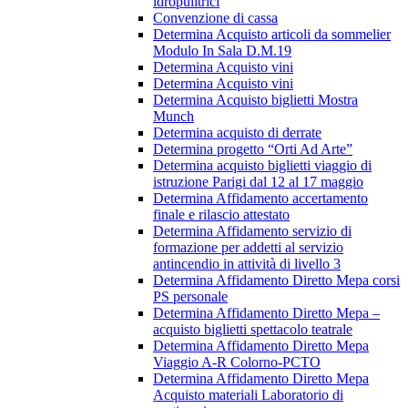
idropulitrici
Convenzione di cassa
Determina Acquisto articoli da sommelier
Modulo In Sala D.M.19
Determina Acquisto vini
Determina Acquisto vini
Determina Acquisto biglietti Mostra
Munch
Determina acquisto di derrate
Determina progetto “Orti Ad Arte”
Determina acquisto biglietti viaggio di
istruzione Parigi dal 12 al 17 maggio
Determina Affidamento accertamento
finale e rilascio attestato
Determina Affidamento servizio di
formazione per addetti al servizio
antincendio in attività di livello 3
Determina Affidamento Diretto Mepa corsi
PS personale
Determina Affidamento Diretto Mepa –
acquisto biglietti spettacolo teatrale
Determina Affidamento Diretto Mepa
Viaggio A-R Colorno-PCTO
Determina Affidamento Diretto Mepa
Acquisto materiali Laboratorio di