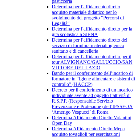
pasticceria
Determina per l’affidamento diretto
acquisto materiale didattico per lo
svolgimento del progetto “Percorsi di
Legalità”
Determina per l’affidamento diretto per la
gita scolastica a SIENA
Determina per l’affidamento diretto del
servizio di fornitura materiali igienico
sanitario e di cancelleria
Determina per l’affidamento diretto per il
tour ALVIGNANO/GALLUCCIO/SAN
VITTORE DEL LAZIO
Bando per il conferimento dell’incarico di
formatore in “Igiene alimentare e sistemi di
controllo” (HACCP)
Decreto per il conferimento di un incarico
individuale avente ad oggetto l’attività di
R.S.P.P. (Responsabile Servizio
Prevenzione e Protezione) dell’IPSSEOA
‘Amerigo Vespucci’ di Roma
Determina Affidamento Diretto Volantini
Open Day
Determina Affidamento Diretto Mepa
acquisto tovaglioli per esercitazioni