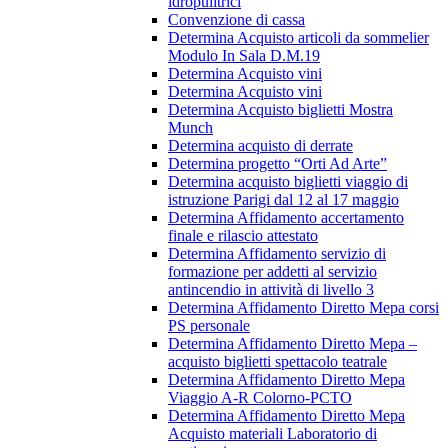
idropulitrici
Convenzione di cassa
Determina Acquisto articoli da sommelier
Modulo In Sala D.M.19
Determina Acquisto vini
Determina Acquisto vini
Determina Acquisto biglietti Mostra
Munch
Determina acquisto di derrate
Determina progetto “Orti Ad Arte”
Determina acquisto biglietti viaggio di
istruzione Parigi dal 12 al 17 maggio
Determina Affidamento accertamento
finale e rilascio attestato
Determina Affidamento servizio di
formazione per addetti al servizio
antincendio in attività di livello 3
Determina Affidamento Diretto Mepa corsi
PS personale
Determina Affidamento Diretto Mepa –
acquisto biglietti spettacolo teatrale
Determina Affidamento Diretto Mepa
Viaggio A-R Colorno-PCTO
Determina Affidamento Diretto Mepa
Acquisto materiali Laboratorio di