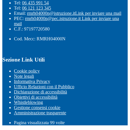
Tel:
06 435 991 54
Tel:
06 121 123 345
Email:
rmrh04000n@istruzione.it
Link per inviare una mail
PEC:
rmrh04000n@pec.istruzione.it
Link per inviare una
mail
C.F.: 97197720580
Cod. Mecc: RMRH04000N
Sezione Link Utili
Cookie policy
Note legali
Informativa Privacy
Ufficio Relazioni con il Pubblico
Dichiarazione di accessibilità
Obiettivi di accessibilità
Whistleblowing
Gestione consensi cookie
Amministrazione trasparente
Pagina visualizzata
99
volte