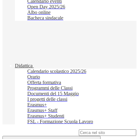
Calendario eventi
Open Day 2025/26
Albo online
Bacheca sindacale
Didattica
Calendario scolastico 2025/26
Orario
Offerta formativa
Programmi delle Classi
Documenti del 15 Maggio
I progetti delle classi
Erasmus+
Erasmus+ Staff
Erasmus+ Studenti
FSL - Formazione Scuola Lavoro
Campo di ricerca per le pagine del sito