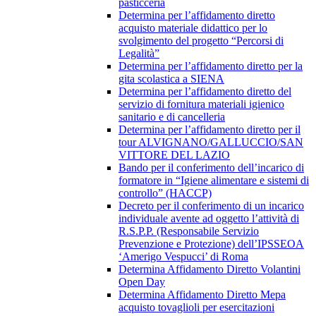
pasticceria
Determina per l’affidamento diretto
acquisto materiale didattico per lo
svolgimento del progetto “Percorsi di
Legalità”
Determina per l’affidamento diretto per la
gita scolastica a SIENA
Determina per l’affidamento diretto del
servizio di fornitura materiali igienico
sanitario e di cancelleria
Determina per l’affidamento diretto per il
tour ALVIGNANO/GALLUCCIO/SAN
VITTORE DEL LAZIO
Bando per il conferimento dell’incarico di
formatore in “Igiene alimentare e sistemi di
controllo” (HACCP)
Decreto per il conferimento di un incarico
individuale avente ad oggetto l’attività di
R.S.P.P. (Responsabile Servizio
Prevenzione e Protezione) dell’IPSSEOA
‘Amerigo Vespucci’ di Roma
Determina Affidamento Diretto Volantini
Open Day
Determina Affidamento Diretto Mepa
acquisto tovaglioli per esercitazioni