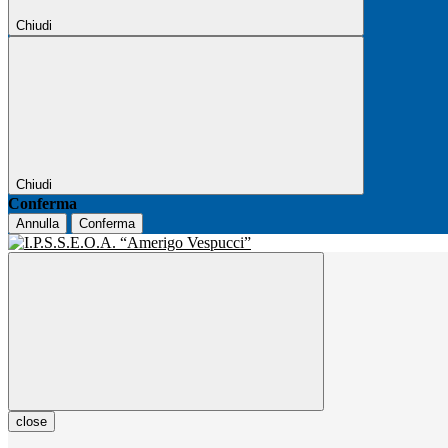
Chiudi
Chiudi
Conferma
Annulla
Conferma
close