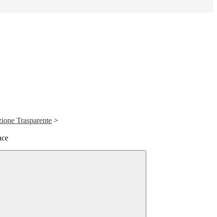
ione Trasparente
>
nce