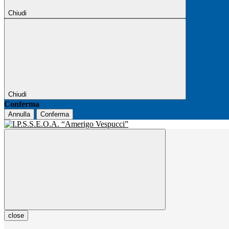
Chiudi
Chiudi
Conferma
Annulla
Conferma
close