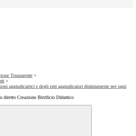
ione Trasparente
>
tti
>
ioni aggiudicatrici e degli enti aggiudicatori distintamente per ogni
 diretto Creazione Birrificio Didattico