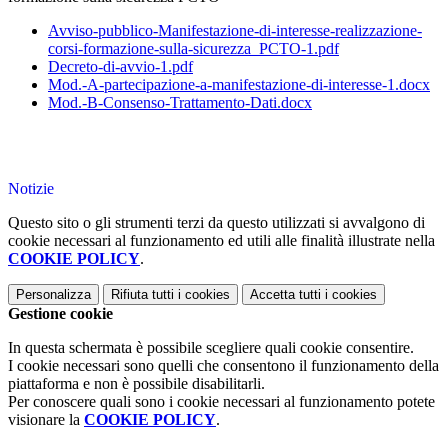
Avviso-pubblico-Manifestazione-di-interesse-realizzazione-
corsi-formazione-sulla-sicurezza_PCTO-1.pdf
Decreto-di-avvio-1.pdf
Mod.-A-partecipazione-a-manifestazione-di-interesse-1.docx
Mod.-B-Consenso-Trattamento-Dati.docx
Notizie
Questo sito o gli strumenti terzi da questo utilizzati si avvalgono di
cookie necessari al funzionamento ed utili alle finalità illustrate nella
COOKIE POLICY
.
Personalizza
Rifiuta tutti
i cookies
Accetta tutti
i cookies
Gestione cookie
In questa schermata è possibile scegliere quali cookie consentire.
I cookie necessari sono quelli che consentono il funzionamento della
piattaforma e non è possibile disabilitarli.
Per conoscere quali sono i cookie necessari al funzionamento potete
visionare la
COOKIE POLICY
.