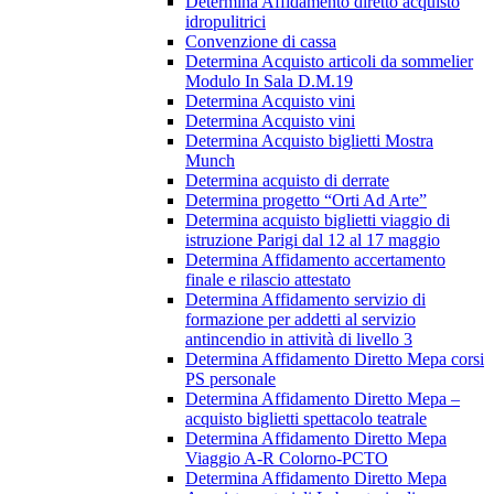
Determina Affidamento diretto acquisto
idropulitrici
Convenzione di cassa
Determina Acquisto articoli da sommelier
Modulo In Sala D.M.19
Determina Acquisto vini
Determina Acquisto vini
Determina Acquisto biglietti Mostra
Munch
Determina acquisto di derrate
Determina progetto “Orti Ad Arte”
Determina acquisto biglietti viaggio di
istruzione Parigi dal 12 al 17 maggio
Determina Affidamento accertamento
finale e rilascio attestato
Determina Affidamento servizio di
formazione per addetti al servizio
antincendio in attività di livello 3
Determina Affidamento Diretto Mepa corsi
PS personale
Determina Affidamento Diretto Mepa –
acquisto biglietti spettacolo teatrale
Determina Affidamento Diretto Mepa
Viaggio A-R Colorno-PCTO
Determina Affidamento Diretto Mepa