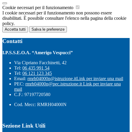
Cookie necessari per il funzionamento
I cookie necessari per il funzionamento non possono essere
disabilitati. È possibile consultare l'elenco nella pagina della cookie
policy.
Accetta tutti
Salva le preferenze
Contatti
I.P.S.S.E.O.A. “Amerigo Vespucci”
Via Cipriano Facchinetti, 42
Tel:
06 435 991 54
Tel:
06 121 123 345
Email:
rmrh04000n@istruzione.it
Link per inviare una mail
PEC:
rmrh04000n@pec.istruzione.it
Link per inviare una
mail
C.F.: 97197720580
Cod. Mecc: RMRH04000N
Sezione Link Utili