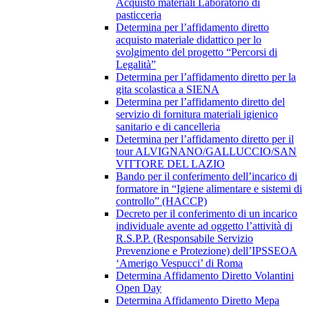
Acquisto materiali Laboratorio di
pasticceria
Determina per l’affidamento diretto
acquisto materiale didattico per lo
svolgimento del progetto “Percorsi di
Legalità”
Determina per l’affidamento diretto per la
gita scolastica a SIENA
Determina per l’affidamento diretto del
servizio di fornitura materiali igienico
sanitario e di cancelleria
Determina per l’affidamento diretto per il
tour ALVIGNANO/GALLUCCIO/SAN
VITTORE DEL LAZIO
Bando per il conferimento dell’incarico di
formatore in “Igiene alimentare e sistemi di
controllo” (HACCP)
Decreto per il conferimento di un incarico
individuale avente ad oggetto l’attività di
R.S.P.P. (Responsabile Servizio
Prevenzione e Protezione) dell’IPSSEOA
‘Amerigo Vespucci’ di Roma
Determina Affidamento Diretto Volantini
Open Day
Determina Affidamento Diretto Mepa