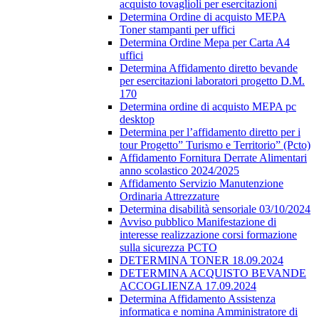
acquisto tovaglioli per esercitazioni
Determina Ordine di acquisto MEPA
Toner stampanti per uffici
Determina Ordine Mepa per Carta A4
uffici
Determina Affidamento diretto bevande
per esercitazioni laboratori progetto D.M.
170
Determina ordine di acquisto MEPA pc
desktop
Determina per l’affidamento diretto per i
tour Progetto” Turismo e Territorio” (Pcto)
Affidamento Fornitura Derrate Alimentari
anno scolastico 2024/2025
Affidamento Servizio Manutenzione
Ordinaria Attrezzature
Determina disabilità sensoriale 03/10/2024
Avviso pubblico Manifestazione di
interesse realizzazione corsi formazione
sulla sicurezza PCTO
DETERMINA TONER 18.09.2024
DETERMINA ACQUISTO BEVANDE
ACCOGLIENZA 17.09.2024
Determina Affidamento Assistenza
informatica e nomina Amministratore di