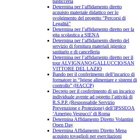
pasticceria
Determina per l’affidamento diretto
acquisto materiale didattico per lo
svolgimento del progetto “Percorsi di
Legalità”
Determina per l’affidamento diretto per la
gita scolastica a SIENA
Determina per l’affidamento diretto del
servizio di fornitura materiali igienico
sanitario e di cancelleria
Determina per l’affidamento diretto per il
tour ALVIGNANO/GALLUCCIO/SAN
VITTORE DEL LAZIO
Bando per il conferimento dell’incarico di
formatore in “Igiene alimentare e sistemi di
controllo” (HACCP)
Decreto per il conferimento di un incarico
individuale avente ad oggetto l’attività di
R.S.P.P. (Responsabile Servizio
Prevenzione e Protezione) dell’IPSSEOA
‘Amerigo Vespucci’ di Roma
Determina Affidamento Diretto Volantini
Open Day
Determina Affidamento Diretto Mepa
acquisto tovaglioli per esercitazioni