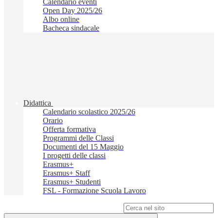
Calendario eventi
Open Day 2025/26
Albo online
Bacheca sindacale
Didattica
Calendario scolastico 2025/26
Orario
Offerta formativa
Programmi delle Classi
Documenti del 15 Maggio
I progetti delle classi
Erasmus+
Erasmus+ Staff
Erasmus+ Studenti
FSL - Formazione Scuola Lavoro
Campo di ricerca per le pagine del sito