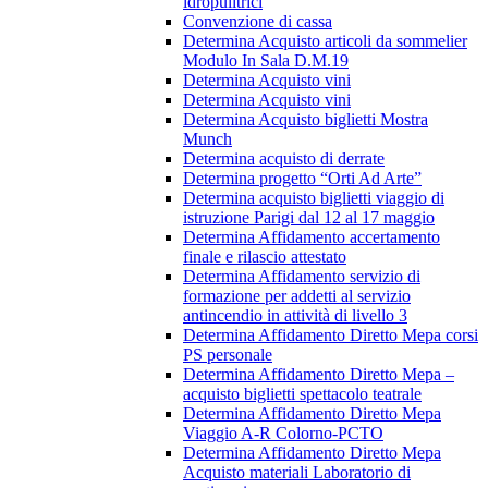
idropulitrici
Convenzione di cassa
Determina Acquisto articoli da sommelier
Modulo In Sala D.M.19
Determina Acquisto vini
Determina Acquisto vini
Determina Acquisto biglietti Mostra
Munch
Determina acquisto di derrate
Determina progetto “Orti Ad Arte”
Determina acquisto biglietti viaggio di
istruzione Parigi dal 12 al 17 maggio
Determina Affidamento accertamento
finale e rilascio attestato
Determina Affidamento servizio di
formazione per addetti al servizio
antincendio in attività di livello 3
Determina Affidamento Diretto Mepa corsi
PS personale
Determina Affidamento Diretto Mepa –
acquisto biglietti spettacolo teatrale
Determina Affidamento Diretto Mepa
Viaggio A-R Colorno-PCTO
Determina Affidamento Diretto Mepa
Acquisto materiali Laboratorio di