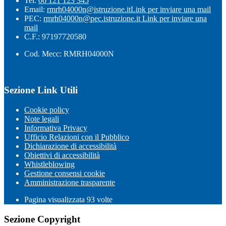
Tel:
06 121 123 345
Email:
rmrh04000n@istruzione.it
Link per inviare una mail
PEC:
rmrh04000n@pec.istruzione.it
Link per inviare una
mail
C.F.: 97197720580
Cod. Mecc: RMRH04000N
Sezione Link Utili
Cookie policy
Note legali
Informativa Privacy
Ufficio Relazioni con il Pubblico
Dichiarazione di accessibilità
Obiettivi di accessibilità
Whistleblowing
Gestione consensi cookie
Amministrazione trasparente
Pagina visualizzata
93
volte
Sezione Copyright