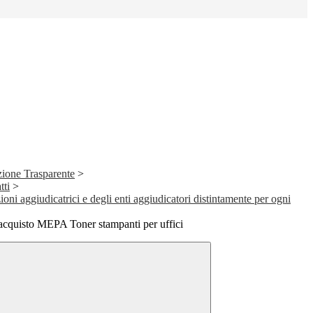
ione Trasparente
>
tti
>
ioni aggiudicatrici e degli enti aggiudicatori distintamente per ogni
acquisto MEPA Toner stampanti per uffici