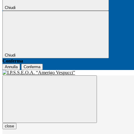
Chiudi
Chiudi
Conferma
Annulla
Conferma
close