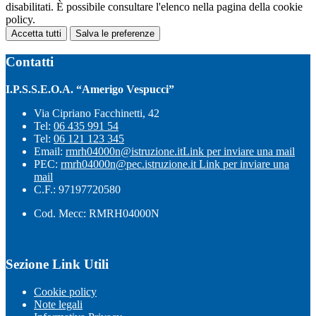
disabilitati. È possibile consultare l'elenco nella pagina della cookie
policy.
Accetta tutti
Salva le preferenze
Contatti
I.P.S.S.E.O.A. “Amerigo Vespucci”
Via Cipriano Facchinetti, 42
Tel:
06 435 991 54
Tel:
06 121 123 345
Email:
rmrh04000n@istruzione.it
Link per inviare una mail
PEC:
rmrh04000n@pec.istruzione.it
Link per inviare una
mail
C.F.: 97197720580
Cod. Mecc: RMRH04000N
Sezione Link Utili
Cookie policy
Note legali