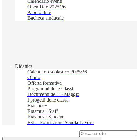
Calendario eventi
Open Day 2025/26
Albo online
Bacheca sindacale
Didattica
Calendario scolastico 2025/26
Orario
Offerta formativa
Programmi delle Classi
Documenti del 15 Maggio
I progetti delle classi
Erasmus+
Erasmus+ Staff
Erasmus+ Studenti
FSL - Formazione Scuola Lavoro
Campo di ricerca per le pagine del sito