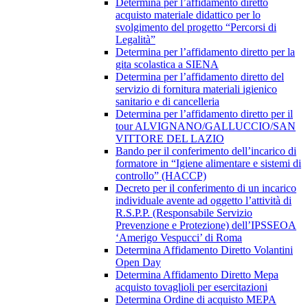
Determina per l’affidamento diretto
acquisto materiale didattico per lo
svolgimento del progetto “Percorsi di
Legalità”
Determina per l’affidamento diretto per la
gita scolastica a SIENA
Determina per l’affidamento diretto del
servizio di fornitura materiali igienico
sanitario e di cancelleria
Determina per l’affidamento diretto per il
tour ALVIGNANO/GALLUCCIO/SAN
VITTORE DEL LAZIO
Bando per il conferimento dell’incarico di
formatore in “Igiene alimentare e sistemi di
controllo” (HACCP)
Decreto per il conferimento di un incarico
individuale avente ad oggetto l’attività di
R.S.P.P. (Responsabile Servizio
Prevenzione e Protezione) dell’IPSSEOA
‘Amerigo Vespucci’ di Roma
Determina Affidamento Diretto Volantini
Open Day
Determina Affidamento Diretto Mepa
acquisto tovaglioli per esercitazioni
Determina Ordine di acquisto MEPA