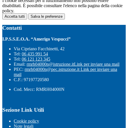
I cookie necessari per il funzionamento non possono essere
disabilitati. È possibile consultare l'elenco nella pagina della cookie
policy.
Accetta tutti
Salva le preferenze
Contatti
I.P.S.S.E.O.A. “Amerigo Vespucci”
Via Cipriano Facchinetti, 42
Tel:
06 435 991 54
Tel:
06 121 123 345
Email:
rmrh04000n@istruzione.it
Link per inviare una mail
PEC:
rmrh04000n@pec.istruzione.it
Link per inviare una
mail
C.F.: 97197720580
Cod. Mecc: RMRH04000N
Sezione Link Utili
Cookie policy
Note legali