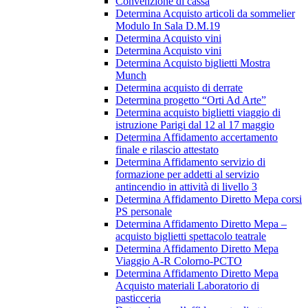
Convenzione di cassa
Determina Acquisto articoli da sommelier
Modulo In Sala D.M.19
Determina Acquisto vini
Determina Acquisto vini
Determina Acquisto biglietti Mostra
Munch
Determina acquisto di derrate
Determina progetto “Orti Ad Arte”
Determina acquisto biglietti viaggio di
istruzione Parigi dal 12 al 17 maggio
Determina Affidamento accertamento
finale e rilascio attestato
Determina Affidamento servizio di
formazione per addetti al servizio
antincendio in attività di livello 3
Determina Affidamento Diretto Mepa corsi
PS personale
Determina Affidamento Diretto Mepa –
acquisto biglietti spettacolo teatrale
Determina Affidamento Diretto Mepa
Viaggio A-R Colorno-PCTO
Determina Affidamento Diretto Mepa
Acquisto materiali Laboratorio di
pasticceria