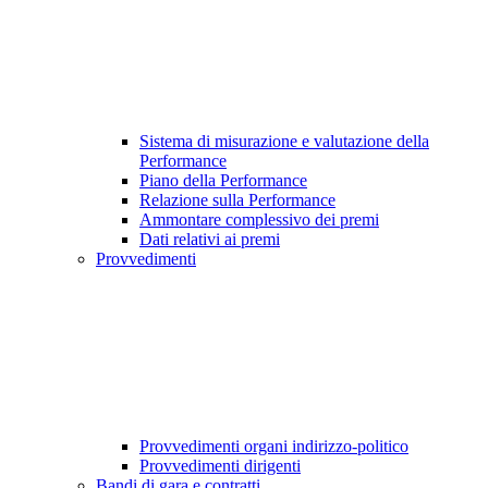
Sistema di misurazione e valutazione della
Performance
Piano della Performance
Relazione sulla Performance
Ammontare complessivo dei premi
Dati relativi ai premi
Provvedimenti
Provvedimenti organi indirizzo-politico
Provvedimenti dirigenti
Bandi di gara e contratti