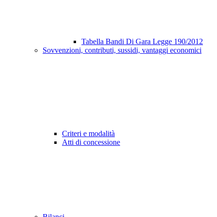
Tabella Bandi Di Gara Legge 190/2012
Sovvenzioni, contributi, sussidi, vantaggi economici
Criteri e modalità
Atti di concessione
Bilanci