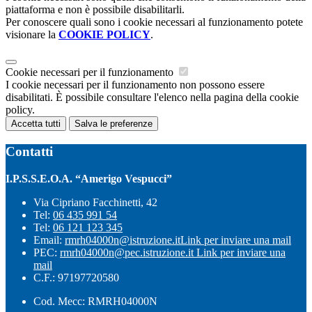
piattaforma e non è possibile disabilitarli.
Per conoscere quali sono i cookie necessari al funzionamento potete
visionare la
COOKIE POLICY
.
Cookie necessari per il funzionamento
I cookie necessari per il funzionamento non possono essere
disabilitati. È possibile consultare l'elenco nella pagina della cookie
policy.
Accetta tutti
Salva le preferenze
Contatti
I.P.S.S.E.O.A. “Amerigo Vespucci”
Via Cipriano Facchinetti, 42
Tel:
06 435 991 54
Tel:
06 121 123 345
Email:
rmrh04000n@istruzione.it
Link per inviare una mail
PEC:
rmrh04000n@pec.istruzione.it
Link per inviare una
mail
C.F.: 97197720580
Cod. Mecc: RMRH04000N