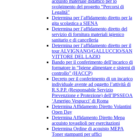
acquisto materiale didattico per lo
svolgimento del progetto “Percorsi di
Legalità”
Determina per l’affidamento diretto per la
gita scolastica a SIENA
Determina per l’affidamento diretto del
servizio di fornitura materiali igienico
sanitario e di cancelleria
Determina per l’affidamento diretto per il
tour ALVIGNANO/GALLUCCIO/SAN
VITTORE DEL LAZIO
Bando per il conferimento dell’incarico di
formatore in “Igiene alimentare e sistemi di
controllo” (HACCP)
Decreto per il conferimento di un incarico
individuale avente ad oggetto l’attività di
R.S.P.P. (Responsabile Servizio
Prevenzione e Protezione) dell’IPSSEOA
‘Amerigo Vespucci’ di Roma
Determina Affidamento Diretto Volantini
Open Day
Determina Affidamento Diretto Mepa
acquisto tovaglioli per esercitazioni
Determina Ordine di acquisto MEPA
Toner stampanti per uffici