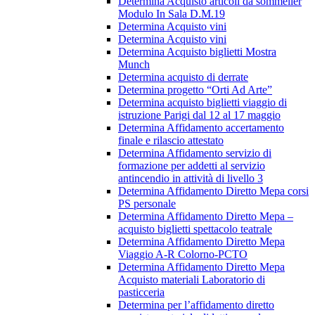
Determina Acquisto articoli da sommelier
Modulo In Sala D.M.19
Determina Acquisto vini
Determina Acquisto vini
Determina Acquisto biglietti Mostra
Munch
Determina acquisto di derrate
Determina progetto “Orti Ad Arte”
Determina acquisto biglietti viaggio di
istruzione Parigi dal 12 al 17 maggio
Determina Affidamento accertamento
finale e rilascio attestato
Determina Affidamento servizio di
formazione per addetti al servizio
antincendio in attività di livello 3
Determina Affidamento Diretto Mepa corsi
PS personale
Determina Affidamento Diretto Mepa –
acquisto biglietti spettacolo teatrale
Determina Affidamento Diretto Mepa
Viaggio A-R Colorno-PCTO
Determina Affidamento Diretto Mepa
Acquisto materiali Laboratorio di
pasticceria
Determina per l’affidamento diretto