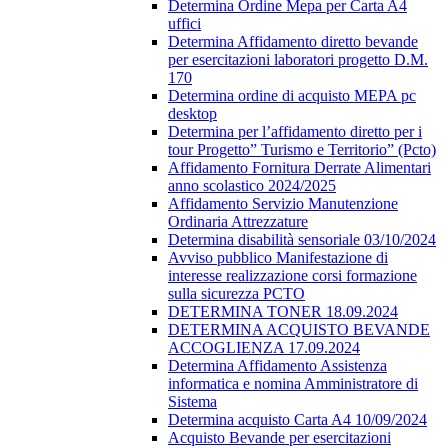
Determina Ordine Mepa per Carta A4
uffici
Determina Affidamento diretto bevande
per esercitazioni laboratori progetto D.M.
170
Determina ordine di acquisto MEPA pc
desktop
Determina per l’affidamento diretto per i
tour Progetto” Turismo e Territorio” (Pcto)
Affidamento Fornitura Derrate Alimentari
anno scolastico 2024/2025
Affidamento Servizio Manutenzione
Ordinaria Attrezzature
Determina disabilità sensoriale 03/10/2024
Avviso pubblico Manifestazione di
interesse realizzazione corsi formazione
sulla sicurezza PCTO
DETERMINA TONER 18.09.2024
DETERMINA ACQUISTO BEVANDE
ACCOGLIENZA 17.09.2024
Determina Affidamento Assistenza
informatica e nomina Amministratore di
Sistema
Determina acquisto Carta A4 10/09/2024
Acquisto Bevande per esercitazioni