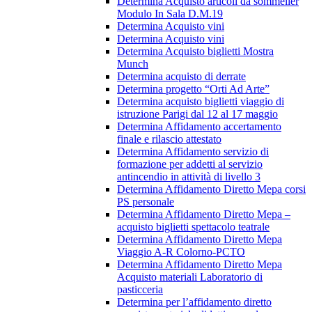
Determina Acquisto articoli da sommelier
Modulo In Sala D.M.19
Determina Acquisto vini
Determina Acquisto vini
Determina Acquisto biglietti Mostra
Munch
Determina acquisto di derrate
Determina progetto “Orti Ad Arte”
Determina acquisto biglietti viaggio di
istruzione Parigi dal 12 al 17 maggio
Determina Affidamento accertamento
finale e rilascio attestato
Determina Affidamento servizio di
formazione per addetti al servizio
antincendio in attività di livello 3
Determina Affidamento Diretto Mepa corsi
PS personale
Determina Affidamento Diretto Mepa –
acquisto biglietti spettacolo teatrale
Determina Affidamento Diretto Mepa
Viaggio A-R Colorno-PCTO
Determina Affidamento Diretto Mepa
Acquisto materiali Laboratorio di
pasticceria
Determina per l’affidamento diretto