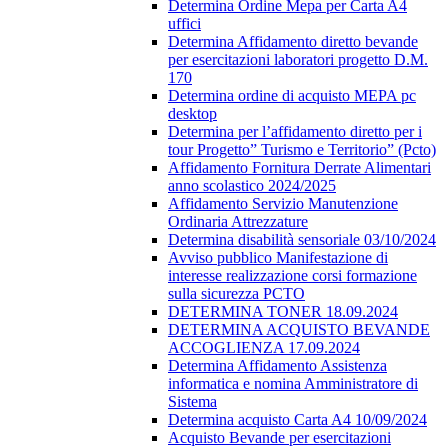
Determina Ordine Mepa per Carta A4
uffici
Determina Affidamento diretto bevande
per esercitazioni laboratori progetto D.M.
170
Determina ordine di acquisto MEPA pc
desktop
Determina per l’affidamento diretto per i
tour Progetto” Turismo e Territorio” (Pcto)
Affidamento Fornitura Derrate Alimentari
anno scolastico 2024/2025
Affidamento Servizio Manutenzione
Ordinaria Attrezzature
Determina disabilità sensoriale 03/10/2024
Avviso pubblico Manifestazione di
interesse realizzazione corsi formazione
sulla sicurezza PCTO
DETERMINA TONER 18.09.2024
DETERMINA ACQUISTO BEVANDE
ACCOGLIENZA 17.09.2024
Determina Affidamento Assistenza
informatica e nomina Amministratore di
Sistema
Determina acquisto Carta A4 10/09/2024
Acquisto Bevande per esercitazioni