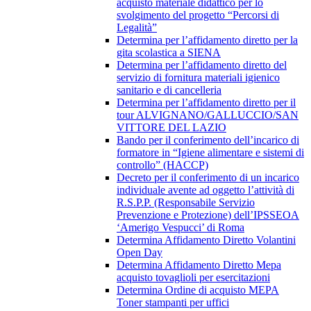
acquisto materiale didattico per lo
svolgimento del progetto “Percorsi di
Legalità”
Determina per l’affidamento diretto per la
gita scolastica a SIENA
Determina per l’affidamento diretto del
servizio di fornitura materiali igienico
sanitario e di cancelleria
Determina per l’affidamento diretto per il
tour ALVIGNANO/GALLUCCIO/SAN
VITTORE DEL LAZIO
Bando per il conferimento dell’incarico di
formatore in “Igiene alimentare e sistemi di
controllo” (HACCP)
Decreto per il conferimento di un incarico
individuale avente ad oggetto l’attività di
R.S.P.P. (Responsabile Servizio
Prevenzione e Protezione) dell’IPSSEOA
‘Amerigo Vespucci’ di Roma
Determina Affidamento Diretto Volantini
Open Day
Determina Affidamento Diretto Mepa
acquisto tovaglioli per esercitazioni
Determina Ordine di acquisto MEPA
Toner stampanti per uffici