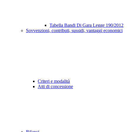
Tabella Bandi Di Gara Legge 190/2012
Sovvenzioni, contributi, sussidi, vantaggi economici
Criteri e modalità
Atti di concessione
Bilanci