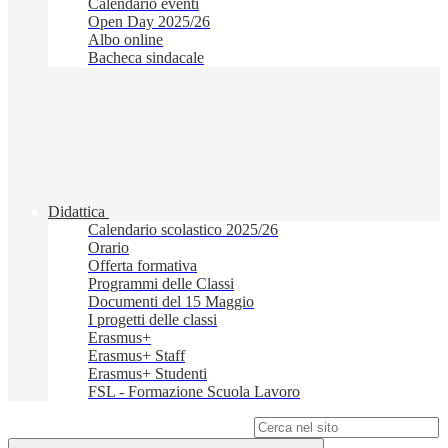
Calendario eventi
Open Day 2025/26
Albo online
Bacheca sindacale
Didattica
Calendario scolastico 2025/26
Orario
Offerta formativa
Programmi delle Classi
Documenti del 15 Maggio
I progetti delle classi
Erasmus+
Erasmus+ Staff
Erasmus+ Studenti
FSL - Formazione Scuola Lavoro
Campo di ricerca per le pagine del sito