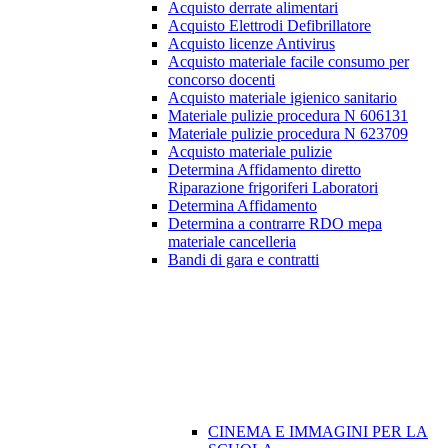
Acquisto derrate alimentari
Acquisto Elettrodi Defibrillatore
Acquisto licenze Antivirus
Acquisto materiale facile consumo per
concorso docenti
Acquisto materiale igienico sanitario
Materiale pulizie procedura N 606131
Materiale pulizie procedura N 623709
Acquisto materiale pulizie
Determina Affidamento diretto
Riparazione frigoriferi Laboratori
Determina Affidamento
Determina a contrarre RDO mepa
materiale cancelleria
Bandi di gara e contratti
CINEMA E IMMAGINI PER LA