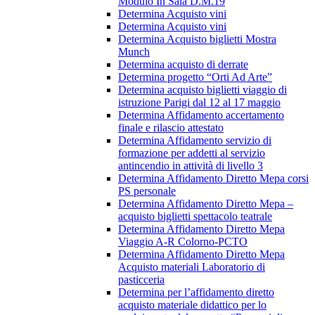
Modulo In Sala D.M.19
Determina Acquisto vini
Determina Acquisto vini
Determina Acquisto biglietti Mostra
Munch
Determina acquisto di derrate
Determina progetto “Orti Ad Arte”
Determina acquisto biglietti viaggio di
istruzione Parigi dal 12 al 17 maggio
Determina Affidamento accertamento
finale e rilascio attestato
Determina Affidamento servizio di
formazione per addetti al servizio
antincendio in attività di livello 3
Determina Affidamento Diretto Mepa corsi
PS personale
Determina Affidamento Diretto Mepa –
acquisto biglietti spettacolo teatrale
Determina Affidamento Diretto Mepa
Viaggio A-R Colorno-PCTO
Determina Affidamento Diretto Mepa
Acquisto materiali Laboratorio di
pasticceria
Determina per l’affidamento diretto
acquisto materiale didattico per lo