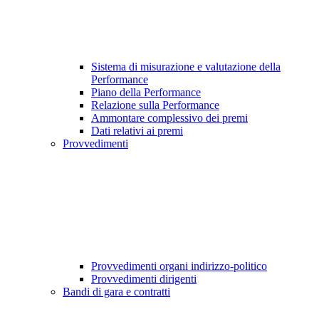
Sistema di misurazione e valutazione della
Performance
Piano della Performance
Relazione sulla Performance
Ammontare complessivo dei premi
Dati relativi ai premi
Provvedimenti
Provvedimenti organi indirizzo-politico
Provvedimenti dirigenti
Bandi di gara e contratti