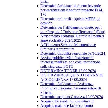
uffici
Determina Affidamento diretto bevande
per esercitazioni laboratori progetto D.M.
170
Determina ordine di acquisto MEPA pc
desktop
Determina per l’affidamento diretto per i
tour Progetto” Turismo e Territorio” (Pcto)
Affidamento Fornitura Derrate Alimentari
anno scolastico 2024/2025
Affidamento Servizio Manutenzione
Ordinaria Attrezzature
Determina disabilità sensoriale 03/10/2024
Avviso pubblico Manifestazione di
interesse realizzazione corsi formazione
sulla sicurezza PCTO
DETERMINA TONER 18.09.2024
DETERMINA ACQUISTO BEVANDE
ACCOGLIENZA 17.09.2024
Determina Affidamento Assistenza
informatica e nomina Amministratore di
Sistema
Determina acquisto Carta A4 10/09/2024
Acquisto Bevande per esercitazioni
Acquisto materiale facile consumo