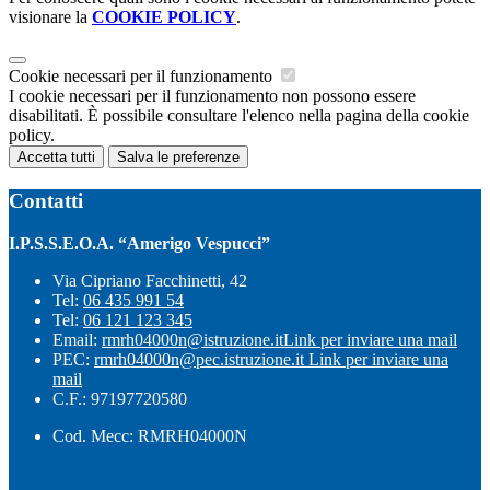
visionare la
COOKIE POLICY
.
Cookie necessari per il funzionamento
I cookie necessari per il funzionamento non possono essere
disabilitati. È possibile consultare l'elenco nella pagina della cookie
policy.
Accetta tutti
Salva le preferenze
Contatti
I.P.S.S.E.O.A. “Amerigo Vespucci”
Via Cipriano Facchinetti, 42
Tel:
06 435 991 54
Tel:
06 121 123 345
Email:
rmrh04000n@istruzione.it
Link per inviare una mail
PEC:
rmrh04000n@pec.istruzione.it
Link per inviare una
mail
C.F.: 97197720580
Cod. Mecc: RMRH04000N