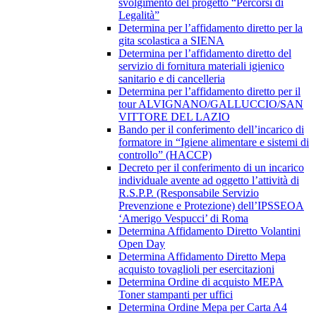
svolgimento del progetto “Percorsi di
Legalità”
Determina per l’affidamento diretto per la
gita scolastica a SIENA
Determina per l’affidamento diretto del
servizio di fornitura materiali igienico
sanitario e di cancelleria
Determina per l’affidamento diretto per il
tour ALVIGNANO/GALLUCCIO/SAN
VITTORE DEL LAZIO
Bando per il conferimento dell’incarico di
formatore in “Igiene alimentare e sistemi di
controllo” (HACCP)
Decreto per il conferimento di un incarico
individuale avente ad oggetto l’attività di
R.S.P.P. (Responsabile Servizio
Prevenzione e Protezione) dell’IPSSEOA
‘Amerigo Vespucci’ di Roma
Determina Affidamento Diretto Volantini
Open Day
Determina Affidamento Diretto Mepa
acquisto tovaglioli per esercitazioni
Determina Ordine di acquisto MEPA
Toner stampanti per uffici
Determina Ordine Mepa per Carta A4