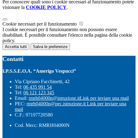
Per conoscere quali sono i cookie necessari al funzionamento potete
visionare la
COOKIE POLICY
.
Cookie necessari per il funzionamento
I cookie necessari per il funzionamento non possono essere
disabilitati. È possibile consultare l'elenco nella pagina della cookie
policy.
Accetta tutti
Salva le preferenze
Contatti
I.P.S.S.E.O.A. “Amerigo Vespucci”
Via Cipriano Facchinetti, 42
Tel:
06 435 991 54
Tel:
06 121 123 345
Email:
rmrh04000n@istruzione.it
Link per inviare una mail
PEC:
rmrh04000n@pec.istruzione.it
Link per inviare una
mail
C.F.: 97197720580
Cod. Mecc: RMRH04000N