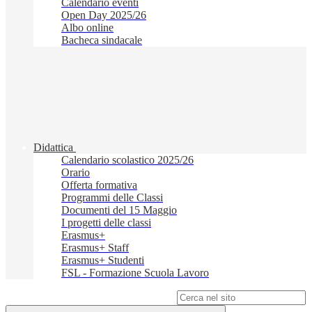
Calendario eventi
Open Day 2025/26
Albo online
Bacheca sindacale
Didattica
Calendario scolastico 2025/26
Orario
Offerta formativa
Programmi delle Classi
Documenti del 15 Maggio
I progetti delle classi
Erasmus+
Erasmus+ Staff
Erasmus+ Studenti
FSL - Formazione Scuola Lavoro
Campo di ricerca per le pagine del sito