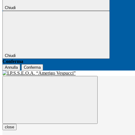
Chiudi
Chiudi
Conferma
Annulla
Conferma
close