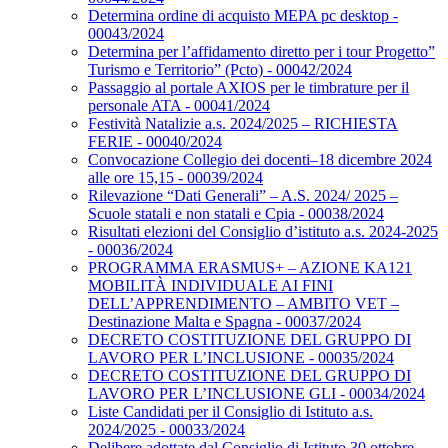
Determina ordine di acquisto MEPA pc desktop -
00043/2024
Determina per l’affidamento diretto per i tour Progetto”
Turismo e Territorio” (Pcto) - 00042/2024
Passaggio al portale AXIOS per le timbrature per il
personale ATA - 00041/2024
Festività Natalizie a.s. 2024/2025 – RICHIESTA
FERIE - 00040/2024
Convocazione Collegio dei docenti–18 dicembre 2024
alle ore 15,15 - 00039/2024
Rilevazione “Dati Generali” – A.S. 2024/ 2025 –
Scuole statali e non statali e Cpia - 00038/2024
Risultati elezioni del Consiglio d’istituto a.s. 2024-2025
- 00036/2024
PROGRAMMA ERASMUS+ – AZIONE KA121
MOBILITÀ INDIVIDUALE AI FINI
DELL’APPRENDIMENTO – AMBITO VET –
Destinazione Malta e Spagna - 00037/2024
DECRETO COSTITUZIONE DEL GRUPPO DI
LAVORO PER L’INCLUSIONE - 00035/2024
DECRETO COSTITUZIONE DEL GRUPPO DI
LAVORO PER L’INCLUSIONE GLI - 00034/2024
Liste Candidati per il Consiglio di Istituto a.s.
2024/2025 - 00033/2024
Delibere adottate dal Consiglio di Istituto 30 ottobre