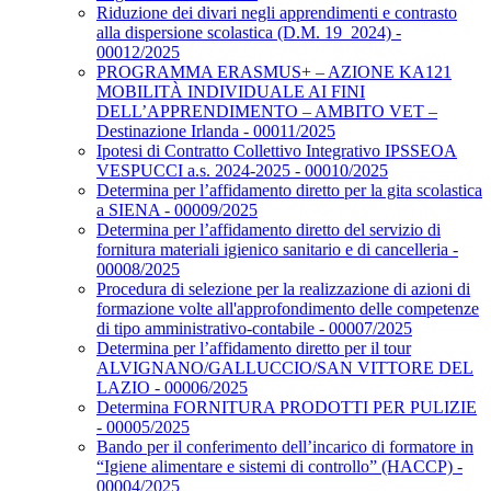
Riduzione dei divari negli apprendimenti e contrasto
alla dispersione scolastica (D.M. 19_2024) -
00012/2025
PROGRAMMA ERASMUS+ – AZIONE KA121
MOBILITÀ INDIVIDUALE AI FINI
DELL’APPRENDIMENTO – AMBITO VET –
Destinazione Irlanda - 00011/2025
Ipotesi di Contratto Collettivo Integrativo IPSSEOA
VESPUCCI a.s. 2024-2025 - 00010/2025
Determina per l’affidamento diretto per la gita scolastica
a SIENA - 00009/2025
Determina per l’affidamento diretto del servizio di
fornitura materiali igienico sanitario e di cancelleria -
00008/2025
Procedura di selezione per la realizzazione di azioni di
formazione volte all'approfondimento delle competenze
di tipo amministrativo-contabile - 00007/2025
Determina per l’affidamento diretto per il tour
ALVIGNANO/GALLUCCIO/SAN VITTORE DEL
LAZIO - 00006/2025
Determina FORNITURA PRODOTTI PER PULIZIE
- 00005/2025
Bando per il conferimento dell’incarico di formatore in
“Igiene alimentare e sistemi di controllo” (HACCP) -
00004/2025