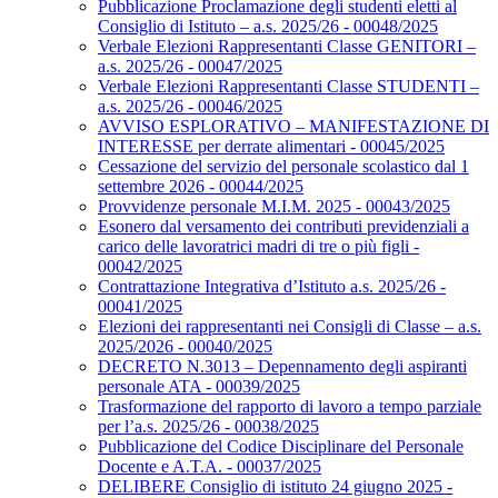
Pubblicazione Proclamazione degli studenti eletti al
Consiglio di Istituto – a.s. 2025/26 - 00048/2025
Verbale Elezioni Rappresentanti Classe GENITORI –
a.s. 2025/26 - 00047/2025
Verbale Elezioni Rappresentanti Classe STUDENTI –
a.s. 2025/26 - 00046/2025
AVVISO ESPLORATIVO – MANIFESTAZIONE DI
INTERESSE per derrate alimentari - 00045/2025
Cessazione del servizio del personale scolastico dal 1
settembre 2026 - 00044/2025
Provvidenze personale M.I.M. 2025 - 00043/2025
Esonero dal versamento dei contributi previdenziali a
carico delle lavoratrici madri di tre o più figli -
00042/2025
Contrattazione Integrativa d’Istituto a.s. 2025/26 -
00041/2025
Elezioni dei rappresentanti nei Consigli di Classe – a.s.
2025/2026 - 00040/2025
DECRETO N.3013 – Depennamento degli aspiranti
personale ATA - 00039/2025
Trasformazione del rapporto di lavoro a tempo parziale
per l’a.s. 2025/26 - 00038/2025
Pubblicazione del Codice Disciplinare del Personale
Docente e A.T.A. - 00037/2025
DELIBERE Consiglio di istituto 24 giugno 2025 -