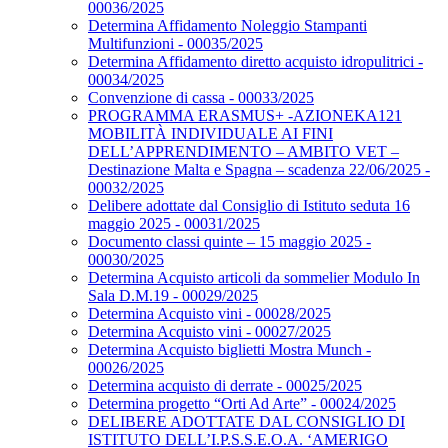
00036/2025
Determina Affidamento Noleggio Stampanti
Multifunzioni - 00035/2025
Determina Affidamento diretto acquisto idropulitrici -
00034/2025
Convenzione di cassa - 00033/2025
PROGRAMMA ERASMUS+ -AZIONEKA121
MOBILITÀ INDIVIDUALE AI FINI
DELL’APPRENDIMENTO – AMBITO VET –
Destinazione Malta e Spagna – scadenza 22/06/2025 -
00032/2025
Delibere adottate dal Consiglio di Istituto seduta 16
maggio 2025 - 00031/2025
Documento classi quinte – 15 maggio 2025 -
00030/2025
Determina Acquisto articoli da sommelier Modulo In
Sala D.M.19 - 00029/2025
Determina Acquisto vini - 00028/2025
Determina Acquisto vini - 00027/2025
Determina Acquisto biglietti Mostra Munch -
00026/2025
Determina acquisto di derrate - 00025/2025
Determina progetto “Orti Ad Arte” - 00024/2025
DELIBERE ADOTTATE DAL CONSIGLIO DI
ISTITUTO DELL’I.P.S.S.E.O.A. ‘AMERIGO