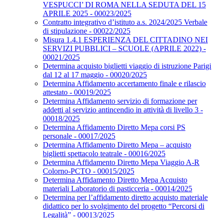
VESPUCCI’ DI ROMA NELLA SEDUTA DEL 15
APRILE 2025 - 00023/2025
Contratto integrativo d’istituto a.s. 2024/2025 Verbale
di stipulazione - 00022/2025
Misura 1.4.1 ESPERIENZA DEL CITTADINO NEI
SERVIZI PUBBLICI – SCUOLE (APRILE 2022) -
00021/2025
Determina acquisto biglietti viaggio di istruzione Parigi
dal 12 al 17 maggio - 00020/2025
Determina Affidamento accertamento finale e rilascio
attestato - 00019/2025
Determina Affidamento servizio di formazione per
addetti al servizio antincendio in attività di livello 3 -
00018/2025
Determina Affidamento Diretto Mepa corsi PS
personale - 00017/2025
Determina Affidamento Diretto Mepa – acquisto
biglietti spettacolo teatrale - 00016/2025
Determina Affidamento Diretto Mepa Viaggio A-R
Colorno-PCTO - 00015/2025
Determina Affidamento Diretto Mepa Acquisto
materiali Laboratorio di pasticceria - 00014/2025
Determina per l’affidamento diretto acquisto materiale
didattico per lo svolgimento del progetto “Percorsi di
Legalità” - 00013/2025