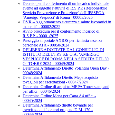
Decreto per il conferimento di un incarico individuale
avente ad oggetto l’attività di R.S.P.P. (Responsabile
Servizio Prevenzione e Protezione) dell’IPSSEOA
‘Amerigo Vespucci’ di Roma - 00003/2025
DVR – Aggiornamento sicurezza e salute lavoratrici in
maternità - 00002/2025
Avvio procedura per il conferimento incarico di
R.S.P.P. - 00001/2025
Passaggio al portale AXIOS per richiesta assenza
personale ATA - 00050/2024
DELIBERE ADOTTATE DAL CONSIGLIO DI
ISTITUTO DELL’I.P.S.S.E.O.A. ‘AMERIGO
VESPUCCI’ DI ROMA NELLA SEDUTA DEL 30
OTTOBRE 2024 - 00049/2024
Determina Affidamento Diretto Volantini Open Day -
00048/2024
Determina Affidamento Diretto Mepa acquisto
tovaglioli per esercitazioni - 00047/2024
Determina Ordine di acquisto MEPA Toner stampanti
per uffici - 00046/2024
Determina Ordine Mepa per Carta A4 uffici -
00045/2024
Determina Affidamento diretto bevande per
esercitazioni laboratori progetto D.M. 170 -
00044/2024