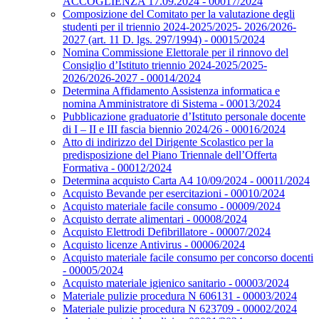
ACCOGLIENZA 17.09.2024 - 00017/2024
Composizione del Comitato per la valutazione degli
studenti per il triennio 2024-2025/2025- 2026/2026-
2027 (art. 11 D. lgs. 297/1994) - 00015/2024
Nomina Commissione Elettorale per il rinnovo del
Consiglio d’Istituto triennio 2024-2025/2025-
2026/2026-2027 - 00014/2024
Determina Affidamento Assistenza informatica e
nomina Amministratore di Sistema - 00013/2024
Pubblicazione graduatorie d’Istituto personale docente
di I – II e III fascia biennio 2024/26 - 00016/2024
Atto di indirizzo del Dirigente Scolastico per la
predisposizione del Piano Triennale dell’Offerta
Formativa - 00012/2024
Determina acquisto Carta A4 10/09/2024 - 00011/2024
Acquisto Bevande per esercitazioni - 00010/2024
Acquisto materiale facile consumo - 00009/2024
Acquisto derrate alimentari - 00008/2024
Acquisto Elettrodi Defibrillatore - 00007/2024
Acquisto licenze Antivirus - 00006/2024
Acquisto materiale facile consumo per concorso docenti
- 00005/2024
Acquisto materiale igienico sanitario - 00003/2024
Materiale pulizie procedura N 606131 - 00003/2024
Materiale pulizie procedura N 623709 - 00002/2024