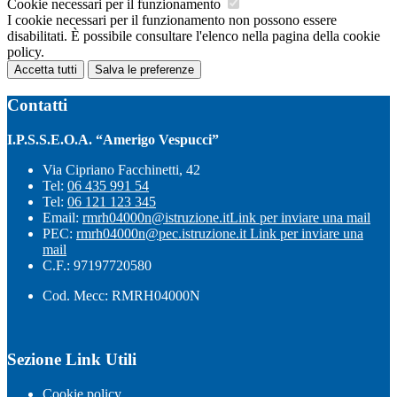
Cookie necessari per il funzionamento
I cookie necessari per il funzionamento non possono essere
disabilitati. È possibile consultare l'elenco nella pagina della cookie
policy.
Accetta tutti
Salva le preferenze
Contatti
I.P.S.S.E.O.A. “Amerigo Vespucci”
Via Cipriano Facchinetti, 42
Tel:
06 435 991 54
Tel:
06 121 123 345
Email:
rmrh04000n@istruzione.it
Link per inviare una mail
PEC:
rmrh04000n@pec.istruzione.it
Link per inviare una
mail
C.F.: 97197720580
Cod. Mecc: RMRH04000N
Sezione Link Utili
Cookie policy