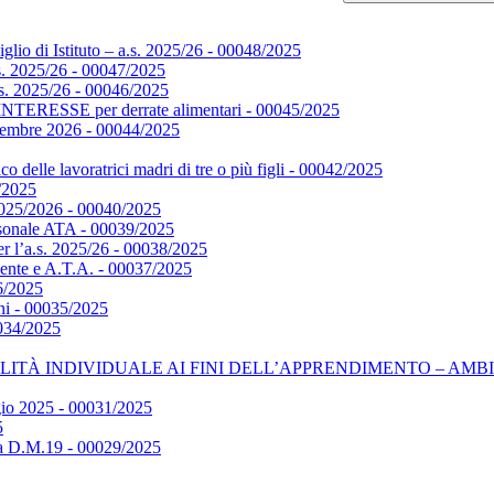
glio di Istituto – a.s. 2025/26 - 00048/2025
s. 2025/26 - 00047/2025
s. 2025/26 - 00046/2025
SSE per derrate alimentari - 00045/2025
ettembre 2026 - 00044/2025
o delle lavoratrici madri di tre o più figli - 00042/2025
1/2025
. 2025/2026 - 00040/2025
onale ATA - 00039/2025
er l’a.s. 2025/26 - 00038/2025
cente e A.T.A. - 00037/2025
6/2025
ni - 00035/2025
0034/2025
NDIVIDUALE AI FINI DELL’APPRENDIMENTO – AMBITO VET – D
ggio 2025 - 00031/2025
5
la D.M.19 - 00029/2025