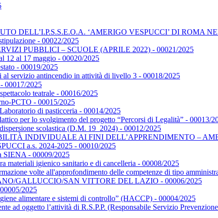
5
O DELL’I.P.S.S.E.O.A. ‘AMERIGO VESPUCCI’ DI ROMA NELL
i stipulazione - 00022/2025
RVIZI PUBBLICI – SCUOLE (APRILE 2022) - 00021/2025
 dal 12 al 17 maggio - 00020/2025
estato - 00019/2025
l servizio antincendio in attività di livello 3 - 00018/2025
 - 00017/2025
spettacolo teatrale - 00016/2025
orno-PCTO - 00015/2025
aboratorio di pasticceria - 00014/2025
dattico per lo svolgimento del progetto “Percorsi di Legalità” - 00013/2
a dispersione scolastica (D.M. 19_2024) - 00012/2025
 INDIVIDUALE AI FINI DELL’APPRENDIMENTO – AMBITO VET
VESPUCCI a.s. 2024-2025 - 00010/2025
ca a SIENA - 00009/2025
ra materiali igienico sanitario e di cancelleria - 00008/2025
 formazione volte all'approfondimento delle competenze di tipo amminist
 ALVIGNANO/GALLUCCIO/SAN VITTORE DEL LAZIO - 00006/2025
00005/2025
“Igiene alimentare e sistemi di controllo” (HACCP) - 00004/2025
vente ad oggetto l’attività di R.S.P.P. (Responsabile Servizio Prevenz