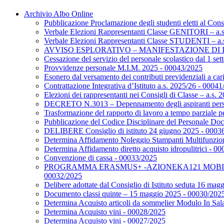
Archivio Albo Online
Pubblicazione Proclamazione degli studenti eletti al Consi
Verbale Elezioni Rappresentanti Classe GENITORI – a.
Verbale Elezioni Rappresentanti Classe STUDENTI – a.
AVVISO ESPLORATIVO – MANIFESTAZIONE DI INTERE
Cessazione del servizio del personale scolastico dal 1 s
Provvidenze personale M.I.M. 2025 - 00043/2025
Esonero dal versamento dei contributi previdenziali a caric
Contrattazione Integrativa d’Istituto a.s. 2025/26 - 0004
Elezioni dei rappresentanti nei Consigli di Classe – a.s
DECRETO N.3013 – Depennamento degli aspiranti pers
Trasformazione del rapporto di lavoro a tempo parziale p
Pubblicazione del Codice Disciplinare del Personale Do
DELIBERE Consiglio di istituto 24 giugno 2025 - 0003
Determina Affidamento Noleggio Stampanti Multifunzio
Determina Affidamento diretto acquisto idropulitrici - 0
Convenzione di cassa - 00033/2025
PROGRAMMA ERASMUS+ -AZIONEKA121 MOBILITÀ I
00032/2025
Delibere adottate dal Consiglio di Istituto seduta 16 ma
Documento classi quinte – 15 maggio 2025 - 00030/202
Determina Acquisto articoli da sommelier Modulo In Sa
Determina Acquisto vini - 00028/2025
Determina Acquisto vini - 00027/2025