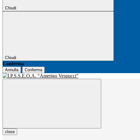
Chiudi
Chiudi
Conferma
Annulla
Conferma
close