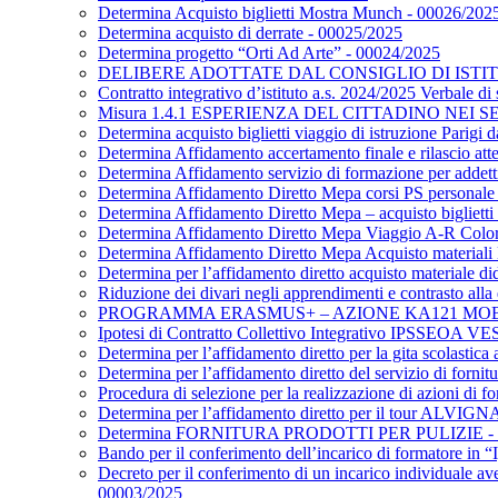
Determina Acquisto biglietti Mostra Munch - 00026/202
Determina acquisto di derrate - 00025/2025
Determina progetto “Orti Ad Arte” - 00024/2025
DELIBERE ADOTTATE DAL CONSIGLIO DI ISTITUT
Contratto integrativo d’istituto a.s. 2024/2025 Verbale d
Misura 1.4.1 ESPERIENZA DEL CITTADINO NEI SE
Determina acquisto biglietti viaggio di istruzione Parigi
Determina Affidamento accertamento finale e rilascio att
Determina Affidamento servizio di formazione per addetti a
Determina Affidamento Diretto Mepa corsi PS personale
Determina Affidamento Diretto Mepa – acquisto biglietti 
Determina Affidamento Diretto Mepa Viaggio A-R Col
Determina Affidamento Diretto Mepa Acquisto materiali L
Determina per l’affidamento diretto acquisto materiale di
Riduzione dei divari negli apprendimenti e contrasto all
PROGRAMMA ERASMUS+ – AZIONE KA121 MOBILITÀ
Ipotesi di Contratto Collettivo Integrativo IPSSEOA 
Determina per l’affidamento diretto per la gita scolasti
Determina per l’affidamento diretto del servizio di fornitu
Procedura di selezione per la realizzazione di azioni di
Determina per l’affidamento diretto per il tour
Determina FORNITURA PRODOTTI PER PULIZIE - 
Bando per il conferimento dell’incarico di formatore in 
Decreto per il conferimento di un incarico individuale a
00003/2025