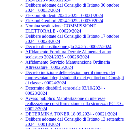
Delibere adottate dal Consiglio di Istituto 30 ottobre
2024 - 00032/2024
Elezioni Studenti 2024-2025 - 00031/2024
Elezioni Genitori 2024-2025 - 00030/2024
Nomina sostituzione COMMISSIONE
ELETTORALE - 00029/2024
Delibere adottate dal Consiglio di Istituto 17 ottobre
2024 - 00028/2024
Decreto di costituzione glo 24-25 - 00027/2024
Affidamento Fornitura Derrate Alimentari anno
scolastico 2024/2025 - 00026/2024
Affidamento Servizio Manutenzione Ordinaria
Attrezzature - 00025/2024
Decreto indizione delle elezioni per il rinnovo dei
rappresentanti degli studenti e dei genitori nei Consigli
di classe - 00024/2024
Determina disabilità sensoriale 03/10/2024 -
00023/2024
Avviso pubblico Manifestazione di interesse
realizzazione corsi formazione sulla sicurezza PCTO -
00022/2024
DETERMINA TONER 18.09.2024 - 00021/2024
Delibere adottate dal Consiglio di Istituto 13 settembre
2024 - 00018/2024