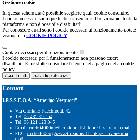
Gestione cookie
In questa schermata è possibile scegliere quali cookie consentire.
I cookie necessari sono quelli che consentono il funzionamento della
piattaforma e non è possibile disabilitarli.
Per conoscere quali sono i cookie necessari al funzionamento potete
visionare la
COOKIE POLICY
.
Cookie necessari per il funzionamento
I cookie necessari per il funzionamento non possono essere
disabilitati. È possibile consultare l'elenco nella pagina della cookie
policy.
Accetta tutti
Salva le preferenze
Contatti
I.P.S.S.E.O.A. “Amerigo Vespucci”
Via Cipriano Facchinetti, 42
Tel:
06 435 991 54
Tel:
06 121 123 345
Email:
rmrh04000n@istruzione.it
Link per inviare una mail
PEC:
rmrh04000n@pec.istruzione.it
Link per inviare una
mail