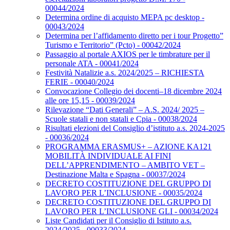
00044/2024
Determina ordine di acquisto MEPA pc desktop -
00043/2024
Determina per l’affidamento diretto per i tour Progetto”
Turismo e Territorio” (Pcto) - 00042/2024
Passaggio al portale AXIOS per le timbrature per il
personale ATA - 00041/2024
Festività Natalizie a.s. 2024/2025 – RICHIESTA
FERIE - 00040/2024
Convocazione Collegio dei docenti–18 dicembre 2024
alle ore 15,15 - 00039/2024
Rilevazione “Dati Generali” – A.S. 2024/ 2025 –
Scuole statali e non statali e Cpia - 00038/2024
Risultati elezioni del Consiglio d’istituto a.s. 2024-2025
- 00036/2024
PROGRAMMA ERASMUS+ – AZIONE KA121
MOBILITÀ INDIVIDUALE AI FINI
DELL’APPRENDIMENTO – AMBITO VET –
Destinazione Malta e Spagna - 00037/2024
DECRETO COSTITUZIONE DEL GRUPPO DI
LAVORO PER L’INCLUSIONE - 00035/2024
DECRETO COSTITUZIONE DEL GRUPPO DI
LAVORO PER L’INCLUSIONE GLI - 00034/2024
Liste Candidati per il Consiglio di Istituto a.s.
2024/2025 - 00033/2024