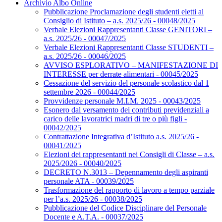
Archivio Albo Online
Pubblicazione Proclamazione degli studenti eletti al
Consiglio di Istituto – a.s. 2025/26 - 00048/2025
Verbale Elezioni Rappresentanti Classe GENITORI –
a.s. 2025/26 - 00047/2025
Verbale Elezioni Rappresentanti Classe STUDENTI –
a.s. 2025/26 - 00046/2025
AVVISO ESPLORATIVO – MANIFESTAZIONE DI
INTERESSE per derrate alimentari - 00045/2025
Cessazione del servizio del personale scolastico dal 1
settembre 2026 - 00044/2025
Provvidenze personale M.I.M. 2025 - 00043/2025
Esonero dal versamento dei contributi previdenziali a
carico delle lavoratrici madri di tre o più figli -
00042/2025
Contrattazione Integrativa d’Istituto a.s. 2025/26 -
00041/2025
Elezioni dei rappresentanti nei Consigli di Classe – a.s.
2025/2026 - 00040/2025
DECRETO N.3013 – Depennamento degli aspiranti
personale ATA - 00039/2025
Trasformazione del rapporto di lavoro a tempo parziale
per l’a.s. 2025/26 - 00038/2025
Pubblicazione del Codice Disciplinare del Personale
Docente e A.T.A. - 00037/2025