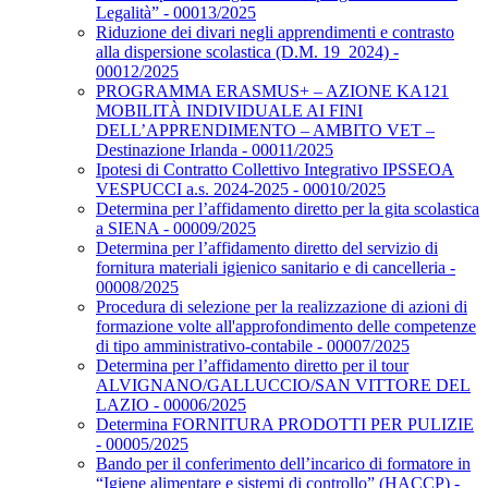
Legalità” - 00013/2025
Riduzione dei divari negli apprendimenti e contrasto
alla dispersione scolastica (D.M. 19_2024) -
00012/2025
PROGRAMMA ERASMUS+ – AZIONE KA121
MOBILITÀ INDIVIDUALE AI FINI
DELL’APPRENDIMENTO – AMBITO VET –
Destinazione Irlanda - 00011/2025
Ipotesi di Contratto Collettivo Integrativo IPSSEOA
VESPUCCI a.s. 2024-2025 - 00010/2025
Determina per l’affidamento diretto per la gita scolastica
a SIENA - 00009/2025
Determina per l’affidamento diretto del servizio di
fornitura materiali igienico sanitario e di cancelleria -
00008/2025
Procedura di selezione per la realizzazione di azioni di
formazione volte all'approfondimento delle competenze
di tipo amministrativo-contabile - 00007/2025
Determina per l’affidamento diretto per il tour
ALVIGNANO/GALLUCCIO/SAN VITTORE DEL
LAZIO - 00006/2025
Determina FORNITURA PRODOTTI PER PULIZIE
- 00005/2025
Bando per il conferimento dell’incarico di formatore in
“Igiene alimentare e sistemi di controllo” (HACCP) -