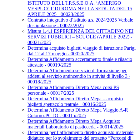
ISTITUTO DELL’I.P.S.S.E.O.A. ‘AMERIGO
VESPUCCI’ DI ROMA NELLA SEDUTA DEL 15
APRILE 2025 - 00023/2025
Contratto integrativo d’istituto a.s. 2024/2025 Verbale
di stipulazione - 00022/2025
Misura 1.4.1 ESPERIENZA DEL CITTADINO NEI
SERVIZI PUBBLICI – SCUOLE (APRILE 2022) -
00021/2025
Determina acquisto biglietti viaggio di istruzione Parigi
dal 12 al 17 maggio - 00020/2025
Determina Affidamento accertamento finale e rilascio
attestato - 00019/2025
Determina Affidamento servizio di formazione per
addetti al servizio antincendio in attività di livello 3 -
00018/2025
Determina Affidamento Diretto Mepa corsi PS
personale - 00017/2025
Determina Affidamento Diretto Mepa – acquisto
biglietti spettacolo teatrale - 00016/2025
Determina Affidamento Diretto Mepa Viaggio A-R
Colorno-PCTO - 00015/2025
Determina Affidamento Diretto Mepa Acquisto
materiali Laboratorio di pasticceria - 00014/2025
Determina per l’affidamento diretto acquisto materiale
didattico per lo svolgimento del progetto “Percorsi di