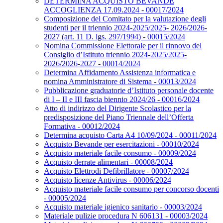
DETERMINA ACQUISTO BEVANDE
ACCOGLIENZA 17.09.2024 - 00017/2024
Composizione del Comitato per la valutazione degli
studenti per il triennio 2024-2025/2025- 2026/2026-
2027 (art. 11 D. lgs. 297/1994) - 00015/2024
Nomina Commissione Elettorale per il rinnovo del
Consiglio d’Istituto triennio 2024-2025/2025-
2026/2026-2027 - 00014/2024
Determina Affidamento Assistenza informatica e
nomina Amministratore di Sistema - 00013/2024
Pubblicazione graduatorie d’Istituto personale docente
di I – II e III fascia biennio 2024/26 - 00016/2024
Atto di indirizzo del Dirigente Scolastico per la
predisposizione del Piano Triennale dell’Offerta
Formativa - 00012/2024
Determina acquisto Carta A4 10/09/2024 - 00011/2024
Acquisto Bevande per esercitazioni - 00010/2024
Acquisto materiale facile consumo - 00009/2024
Acquisto derrate alimentari - 00008/2024
Acquisto Elettrodi Defibrillatore - 00007/2024
Acquisto licenze Antivirus - 00006/2024
Acquisto materiale facile consumo per concorso docenti
- 00005/2024
Acquisto materiale igienico sanitario - 00003/2024
Materiale pulizie procedura N 606131 - 00003/2024