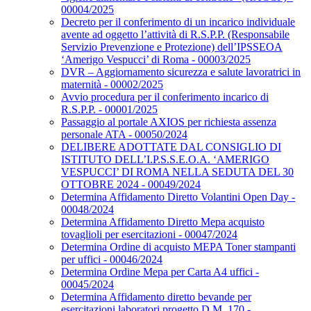
00004/2025
Decreto per il conferimento di un incarico individuale
avente ad oggetto l’attività di R.S.P.P. (Responsabile
Servizio Prevenzione e Protezione) dell’IPSSEOA
‘Amerigo Vespucci’ di Roma - 00003/2025
DVR – Aggiornamento sicurezza e salute lavoratrici in
maternità - 00002/2025
Avvio procedura per il conferimento incarico di
R.S.P.P. - 00001/2025
Passaggio al portale AXIOS per richiesta assenza
personale ATA - 00050/2024
DELIBERE ADOTTATE DAL CONSIGLIO DI
ISTITUTO DELL’I.P.S.S.E.O.A. ‘AMERIGO
VESPUCCI’ DI ROMA NELLA SEDUTA DEL 30
OTTOBRE 2024 - 00049/2024
Determina Affidamento Diretto Volantini Open Day -
00048/2024
Determina Affidamento Diretto Mepa acquisto
tovaglioli per esercitazioni - 00047/2024
Determina Ordine di acquisto MEPA Toner stampanti
per uffici - 00046/2024
Determina Ordine Mepa per Carta A4 uffici -
00045/2024
Determina Affidamento diretto bevande per
esercitazioni laboratori progetto D.M. 170 -