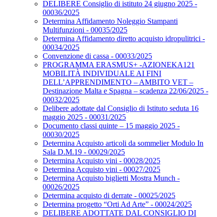
DELIBERE Consiglio di istituto 24 giugno 2025 -
00036/2025
Determina Affidamento Noleggio Stampanti
Multifunzioni - 00035/2025
Determina Affidamento diretto acquisto idropulitrici -
00034/2025
Convenzione di cassa - 00033/2025
PROGRAMMA ERASMUS+ -AZIONEKA121
MOBILITÀ INDIVIDUALE AI FINI
DELL’APPRENDIMENTO – AMBITO VET –
Destinazione Malta e Spagna – scadenza 22/06/2025 -
00032/2025
Delibere adottate dal Consiglio di Istituto seduta 16
maggio 2025 - 00031/2025
Documento classi quinte – 15 maggio 2025 -
00030/2025
Determina Acquisto articoli da sommelier Modulo In
Sala D.M.19 - 00029/2025
Determina Acquisto vini - 00028/2025
Determina Acquisto vini - 00027/2025
Determina Acquisto biglietti Mostra Munch -
00026/2025
Determina acquisto di derrate - 00025/2025
Determina progetto “Orti Ad Arte” - 00024/2025
DELIBERE ADOTTATE DAL CONSIGLIO DI