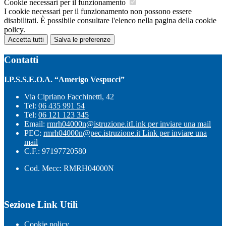
Cookie necessari per il funzionamento
I cookie necessari per il funzionamento non possono essere
disabilitati. È possibile consultare l'elenco nella pagina della cookie
policy.
Accetta tutti
Salva le preferenze
Contatti
I.P.S.S.E.O.A. “Amerigo Vespucci”
Via Cipriano Facchinetti, 42
Tel:
06 435 991 54
Tel:
06 121 123 345
Email:
rmrh04000n@istruzione.it
Link per inviare una mail
PEC:
rmrh04000n@pec.istruzione.it
Link per inviare una
mail
C.F.: 97197720580
Cod. Mecc: RMRH04000N
Sezione Link Utili
Cookie policy