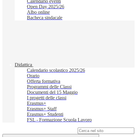
Calendario eventi
Open Day 2025/26
Albo online
Bacheca sindacale
Didattica
Calendario scolastico 2025/26
Orario
Offerta formativa
Programmi delle Classi
Documenti del 15 Maggio
I progetti delle classi
Erasmus+
Erasmus+ Staff
Erasmus+ Studenti
FSL - Formazione Scuola Lavoro
Campo di ricerca per le pagine del sito