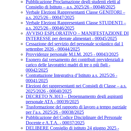
Pubblicazione Proclamazione degli studenti eletti al
Consiglio di Istituto – a.s. 2025/26 - 00048/2025
Verbale Elezioni Rappresentanti Classe GENITORI –
a.s. 2025/26 - 00047/2025
Verbale Elezioni Rappresentanti Classe STUDENTI –
a.s. 2025/26 - 00046/2025
AVVISO ESPLORATIVO – MANIFESTAZIONE DI
INTERESSE per derrate alimentari - 00045/2025
Cessazione del servizio del personale scolastico dal 1
settembre 2026 - 00044/2025
Provvidenze personale M.I.M. 2025 - 00043/2025
Esonero dal versamento dei contributi previdenziali a
carico delle lavoratrici madri di tre o più figli -
00042/2025
Contrattazione Integrativa d’Istituto a.s. 2025/26 -
00041/2025
Elezioni dei rappresentanti nei Consigli di Classe – a.s.
2025/2026 - 00040/2025
DECRETO N.3013 – Depennamento degli aspiranti
personale ATA - 00039/2025
Trasformazione del rapporto di lavoro a tempo parziale
per l’a.s. 2025/26 - 00038/2025
Pubblicazione del Codice Disciplinare del Personale
Docente e A.T.A. - 00037/2025
DELIBERE Consiglio di istituto 24 giugno 2025 -