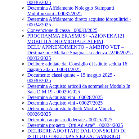
00036/2025
Determina Affidamento Noleggio Stampanti
Multifunzioni - 00035/2025
Determina Affidamento diretto acquisto idropulitrici -
00034/2025
Convenzione di cassa - 00033/2025
PROGRAMMA ERASMUS+ -AZIONEKA121
MOBILITÀ INDIVIDUALE AI FINI
DELL’APPRENDIMENTO – AMBITO VET –
Destinazione Malta e Spagna – scadenza 22/06/2025 -
00032/2025
Delibere adottate dal Consiglio di Istituto seduta 16
maggio 2025 - 00031/2025
Documento classi quinte – 15 maggio 2025 -
00030/2025
Determina Acquisto articoli da sommelier Modulo In
Sala D.M.19 - 00029/2025
Determina Acquisto vini - 00028/2025
Determina Acquisto vini - 00027/2025
Determina Acquisto biglietti Mostra Munch -
00026/2025
Determina acquisto di derrate - 00025/2025
Determina progetto “Orti Ad Arte” - 00024/2025
DELIBERE ADOTTATE DAL CONSIGLIO DI
ISTITUTO DELL’I.P.S.S.E.O.A. ‘AMERIGO