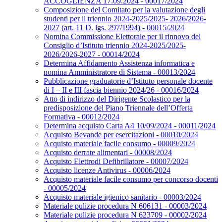
ACCOGLIENZA 17.09.2024 - 00017/2024
Composizione del Comitato per la valutazione degli
studenti per il triennio 2024-2025/2025- 2026/2026-
2027 (art. 11 D. lgs. 297/1994) - 00015/2024
Nomina Commissione Elettorale per il rinnovo del
Consiglio d’Istituto triennio 2024-2025/2025-
2026/2026-2027 - 00014/2024
Determina Affidamento Assistenza informatica e
nomina Amministratore di Sistema - 00013/2024
Pubblicazione graduatorie d’Istituto personale docente
di I – II e III fascia biennio 2024/26 - 00016/2024
Atto di indirizzo del Dirigente Scolastico per la
predisposizione del Piano Triennale dell’Offerta
Formativa - 00012/2024
Determina acquisto Carta A4 10/09/2024 - 00011/2024
Acquisto Bevande per esercitazioni - 00010/2024
Acquisto materiale facile consumo - 00009/2024
Acquisto derrate alimentari - 00008/2024
Acquisto Elettrodi Defibrillatore - 00007/2024
Acquisto licenze Antivirus - 00006/2024
Acquisto materiale facile consumo per concorso docenti
- 00005/2024
Acquisto materiale igienico sanitario - 00003/2024
Materiale pulizie procedura N 606131 - 00003/2024
Materiale pulizie procedura N 623709 - 00002/2024