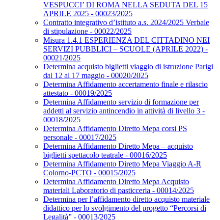
VESPUCCI’ DI ROMA NELLA SEDUTA DEL 15
APRILE 2025 - 00023/2025
Contratto integrativo d’istituto a.s. 2024/2025 Verbale
di stipulazione - 00022/2025
Misura 1.4.1 ESPERIENZA DEL CITTADINO NEI
SERVIZI PUBBLICI – SCUOLE (APRILE 2022) -
00021/2025
Determina acquisto biglietti viaggio di istruzione Parigi
dal 12 al 17 maggio - 00020/2025
Determina Affidamento accertamento finale e rilascio
attestato - 00019/2025
Determina Affidamento servizio di formazione per
addetti al servizio antincendio in attività di livello 3 -
00018/2025
Determina Affidamento Diretto Mepa corsi PS
personale - 00017/2025
Determina Affidamento Diretto Mepa – acquisto
biglietti spettacolo teatrale - 00016/2025
Determina Affidamento Diretto Mepa Viaggio A-R
Colorno-PCTO - 00015/2025
Determina Affidamento Diretto Mepa Acquisto
materiali Laboratorio di pasticceria - 00014/2025
Determina per l’affidamento diretto acquisto materiale
didattico per lo svolgimento del progetto “Percorsi di
Legalità” - 00013/2025