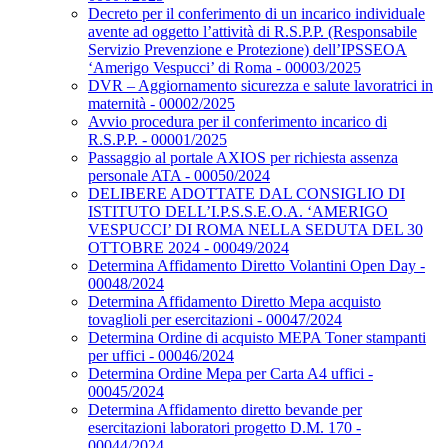
Decreto per il conferimento di un incarico individuale
avente ad oggetto l’attività di R.S.P.P. (Responsabile
Servizio Prevenzione e Protezione) dell’IPSSEOA
‘Amerigo Vespucci’ di Roma - 00003/2025
DVR – Aggiornamento sicurezza e salute lavoratrici in
maternità - 00002/2025
Avvio procedura per il conferimento incarico di
R.S.P.P. - 00001/2025
Passaggio al portale AXIOS per richiesta assenza
personale ATA - 00050/2024
DELIBERE ADOTTATE DAL CONSIGLIO DI
ISTITUTO DELL’I.P.S.S.E.O.A. ‘AMERIGO
VESPUCCI’ DI ROMA NELLA SEDUTA DEL 30
OTTOBRE 2024 - 00049/2024
Determina Affidamento Diretto Volantini Open Day -
00048/2024
Determina Affidamento Diretto Mepa acquisto
tovaglioli per esercitazioni - 00047/2024
Determina Ordine di acquisto MEPA Toner stampanti
per uffici - 00046/2024
Determina Ordine Mepa per Carta A4 uffici -
00045/2024
Determina Affidamento diretto bevande per
esercitazioni laboratori progetto D.M. 170 -
00044/2024