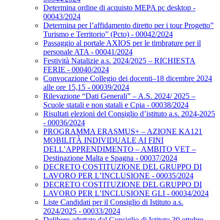
Determina ordine di acquisto MEPA pc desktop -
00043/2024
Determina per l’affidamento diretto per i tour Progetto”
Turismo e Territorio” (Pcto) - 00042/2024
Passaggio al portale AXIOS per le timbrature per il
personale ATA - 00041/2024
Festività Natalizie a.s. 2024/2025 – RICHIESTA
FERIE - 00040/2024
Convocazione Collegio dei docenti–18 dicembre 2024
alle ore 15,15 - 00039/2024
Rilevazione “Dati Generali” – A.S. 2024/ 2025 –
Scuole statali e non statali e Cpia - 00038/2024
Risultati elezioni del Consiglio d’istituto a.s. 2024-2025
- 00036/2024
PROGRAMMA ERASMUS+ – AZIONE KA121
MOBILITÀ INDIVIDUALE AI FINI
DELL’APPRENDIMENTO – AMBITO VET –
Destinazione Malta e Spagna - 00037/2024
DECRETO COSTITUZIONE DEL GRUPPO DI
LAVORO PER L’INCLUSIONE - 00035/2024
DECRETO COSTITUZIONE DEL GRUPPO DI
LAVORO PER L’INCLUSIONE GLI - 00034/2024
Liste Candidati per il Consiglio di Istituto a.s.
2024/2025 - 00033/2024
Delibere adottate dal Consiglio di Istituto 30 ottobre