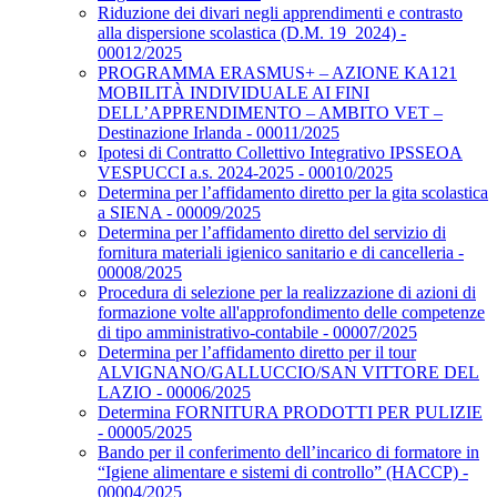
Riduzione dei divari negli apprendimenti e contrasto
alla dispersione scolastica (D.M. 19_2024) -
00012/2025
PROGRAMMA ERASMUS+ – AZIONE KA121
MOBILITÀ INDIVIDUALE AI FINI
DELL’APPRENDIMENTO – AMBITO VET –
Destinazione Irlanda - 00011/2025
Ipotesi di Contratto Collettivo Integrativo IPSSEOA
VESPUCCI a.s. 2024-2025 - 00010/2025
Determina per l’affidamento diretto per la gita scolastica
a SIENA - 00009/2025
Determina per l’affidamento diretto del servizio di
fornitura materiali igienico sanitario e di cancelleria -
00008/2025
Procedura di selezione per la realizzazione di azioni di
formazione volte all'approfondimento delle competenze
di tipo amministrativo-contabile - 00007/2025
Determina per l’affidamento diretto per il tour
ALVIGNANO/GALLUCCIO/SAN VITTORE DEL
LAZIO - 00006/2025
Determina FORNITURA PRODOTTI PER PULIZIE
- 00005/2025
Bando per il conferimento dell’incarico di formatore in
“Igiene alimentare e sistemi di controllo” (HACCP) -
00004/2025