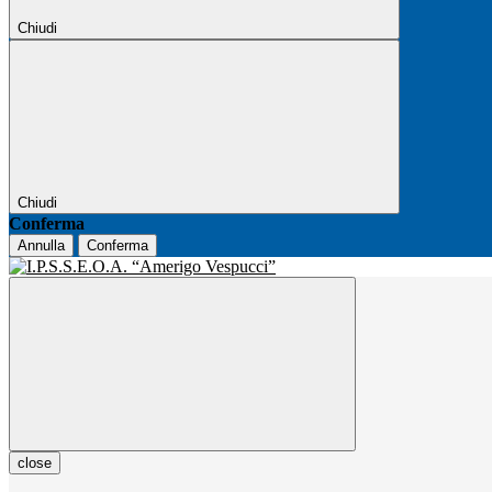
Chiudi
Chiudi
Conferma
Annulla
Conferma
close