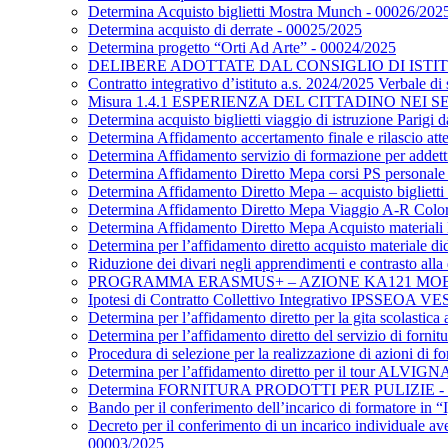
Determina Acquisto biglietti Mostra Munch - 00026/202
Determina acquisto di derrate - 00025/2025
Determina progetto “Orti Ad Arte” - 00024/2025
DELIBERE ADOTTATE DAL CONSIGLIO DI ISTITUT
Contratto integrativo d’istituto a.s. 2024/2025 Verbale d
Misura 1.4.1 ESPERIENZA DEL CITTADINO NEI SE
Determina acquisto biglietti viaggio di istruzione Parigi
Determina Affidamento accertamento finale e rilascio att
Determina Affidamento servizio di formazione per addetti a
Determina Affidamento Diretto Mepa corsi PS personale
Determina Affidamento Diretto Mepa – acquisto biglietti 
Determina Affidamento Diretto Mepa Viaggio A-R Col
Determina Affidamento Diretto Mepa Acquisto materiali L
Determina per l’affidamento diretto acquisto materiale di
Riduzione dei divari negli apprendimenti e contrasto all
PROGRAMMA ERASMUS+ – AZIONE KA121 MOBILITÀ
Ipotesi di Contratto Collettivo Integrativo IPSSEOA 
Determina per l’affidamento diretto per la gita scolasti
Determina per l’affidamento diretto del servizio di fornitu
Procedura di selezione per la realizzazione di azioni di
Determina per l’affidamento diretto per il tour
Determina FORNITURA PRODOTTI PER PULIZIE - 
Bando per il conferimento dell’incarico di formatore in 
Decreto per il conferimento di un incarico individuale a
00003/2025