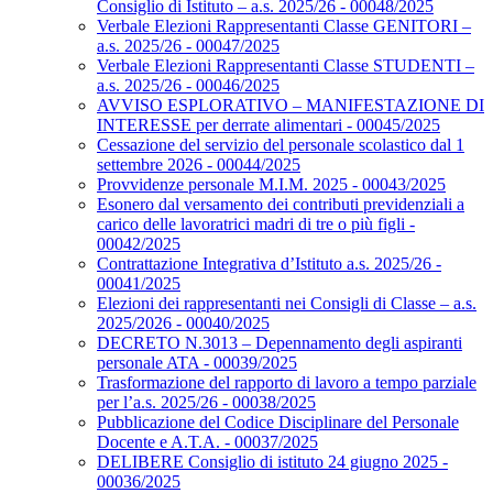
Consiglio di Istituto – a.s. 2025/26 - 00048/2025
Verbale Elezioni Rappresentanti Classe GENITORI –
a.s. 2025/26 - 00047/2025
Verbale Elezioni Rappresentanti Classe STUDENTI –
a.s. 2025/26 - 00046/2025
AVVISO ESPLORATIVO – MANIFESTAZIONE DI
INTERESSE per derrate alimentari - 00045/2025
Cessazione del servizio del personale scolastico dal 1
settembre 2026 - 00044/2025
Provvidenze personale M.I.M. 2025 - 00043/2025
Esonero dal versamento dei contributi previdenziali a
carico delle lavoratrici madri di tre o più figli -
00042/2025
Contrattazione Integrativa d’Istituto a.s. 2025/26 -
00041/2025
Elezioni dei rappresentanti nei Consigli di Classe – a.s.
2025/2026 - 00040/2025
DECRETO N.3013 – Depennamento degli aspiranti
personale ATA - 00039/2025
Trasformazione del rapporto di lavoro a tempo parziale
per l’a.s. 2025/26 - 00038/2025
Pubblicazione del Codice Disciplinare del Personale
Docente e A.T.A. - 00037/2025
DELIBERE Consiglio di istituto 24 giugno 2025 -
00036/2025