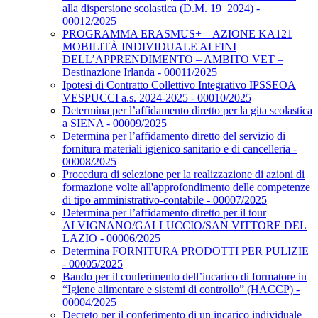
alla dispersione scolastica (D.M. 19_2024) -
00012/2025
PROGRAMMA ERASMUS+ – AZIONE KA121
MOBILITÀ INDIVIDUALE AI FINI
DELL’APPRENDIMENTO – AMBITO VET –
Destinazione Irlanda - 00011/2025
Ipotesi di Contratto Collettivo Integrativo IPSSEOA
VESPUCCI a.s. 2024-2025 - 00010/2025
Determina per l’affidamento diretto per la gita scolastica
a SIENA - 00009/2025
Determina per l’affidamento diretto del servizio di
fornitura materiali igienico sanitario e di cancelleria -
00008/2025
Procedura di selezione per la realizzazione di azioni di
formazione volte all'approfondimento delle competenze
di tipo amministrativo-contabile - 00007/2025
Determina per l’affidamento diretto per il tour
ALVIGNANO/GALLUCCIO/SAN VITTORE DEL
LAZIO - 00006/2025
Determina FORNITURA PRODOTTI PER PULIZIE
- 00005/2025
Bando per il conferimento dell’incarico di formatore in
“Igiene alimentare e sistemi di controllo” (HACCP) -
00004/2025
Decreto per il conferimento di un incarico individuale