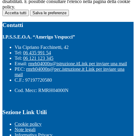
disabilitati. È possibile consultare l'elenco nella pagina della cookie
policy.
Accetta tutti
Salva le preferenze
Contatti
I.P.S.S.E.O.A. “Amerigo Vespucci”
Via Cipriano Facchinetti, 42
Tel:
06 435 991 54
Tel:
06 121 123 345
Email:
rmrh04000n@istruzione.it
Link per inviare una mail
PEC:
rmrh04000n@pec.istruzione.it
Link per inviare una
mail
C.F.: 97197720580
Cod. Mecc: RMRH04000N
Sezione Link Utili
Cookie policy
Note legali
Informativa Privacy