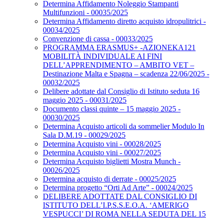
Determina Affidamento Noleggio Stampanti
Multifunzioni - 00035/2025
Determina Affidamento diretto acquisto idropulitrici -
00034/2025
Convenzione di cassa - 00033/2025
PROGRAMMA ERASMUS+ -AZIONEKA121
MOBILITÀ INDIVIDUALE AI FINI
DELL’APPRENDIMENTO – AMBITO VET –
Destinazione Malta e Spagna – scadenza 22/06/2025 -
00032/2025
Delibere adottate dal Consiglio di Istituto seduta 16
maggio 2025 - 00031/2025
Documento classi quinte – 15 maggio 2025 -
00030/2025
Determina Acquisto articoli da sommelier Modulo In
Sala D.M.19 - 00029/2025
Determina Acquisto vini - 00028/2025
Determina Acquisto vini - 00027/2025
Determina Acquisto biglietti Mostra Munch -
00026/2025
Determina acquisto di derrate - 00025/2025
Determina progetto “Orti Ad Arte” - 00024/2025
DELIBERE ADOTTATE DAL CONSIGLIO DI
ISTITUTO DELL’I.P.S.S.E.O.A. ‘AMERIGO
VESPUCCI’ DI ROMA NELLA SEDUTA DEL 15