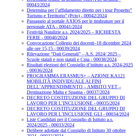
00043/2024
Determina per l’affidamento diretto per i tour Progetto”
Turismo e Territorio” (Pcto) - 00042/2024
Passaggio al portale AXIOS per le timbrature per il
personale ATA - 00041/2024
Festività Natalizie a.s. 2024/2025 – RICHIESTA
FERIE - 00040/2024
Convocazione Collegio dei docenti–18 dicembre 2024
alle ore 15,15 - 00039/2024
Rilevazione “Dati Generali” – A.S. 2024/ 2025 –
Scuole statali e non statali e Cpia - 00038/2024
Risultati elezioni del Consiglio d’istituto a.s. 2024-2025
- 00036/2024
PROGRAMMA ERASMUS+ – AZIONE KA121
MOBILITÀ INDIVIDUALE AI FINI
DELL’APPRENDIMENTO – AMBITO VET –
Destinazione Malta e Spagna - 00037/2024
DECRETO COSTITUZIONE DEL GRUPPO DI
LAVORO PER L’INCLUSIONE - 00035/2024
DECRETO COSTITUZIONE DEL GRUPPO DI
LAVORO PER L’INCLUSIONE GLI - 00034/2024
Liste Candidati per il Consiglio di Istituto a.s.
2024/2025 - 00033/2024
Delibere adottate dal Consiglio di Istituto 30 ottobre
2024 - 00032/2024