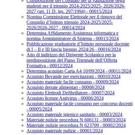
Composizione del Comitato per la valutazione degli
studenti per il triennio 2024-2025/2025- 2026/2026-
2027 (art. 11 D. lgs. 297/1994) - 00015/2024
Nomina Commissione Elettorale per il rinnovo del
Consiglio d’Istituto triennio 2024-2025/2025-
2026/2026-2027 - 00014/2024
Determina Affidamento Assistenza informatica e
nomina Amministratore di Sistema - 00013/2024
Pubblicazione graduatorie d’Istituto personale docente
di I – II e III fascia biennio 2024/26 - 00016/2024
Atto di indirizzo del Dirigente Scolastico per la
predisposizione del Piano Triennale dell’Offerta
Formativa - 00012/2024
Determina acquisto Carta A4 10/09/2024 - 00011/2024
Acquisto Bevande per esercitazioni - 00010/2024
Acquisto materiale facile consumo - 00009/2024
Acquisto derrate alimentari - 00008/2024
Acquisto Elettrodi Defibrillatore - 00007/2024
Acquisto licenze Antivirus - 00006/2024
Acquisto materiale facile consumo per concorso docenti
- 00005/2024
Acquisto materiale igienico sanitario - 00003/2024
Materiale pulizie procedura N 606131 - 00003/2024
Materiale pulizie procedura N 623709 - 00002/2024
Acquisto materiale pulizie - 00001/2024