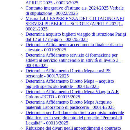
APRILE 2025 - 00023/2025
Contratto integrativo d’istituto a.s. 2024/2025 Verbale
di stipulazione - 00022/2025
Misura 1.4.1 ESPERIENZA DEL CITTADINO NEI
SERVIZI PUBBLICI – SCUOLE (APRILE 2022) -
00021/2025
Determina acquisto biglietti viaggio di istruzione Parigi
dal 12 al 17 maggio - 00020/2025
Determina Affidamento accertamento finale e rilascio
attestato - 00019/2025
Determina Affidamento servizio di formazione per
addetti al servizio antincendio in attività di livello 3 -
00018/2025
Determina Affidamento Diretto Mepa corsi PS
personale - 00017/2025
Determina Affidamento Diretto Mepa – acquisto
biglietti spettacolo teatrale - 00016/2025
Determina Affidamento Diretto Mepa Viaggio A-R
Colorno-PCTO - 00015/2025
Determina Affidamento Diretto Mepa Acquisto
materiali Laboratorio di pasticceria - 00014/2025
Determina per l’affidamento diretto acquisto materiale
didattico per lo svolgimento del progetto “Percorsi di
Legalità” - 00013/2025
Riduzione dei divari negli apprendimenti e contrasto