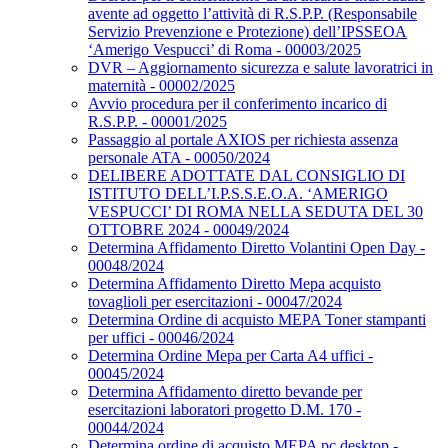
avente ad oggetto l’attività di R.S.P.P. (Responsabile
Servizio Prevenzione e Protezione) dell’IPSSEOA
‘Amerigo Vespucci’ di Roma - 00003/2025
DVR – Aggiornamento sicurezza e salute lavoratrici in
maternità - 00002/2025
Avvio procedura per il conferimento incarico di
R.S.P.P. - 00001/2025
Passaggio al portale AXIOS per richiesta assenza
personale ATA - 00050/2024
DELIBERE ADOTTATE DAL CONSIGLIO DI
ISTITUTO DELL’I.P.S.S.E.O.A. ‘AMERIGO
VESPUCCI’ DI ROMA NELLA SEDUTA DEL 30
OTTOBRE 2024 - 00049/2024
Determina Affidamento Diretto Volantini Open Day -
00048/2024
Determina Affidamento Diretto Mepa acquisto
tovaglioli per esercitazioni - 00047/2024
Determina Ordine di acquisto MEPA Toner stampanti
per uffici - 00046/2024
Determina Ordine Mepa per Carta A4 uffici -
00045/2024
Determina Affidamento diretto bevande per
esercitazioni laboratori progetto D.M. 170 -
00044/2024
Determina ordine di acquisto MEPA pc desktop -