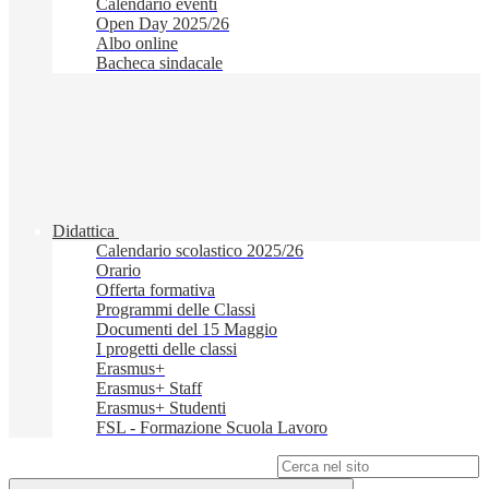
Calendario eventi
Open Day 2025/26
Albo online
Bacheca sindacale
Didattica
Calendario scolastico 2025/26
Orario
Offerta formativa
Programmi delle Classi
Documenti del 15 Maggio
I progetti delle classi
Erasmus+
Erasmus+ Staff
Erasmus+ Studenti
FSL - Formazione Scuola Lavoro
Campo di ricerca per le pagine del sito