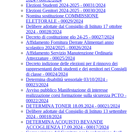
Elezioni Studenti 2024-2025 - 00031/2024
Elezioni Genitori 2024-2025 - 00030/2024
Nomina sostituzione COMMISSIONE
ELETTORALE - 00029/2024
Delibere adottate dal Consiglio di Istituto 17 ottobre
2024 - 00028/2024
Decreto di costituzione glo 24-25 - 00027/2024
Affidamento Fornitura Derrate Alimentari anno
scolastico 2024/2025 - 00026/2024
Affidamento Servizio Manutenzione Ordinaria
Attrezzature - 00025/2024
Decreto indizione delle elezioni per il rinnovo dei
rappresentanti degli studenti e dei genitori nei Consigli
di classe - 00024/2024
Determina disabilità sensoriale 03/10/2024 -
00023/2024
Avviso pubblico Manifestazione di interesse
realizzazione corsi formazione sulla sicurezza PCTO -
00022/2024
DETERMINA TONER 18.09.2024 - 00021/2024
Delibere adottate dal Consiglio di Istituto 13 settembre
2024 - 00018/2024
DETERMINA ACQUISTO BEVANDE
ACCOGLIENZA 17.09.2024 - 00017/2024