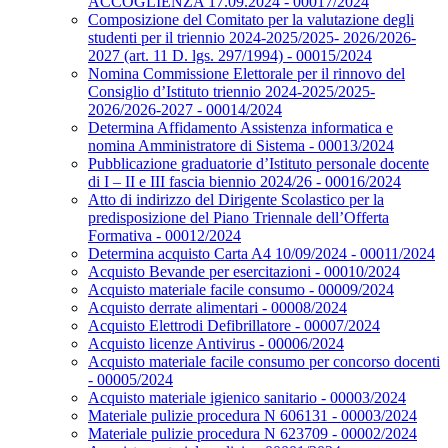
ACCOGLIENZA 17.09.2024 - 00017/2024
Composizione del Comitato per la valutazione degli
studenti per il triennio 2024-2025/2025- 2026/2026-
2027 (art. 11 D. lgs. 297/1994) - 00015/2024
Nomina Commissione Elettorale per il rinnovo del
Consiglio d’Istituto triennio 2024-2025/2025-
2026/2026-2027 - 00014/2024
Determina Affidamento Assistenza informatica e
nomina Amministratore di Sistema - 00013/2024
Pubblicazione graduatorie d’Istituto personale docente
di I – II e III fascia biennio 2024/26 - 00016/2024
Atto di indirizzo del Dirigente Scolastico per la
predisposizione del Piano Triennale dell’Offerta
Formativa - 00012/2024
Determina acquisto Carta A4 10/09/2024 - 00011/2024
Acquisto Bevande per esercitazioni - 00010/2024
Acquisto materiale facile consumo - 00009/2024
Acquisto derrate alimentari - 00008/2024
Acquisto Elettrodi Defibrillatore - 00007/2024
Acquisto licenze Antivirus - 00006/2024
Acquisto materiale facile consumo per concorso docenti
- 00005/2024
Acquisto materiale igienico sanitario - 00003/2024
Materiale pulizie procedura N 606131 - 00003/2024
Materiale pulizie procedura N 623709 - 00002/2024