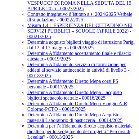
VESPUCCI’ DI ROMA NELLA SEDUTA DEL 15
APRILE 2025 - 00023/2025
Contratto integrativo d’istituto a.s. 2024/2025 Verbale
di stipulazione - 00022/2025
Misura 1.4.1 ESPERIENZA DEL CITTADINO NEI
SERVIZI PUBBLICI – SCUOLE (APRILE 2022) -
00021/2025
Determina acquisto biglietti viaggio di istruzione Parigi
dal 12 al 17 maggio - 00020/2025
Determina Affidamento accertamento finale e rilascio
attestato - 00019/2025
Determina Affidamento servizio di formazione per
addetti al servizio antincendio in attività di livello 3 -
00018/2025
Determina Affidamento Diretto Mepa corsi PS
personale - 00017/2025
Determina Affidamento Diretto Mepa – acquisto
biglietti spettacolo teatrale - 00016/2025
Determina Affidamento Diretto Mepa Viaggio A-R
Colorno-PCTO - 00015/2025
Determina Affidamento Diretto Mepa Acquisto
materiali Laboratorio di pasticceria - 00014/2025
Determina per l’affidamento diretto acquisto materiale
didattico per lo svolgimento del progetto “Percorsi di
Legalità” - 00013/2025