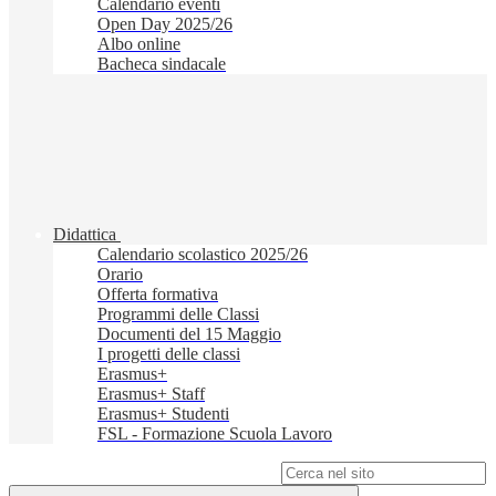
Calendario eventi
Open Day 2025/26
Albo online
Bacheca sindacale
Didattica
Calendario scolastico 2025/26
Orario
Offerta formativa
Programmi delle Classi
Documenti del 15 Maggio
I progetti delle classi
Erasmus+
Erasmus+ Staff
Erasmus+ Studenti
FSL - Formazione Scuola Lavoro
Campo di ricerca per le pagine del sito