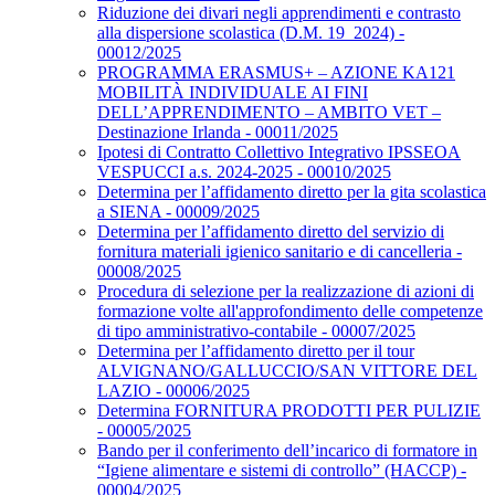
Riduzione dei divari negli apprendimenti e contrasto
alla dispersione scolastica (D.M. 19_2024) -
00012/2025
PROGRAMMA ERASMUS+ – AZIONE KA121
MOBILITÀ INDIVIDUALE AI FINI
DELL’APPRENDIMENTO – AMBITO VET –
Destinazione Irlanda - 00011/2025
Ipotesi di Contratto Collettivo Integrativo IPSSEOA
VESPUCCI a.s. 2024-2025 - 00010/2025
Determina per l’affidamento diretto per la gita scolastica
a SIENA - 00009/2025
Determina per l’affidamento diretto del servizio di
fornitura materiali igienico sanitario e di cancelleria -
00008/2025
Procedura di selezione per la realizzazione di azioni di
formazione volte all'approfondimento delle competenze
di tipo amministrativo-contabile - 00007/2025
Determina per l’affidamento diretto per il tour
ALVIGNANO/GALLUCCIO/SAN VITTORE DEL
LAZIO - 00006/2025
Determina FORNITURA PRODOTTI PER PULIZIE
- 00005/2025
Bando per il conferimento dell’incarico di formatore in
“Igiene alimentare e sistemi di controllo” (HACCP) -
00004/2025