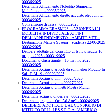
00036/2025
Determina Affidamento Noleggio Stampanti
Multifunzioni - 00035/2025
Determina Affidamento diretto acquisto idropulitrici -
00034/2025
Convenzione di cassa - 00033/2025
PROGRAMMA ERASMUS+ -AZIONEKA121
MOBILITÀ INDIVIDUALE AI FINI
DELL’APPRENDIMENTO – AMBITO VET –
Destinazione Malta e Spagna – scadenza 22/06/2025 -
00032/2025
Delibere adottate dal Consiglio di Istituto seduta 16
maggio 2025 - 00031/2025
Documento classi quinte – 15 maggio 2025 -
00030/2025
Determina Acquisto articoli da sommelier Modulo In
Sala D.M.19 - 00029/2025
Determina Acquisto vini - 00028/2025
Determina Acquisto vini - 00027/2025
Determina Acquisto biglietti Mostra Munch -
00026/2025
Determina acquisto di derrate - 00025/2025
Determina progetto “Orti Ad Arte” - 00024/2025
DELIBERE ADOTTATE DAL CONSIGLIO DI
ISTITUTO DELL’I.P.S.S.E.O.A. ‘AMERIGO