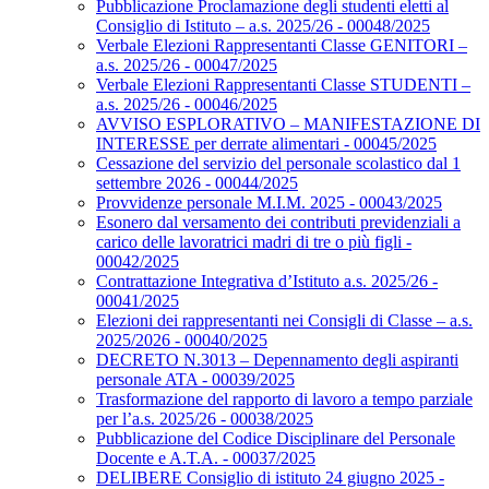
Pubblicazione Proclamazione degli studenti eletti al
Consiglio di Istituto – a.s. 2025/26 - 00048/2025
Verbale Elezioni Rappresentanti Classe GENITORI –
a.s. 2025/26 - 00047/2025
Verbale Elezioni Rappresentanti Classe STUDENTI –
a.s. 2025/26 - 00046/2025
AVVISO ESPLORATIVO – MANIFESTAZIONE DI
INTERESSE per derrate alimentari - 00045/2025
Cessazione del servizio del personale scolastico dal 1
settembre 2026 - 00044/2025
Provvidenze personale M.I.M. 2025 - 00043/2025
Esonero dal versamento dei contributi previdenziali a
carico delle lavoratrici madri di tre o più figli -
00042/2025
Contrattazione Integrativa d’Istituto a.s. 2025/26 -
00041/2025
Elezioni dei rappresentanti nei Consigli di Classe – a.s.
2025/2026 - 00040/2025
DECRETO N.3013 – Depennamento degli aspiranti
personale ATA - 00039/2025
Trasformazione del rapporto di lavoro a tempo parziale
per l’a.s. 2025/26 - 00038/2025
Pubblicazione del Codice Disciplinare del Personale
Docente e A.T.A. - 00037/2025
DELIBERE Consiglio di istituto 24 giugno 2025 -