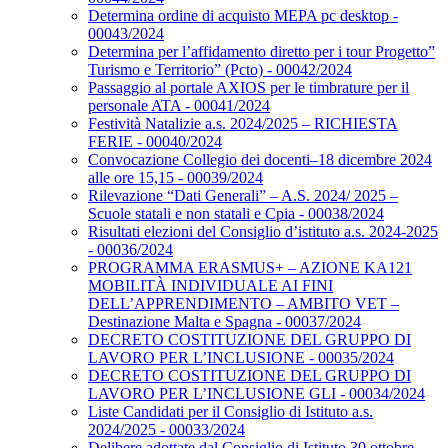
Determina ordine di acquisto MEPA pc desktop -
00043/2024
Determina per l’affidamento diretto per i tour Progetto”
Turismo e Territorio” (Pcto) - 00042/2024
Passaggio al portale AXIOS per le timbrature per il
personale ATA - 00041/2024
Festività Natalizie a.s. 2024/2025 – RICHIESTA
FERIE - 00040/2024
Convocazione Collegio dei docenti–18 dicembre 2024
alle ore 15,15 - 00039/2024
Rilevazione “Dati Generali” – A.S. 2024/ 2025 –
Scuole statali e non statali e Cpia - 00038/2024
Risultati elezioni del Consiglio d’istituto a.s. 2024-2025
- 00036/2024
PROGRAMMA ERASMUS+ – AZIONE KA121
MOBILITÀ INDIVIDUALE AI FINI
DELL’APPRENDIMENTO – AMBITO VET –
Destinazione Malta e Spagna - 00037/2024
DECRETO COSTITUZIONE DEL GRUPPO DI
LAVORO PER L’INCLUSIONE - 00035/2024
DECRETO COSTITUZIONE DEL GRUPPO DI
LAVORO PER L’INCLUSIONE GLI - 00034/2024
Liste Candidati per il Consiglio di Istituto a.s.
2024/2025 - 00033/2024
Delibere adottate dal Consiglio di Istituto 30 ottobre