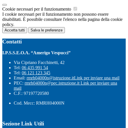
Cookie necessari per il funzionamento
I cookie necessari per il funzionamento non possono essere
disabilitati. È possibile consultare l'elenco nella pagina della cookie
policy.
Accetta tutti
Salva le preferenze
Contatti
I.P.S.S.E.O.A. “Amerigo Vespucci”
Via Cipriano Facchinetti, 42
Tel:
06 435 991 54
Tel:
06 121 123 345
Email:
rmrh04000n@istruzione.it
Link per inviare una mail
PEC:
rmrh04000n@pec.istruzione.it
Link per inviare una
mail
C.F.: 97197720580
Cod. Mecc: RMRH04000N
Sezione Link Utili