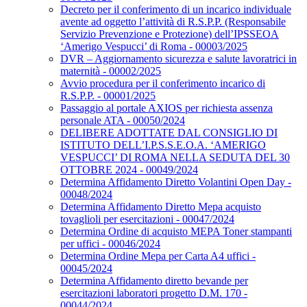
Decreto per il conferimento di un incarico individuale
avente ad oggetto l’attività di R.S.P.P. (Responsabile
Servizio Prevenzione e Protezione) dell’IPSSEOA
‘Amerigo Vespucci’ di Roma - 00003/2025
DVR – Aggiornamento sicurezza e salute lavoratrici in
maternità - 00002/2025
Avvio procedura per il conferimento incarico di
R.S.P.P. - 00001/2025
Passaggio al portale AXIOS per richiesta assenza
personale ATA - 00050/2024
DELIBERE ADOTTATE DAL CONSIGLIO DI
ISTITUTO DELL’I.P.S.S.E.O.A. ‘AMERIGO
VESPUCCI’ DI ROMA NELLA SEDUTA DEL 30
OTTOBRE 2024 - 00049/2024
Determina Affidamento Diretto Volantini Open Day -
00048/2024
Determina Affidamento Diretto Mepa acquisto
tovaglioli per esercitazioni - 00047/2024
Determina Ordine di acquisto MEPA Toner stampanti
per uffici - 00046/2024
Determina Ordine Mepa per Carta A4 uffici -
00045/2024
Determina Affidamento diretto bevande per
esercitazioni laboratori progetto D.M. 170 -
00044/2024