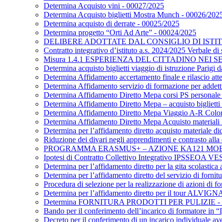
Determina Acquisto vini - 00027/2025
Determina Acquisto biglietti Mostra Munch - 00026/202
Determina acquisto di derrate - 00025/2025
Determina progetto “Orti Ad Arte” - 00024/2025
DELIBERE ADOTTATE DAL CONSIGLIO DI ISTITUT
Contratto integrativo d’istituto a.s. 2024/2025 Verbale d
Misura 1.4.1 ESPERIENZA DEL CITTADINO NEI SE
Determina acquisto biglietti viaggio di istruzione Parigi
Determina Affidamento accertamento finale e rilascio att
Determina Affidamento servizio di formazione per addetti a
Determina Affidamento Diretto Mepa corsi PS personale
Determina Affidamento Diretto Mepa – acquisto biglietti 
Determina Affidamento Diretto Mepa Viaggio A-R Col
Determina Affidamento Diretto Mepa Acquisto materiali L
Determina per l’affidamento diretto acquisto materiale di
Riduzione dei divari negli apprendimenti e contrasto all
PROGRAMMA ERASMUS+ – AZIONE KA121 MOBILITÀ
Ipotesi di Contratto Collettivo Integrativo IPSSEOA 
Determina per l’affidamento diretto per la gita scolasti
Determina per l’affidamento diretto del servizio di fornitu
Procedura di selezione per la realizzazione di azioni di
Determina per l’affidamento diretto per il tour
Determina FORNITURA PRODOTTI PER PULIZIE - 
Bando per il conferimento dell’incarico di formatore in 
Decreto per il conferimento di un incarico individuale a