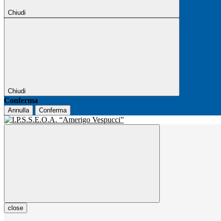
Chiudi
Chiudi
Conferma
Annulla
Conferma
close