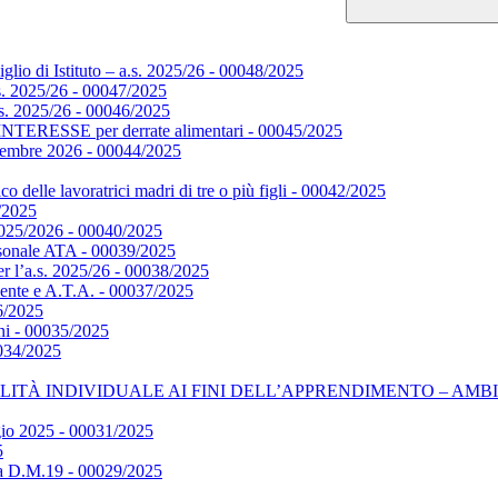
glio di Istituto – a.s. 2025/26 - 00048/2025
s. 2025/26 - 00047/2025
s. 2025/26 - 00046/2025
SSE per derrate alimentari - 00045/2025
ettembre 2026 - 00044/2025
o delle lavoratrici madri di tre o più figli - 00042/2025
1/2025
. 2025/2026 - 00040/2025
onale ATA - 00039/2025
er l’a.s. 2025/26 - 00038/2025
cente e A.T.A. - 00037/2025
6/2025
ni - 00035/2025
0034/2025
NDIVIDUALE AI FINI DELL’APPRENDIMENTO – AMBITO VET – D
ggio 2025 - 00031/2025
5
la D.M.19 - 00029/2025