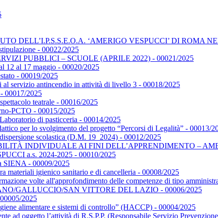
5
O DELL’I.P.S.S.E.O.A. ‘AMERIGO VESPUCCI’ DI ROMA NELL
i stipulazione - 00022/2025
RVIZI PUBBLICI – SCUOLE (APRILE 2022) - 00021/2025
 dal 12 al 17 maggio - 00020/2025
estato - 00019/2025
l servizio antincendio in attività di livello 3 - 00018/2025
 - 00017/2025
spettacolo teatrale - 00016/2025
orno-PCTO - 00015/2025
aboratorio di pasticceria - 00014/2025
dattico per lo svolgimento del progetto “Percorsi di Legalità” - 00013/2
a dispersione scolastica (D.M. 19_2024) - 00012/2025
 INDIVIDUALE AI FINI DELL’APPRENDIMENTO – AMBITO VET
VESPUCCI a.s. 2024-2025 - 00010/2025
ca a SIENA - 00009/2025
ra materiali igienico sanitario e di cancelleria - 00008/2025
 formazione volte all'approfondimento delle competenze di tipo amminist
 ALVIGNANO/GALLUCCIO/SAN VITTORE DEL LAZIO - 00006/2025
00005/2025
“Igiene alimentare e sistemi di controllo” (HACCP) - 00004/2025
vente ad oggetto l’attività di R.S.P.P. (Responsabile Servizio Prevenz