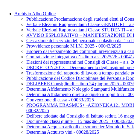
Archivio Albo Online
Pubblicazione Proclamazione degli studenti eletti al Consi
Verbale Elezioni Rappresentanti Classe GENITORI – a.
Verbale Elezioni Rappresentanti Classe STUDENTI – a.
AVVISO ESPLORATIVO – MANIFESTAZIONE DI INTERE
Cessazione del servizio del personale scolastico dal 1 s
Provvidenze personale M.I.M. 2025 - 00043/2025
Esonero dal versamento dei contributi previdenziali a caric
Contrattazione Integrativa d’Istituto a.s. 2025/26 - 0004
Elezioni dei rappresentanti nei Consigli di Classe – a.s
DECRETO N.3013 – Depennamento degli aspiranti pers
Trasformazione del rapporto di lavoro a tempo parziale p
Pubblicazione del Codice Disciplinare del Personale Do
DELIBERE Consiglio di istituto 24 giugno 2025 - 0003
Determina Affidamento Noleggio Stampanti Multifunzio
Determina Affidamento diretto acquisto idropulitrici - 0
Convenzione di cassa - 00033/2025
PROGRAMMA ERASMUS+ -AZIONEKA121 MOBILITÀ I
00032/2025
Delibere adottate dal Consiglio di Istituto seduta 16 ma
Documento classi quinte – 15 maggio 2025 - 00030/202
Determina Acquisto articoli da sommelier Modulo In Sa
Determina Acquisto vini - 00028/2025