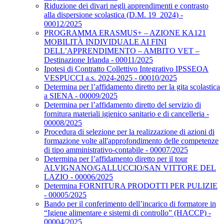
Riduzione dei divari negli apprendimenti e contrasto
alla dispersione scolastica (D.M. 19_2024) -
00012/2025
PROGRAMMA ERASMUS+ – AZIONE KA121
MOBILITÀ INDIVIDUALE AI FINI
DELL’APPRENDIMENTO – AMBITO VET –
Destinazione Irlanda - 00011/2025
Ipotesi di Contratto Collettivo Integrativo IPSSEOA
VESPUCCI a.s. 2024-2025 - 00010/2025
Determina per l’affidamento diretto per la gita scolastica
a SIENA - 00009/2025
Determina per l’affidamento diretto del servizio di
fornitura materiali igienico sanitario e di cancelleria -
00008/2025
Procedura di selezione per la realizzazione di azioni di
formazione volte all'approfondimento delle competenze
di tipo amministrativo-contabile - 00007/2025
Determina per l’affidamento diretto per il tour
ALVIGNANO/GALLUCCIO/SAN VITTORE DEL
LAZIO - 00006/2025
Determina FORNITURA PRODOTTI PER PULIZIE
- 00005/2025
Bando per il conferimento dell’incarico di formatore in
“Igiene alimentare e sistemi di controllo” (HACCP) -
00004/2025