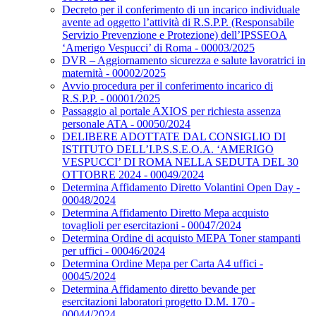
Decreto per il conferimento di un incarico individuale
avente ad oggetto l’attività di R.S.P.P. (Responsabile
Servizio Prevenzione e Protezione) dell’IPSSEOA
‘Amerigo Vespucci’ di Roma - 00003/2025
DVR – Aggiornamento sicurezza e salute lavoratrici in
maternità - 00002/2025
Avvio procedura per il conferimento incarico di
R.S.P.P. - 00001/2025
Passaggio al portale AXIOS per richiesta assenza
personale ATA - 00050/2024
DELIBERE ADOTTATE DAL CONSIGLIO DI
ISTITUTO DELL’I.P.S.S.E.O.A. ‘AMERIGO
VESPUCCI’ DI ROMA NELLA SEDUTA DEL 30
OTTOBRE 2024 - 00049/2024
Determina Affidamento Diretto Volantini Open Day -
00048/2024
Determina Affidamento Diretto Mepa acquisto
tovaglioli per esercitazioni - 00047/2024
Determina Ordine di acquisto MEPA Toner stampanti
per uffici - 00046/2024
Determina Ordine Mepa per Carta A4 uffici -
00045/2024
Determina Affidamento diretto bevande per
esercitazioni laboratori progetto D.M. 170 -
00044/2024