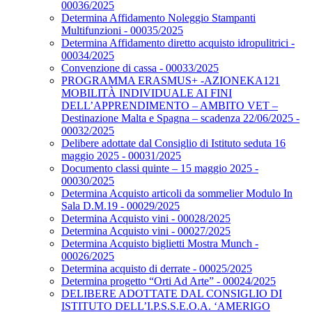
00036/2025
Determina Affidamento Noleggio Stampanti
Multifunzioni - 00035/2025
Determina Affidamento diretto acquisto idropulitrici -
00034/2025
Convenzione di cassa - 00033/2025
PROGRAMMA ERASMUS+ -AZIONEKA121
MOBILITÀ INDIVIDUALE AI FINI
DELL’APPRENDIMENTO – AMBITO VET –
Destinazione Malta e Spagna – scadenza 22/06/2025 -
00032/2025
Delibere adottate dal Consiglio di Istituto seduta 16
maggio 2025 - 00031/2025
Documento classi quinte – 15 maggio 2025 -
00030/2025
Determina Acquisto articoli da sommelier Modulo In
Sala D.M.19 - 00029/2025
Determina Acquisto vini - 00028/2025
Determina Acquisto vini - 00027/2025
Determina Acquisto biglietti Mostra Munch -
00026/2025
Determina acquisto di derrate - 00025/2025
Determina progetto “Orti Ad Arte” - 00024/2025
DELIBERE ADOTTATE DAL CONSIGLIO DI
ISTITUTO DELL’I.P.S.S.E.O.A. ‘AMERIGO