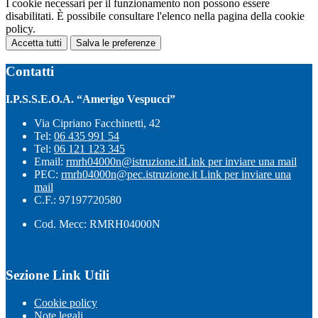
I cookie necessari per il funzionamento non possono essere
disabilitati. È possibile consultare l'elenco nella pagina della cookie
policy.
Accetta tutti
Salva le preferenze
Contatti
I.P.S.S.E.O.A. “Amerigo Vespucci”
Via Cipriano Facchinetti, 42
Tel:
06 435 991 54
Tel:
06 121 123 345
Email:
rmrh04000n@istruzione.it
Link per inviare una mail
PEC:
rmrh04000n@pec.istruzione.it
Link per inviare una
mail
C.F.: 97197720580
Cod. Mecc: RMRH04000N
Sezione Link Utili
Cookie policy
Note legali