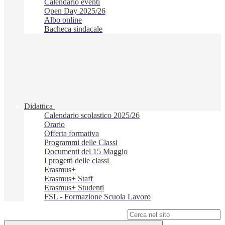
Calendario eventi
Open Day 2025/26
Albo online
Bacheca sindacale
Didattica
Calendario scolastico 2025/26
Orario
Offerta formativa
Programmi delle Classi
Documenti del 15 Maggio
I progetti delle classi
Erasmus+
Erasmus+ Staff
Erasmus+ Studenti
FSL - Formazione Scuola Lavoro
Campo di ricerca per le pagine del sito