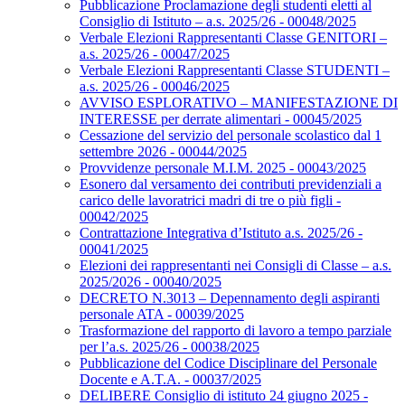
Pubblicazione Proclamazione degli studenti eletti al
Consiglio di Istituto – a.s. 2025/26 - 00048/2025
Verbale Elezioni Rappresentanti Classe GENITORI –
a.s. 2025/26 - 00047/2025
Verbale Elezioni Rappresentanti Classe STUDENTI –
a.s. 2025/26 - 00046/2025
AVVISO ESPLORATIVO – MANIFESTAZIONE DI
INTERESSE per derrate alimentari - 00045/2025
Cessazione del servizio del personale scolastico dal 1
settembre 2026 - 00044/2025
Provvidenze personale M.I.M. 2025 - 00043/2025
Esonero dal versamento dei contributi previdenziali a
carico delle lavoratrici madri di tre o più figli -
00042/2025
Contrattazione Integrativa d’Istituto a.s. 2025/26 -
00041/2025
Elezioni dei rappresentanti nei Consigli di Classe – a.s.
2025/2026 - 00040/2025
DECRETO N.3013 – Depennamento degli aspiranti
personale ATA - 00039/2025
Trasformazione del rapporto di lavoro a tempo parziale
per l’a.s. 2025/26 - 00038/2025
Pubblicazione del Codice Disciplinare del Personale
Docente e A.T.A. - 00037/2025
DELIBERE Consiglio di istituto 24 giugno 2025 -