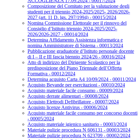
ACCOGLIENZA 17.09.2024 - 00017/2024
Composizione del Comitato per la valutazione degli
studenti per il triennio 2024-2025/2025- 2026/2026-
2027 (art. 11 D. lgs. 297/1994) - 00015/2024
Nomina Commissione Elettorale per il rinnovo del
Consiglio d’Istituto triennio 2024-2025/2025-
2026/2026-2027 - 00014/2024
Determina Affidamento Assistenza informatica e
nomina Amministratore di Sistema - 00013/2024
Pubblicazione graduatorie d’Istituto personale docente
di I – II e III fascia biennio 2024/26 - 00016/2024
Atto di indirizzo del Dirigente Scolastico per la
predisposizione del Piano Triennale dell’Offerta
Formativa - 00012/2024
Determina acquisto Carta A4 10/09/2024 - 00011/2024
Acquisto Bevande per esercitazioni - 00010/2024
Acquisto materiale facile consumo - 00009/2024
Acquisto derrate alimentari - 00008/2024
Acquisto Elettrodi Defibrillatore - 00007/2024
Acquisto licenze Antivirus - 00006/2024
Acquisto materiale facile consumo per concorso docenti
- 00005/2024
Acquisto materiale igienico sanitario - 00003/2024
Materiale pulizie procedura N 606131 - 00003/2024
Materiale pulizie procedura N 623709 - 00002/2024