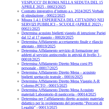
VESPUCCI’ DI ROMA NELLA SEDUTA DEL 15
APRILE 2025 - 00023/2025
Contratto integrativo d’istituto a.s. 2024/2025 Verbale
di stipulazione - 00022/2025
Misura 1.4.1 ESPERIENZA DEL CITTADINO NEI
SERVIZI PUBBLICI – SCUOLE (APRILE 2022) -
00021/2025
Determina acquisto biglietti viaggio di istruzione Parigi
dal 12 al 17 maggio - 00020/2025
Determina Affidamento accertamento finale e rilascio
attestato - 00019/2025
Determina Affidamento servizio di formazione per
addetti al servizio antincendio in attività di livello 3 -
00018/2025
Determina Affidamento Diretto Mepa corsi PS
personale - 00017/2025
Determina Affidamento Diretto Mepa – acquisto
biglietti spettacolo teatrale - 00016/2025
Determina Affidamento Diretto Mepa Viaggio A-R
Colorno-PCTO - 00015/2025
Determina Affidamento Diretto Mepa Acquisto
materiali Laboratorio di pasticceria - 00014/2025
Determina per l’affidamento diretto acquisto materiale
didattico per lo svolgimento del progetto “Percorsi di
Legalità” - 00013/2025