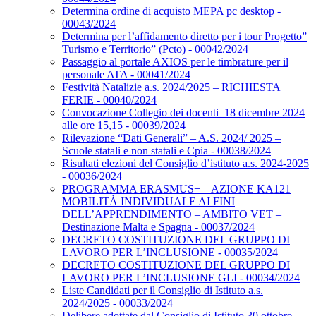
Determina ordine di acquisto MEPA pc desktop -
00043/2024
Determina per l’affidamento diretto per i tour Progetto”
Turismo e Territorio” (Pcto) - 00042/2024
Passaggio al portale AXIOS per le timbrature per il
personale ATA - 00041/2024
Festività Natalizie a.s. 2024/2025 – RICHIESTA
FERIE - 00040/2024
Convocazione Collegio dei docenti–18 dicembre 2024
alle ore 15,15 - 00039/2024
Rilevazione “Dati Generali” – A.S. 2024/ 2025 –
Scuole statali e non statali e Cpia - 00038/2024
Risultati elezioni del Consiglio d’istituto a.s. 2024-2025
- 00036/2024
PROGRAMMA ERASMUS+ – AZIONE KA121
MOBILITÀ INDIVIDUALE AI FINI
DELL’APPRENDIMENTO – AMBITO VET –
Destinazione Malta e Spagna - 00037/2024
DECRETO COSTITUZIONE DEL GRUPPO DI
LAVORO PER L’INCLUSIONE - 00035/2024
DECRETO COSTITUZIONE DEL GRUPPO DI
LAVORO PER L’INCLUSIONE GLI - 00034/2024
Liste Candidati per il Consiglio di Istituto a.s.
2024/2025 - 00033/2024
Delibere adottate dal Consiglio di Istituto 30 ottobre