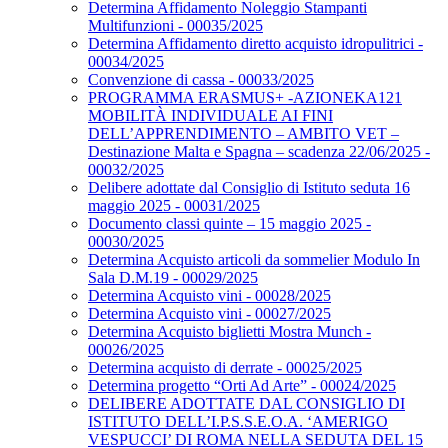
Determina Affidamento Noleggio Stampanti
Multifunzioni - 00035/2025
Determina Affidamento diretto acquisto idropulitrici -
00034/2025
Convenzione di cassa - 00033/2025
PROGRAMMA ERASMUS+ -AZIONEKA121
MOBILITÀ INDIVIDUALE AI FINI
DELL’APPRENDIMENTO – AMBITO VET –
Destinazione Malta e Spagna – scadenza 22/06/2025 -
00032/2025
Delibere adottate dal Consiglio di Istituto seduta 16
maggio 2025 - 00031/2025
Documento classi quinte – 15 maggio 2025 -
00030/2025
Determina Acquisto articoli da sommelier Modulo In
Sala D.M.19 - 00029/2025
Determina Acquisto vini - 00028/2025
Determina Acquisto vini - 00027/2025
Determina Acquisto biglietti Mostra Munch -
00026/2025
Determina acquisto di derrate - 00025/2025
Determina progetto “Orti Ad Arte” - 00024/2025
DELIBERE ADOTTATE DAL CONSIGLIO DI
ISTITUTO DELL’I.P.S.S.E.O.A. ‘AMERIGO
VESPUCCI’ DI ROMA NELLA SEDUTA DEL 15