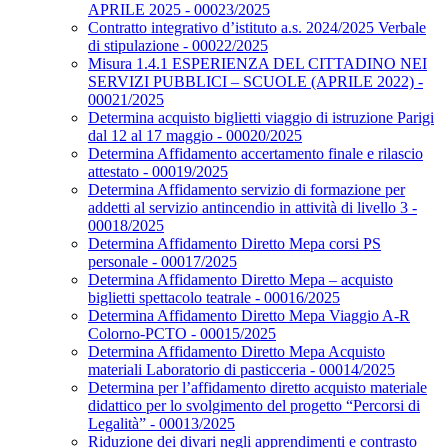
APRILE 2025 - 00023/2025
Contratto integrativo d’istituto a.s. 2024/2025 Verbale
di stipulazione - 00022/2025
Misura 1.4.1 ESPERIENZA DEL CITTADINO NEI
SERVIZI PUBBLICI – SCUOLE (APRILE 2022) -
00021/2025
Determina acquisto biglietti viaggio di istruzione Parigi
dal 12 al 17 maggio - 00020/2025
Determina Affidamento accertamento finale e rilascio
attestato - 00019/2025
Determina Affidamento servizio di formazione per
addetti al servizio antincendio in attività di livello 3 -
00018/2025
Determina Affidamento Diretto Mepa corsi PS
personale - 00017/2025
Determina Affidamento Diretto Mepa – acquisto
biglietti spettacolo teatrale - 00016/2025
Determina Affidamento Diretto Mepa Viaggio A-R
Colorno-PCTO - 00015/2025
Determina Affidamento Diretto Mepa Acquisto
materiali Laboratorio di pasticceria - 00014/2025
Determina per l’affidamento diretto acquisto materiale
didattico per lo svolgimento del progetto “Percorsi di
Legalità” - 00013/2025
Riduzione dei divari negli apprendimenti e contrasto