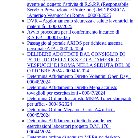
avente ad oggetto l’attività di R.S.P.P. (Responsabile
Servizio Prevenzione e Protezione) dell’IPSSEOA
‘Amerigo Vespucci’ di Roma - 00003/2025
DVR – Aggiornamento sicurezza e salute lavoratrici in
maternità - 00002/2025
Avvio procedura per il conferimento incarico di
R.S.P.P. - 00001/2025
Passaggio al portale AXIOS per richiesta assenza
personale ATA - 00050/2024
DELIBERE ADOTTATE DAL CONSIGLIO DI
ISTITUTO DELL’I.P.S.S.E.O.A. ‘AMERIGO
VESPUCCI’ DI ROMA NELLA SEDUTA DEL 30
OTTOBRE 2024 - 00049/2024
Determina Affidamento Diretto Volantini Open Day -
00048/2024
Determina Affidamento Diretto Mepa acquisto
tovaglioli per esercitazioni - 00047/2024
Determina Ordine di acquisto MEPA Toner stampanti
per uffici - 00046/2024
Determina Ordine Mepa per Carta A4 uffici -
00045/2024
Determina Affidamento diretto bevande per
esercitazioni laboratori progetto D.M. 170 -
00044/2024
Determina ordine di acquisto MEPA pc desktop -