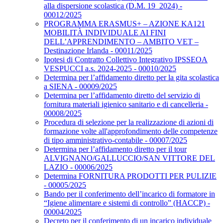
alla dispersione scolastica (D.M. 19_2024) -
00012/2025
PROGRAMMA ERASMUS+ – AZIONE KA121
MOBILITÀ INDIVIDUALE AI FINI
DELL’APPRENDIMENTO – AMBITO VET –
Destinazione Irlanda - 00011/2025
Ipotesi di Contratto Collettivo Integrativo IPSSEOA
VESPUCCI a.s. 2024-2025 - 00010/2025
Determina per l’affidamento diretto per la gita scolastica
a SIENA - 00009/2025
Determina per l’affidamento diretto del servizio di
fornitura materiali igienico sanitario e di cancelleria -
00008/2025
Procedura di selezione per la realizzazione di azioni di
formazione volte all'approfondimento delle competenze
di tipo amministrativo-contabile - 00007/2025
Determina per l’affidamento diretto per il tour
ALVIGNANO/GALLUCCIO/SAN VITTORE DEL
LAZIO - 00006/2025
Determina FORNITURA PRODOTTI PER PULIZIE
- 00005/2025
Bando per il conferimento dell’incarico di formatore in
“Igiene alimentare e sistemi di controllo” (HACCP) -
00004/2025
Decreto per il conferimento di un incarico individuale