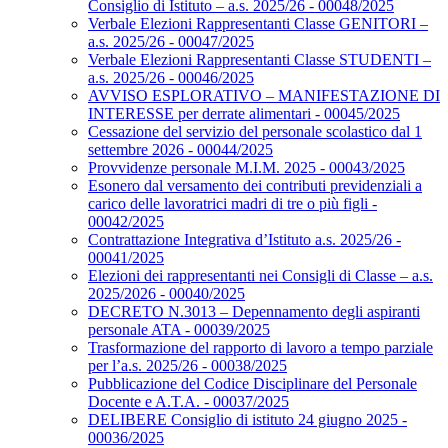
Consiglio di Istituto – a.s. 2025/26 - 00048/2025
Verbale Elezioni Rappresentanti Classe GENITORI –
a.s. 2025/26 - 00047/2025
Verbale Elezioni Rappresentanti Classe STUDENTI –
a.s. 2025/26 - 00046/2025
AVVISO ESPLORATIVO – MANIFESTAZIONE DI
INTERESSE per derrate alimentari - 00045/2025
Cessazione del servizio del personale scolastico dal 1
settembre 2026 - 00044/2025
Provvidenze personale M.I.M. 2025 - 00043/2025
Esonero dal versamento dei contributi previdenziali a
carico delle lavoratrici madri di tre o più figli -
00042/2025
Contrattazione Integrativa d’Istituto a.s. 2025/26 -
00041/2025
Elezioni dei rappresentanti nei Consigli di Classe – a.s.
2025/2026 - 00040/2025
DECRETO N.3013 – Depennamento degli aspiranti
personale ATA - 00039/2025
Trasformazione del rapporto di lavoro a tempo parziale
per l’a.s. 2025/26 - 00038/2025
Pubblicazione del Codice Disciplinare del Personale
Docente e A.T.A. - 00037/2025
DELIBERE Consiglio di istituto 24 giugno 2025 -
00036/2025