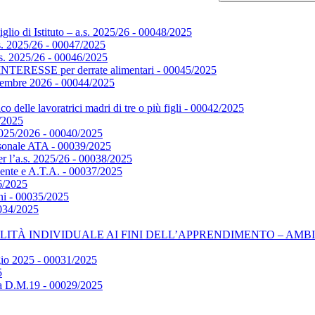
glio di Istituto – a.s. 2025/26 - 00048/2025
s. 2025/26 - 00047/2025
s. 2025/26 - 00046/2025
SSE per derrate alimentari - 00045/2025
ettembre 2026 - 00044/2025
o delle lavoratrici madri di tre o più figli - 00042/2025
1/2025
. 2025/2026 - 00040/2025
onale ATA - 00039/2025
er l’a.s. 2025/26 - 00038/2025
cente e A.T.A. - 00037/2025
6/2025
ni - 00035/2025
0034/2025
NDIVIDUALE AI FINI DELL’APPRENDIMENTO – AMBITO VET – D
ggio 2025 - 00031/2025
5
la D.M.19 - 00029/2025