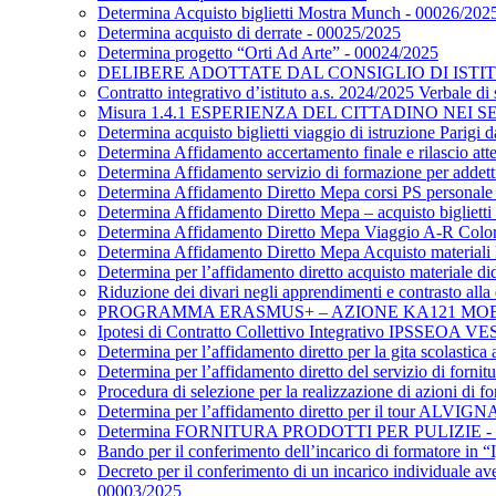
Determina Acquisto biglietti Mostra Munch - 00026/202
Determina acquisto di derrate - 00025/2025
Determina progetto “Orti Ad Arte” - 00024/2025
DELIBERE ADOTTATE DAL CONSIGLIO DI ISTITUT
Contratto integrativo d’istituto a.s. 2024/2025 Verbale d
Misura 1.4.1 ESPERIENZA DEL CITTADINO NEI SE
Determina acquisto biglietti viaggio di istruzione Parigi
Determina Affidamento accertamento finale e rilascio att
Determina Affidamento servizio di formazione per addetti a
Determina Affidamento Diretto Mepa corsi PS personale
Determina Affidamento Diretto Mepa – acquisto biglietti 
Determina Affidamento Diretto Mepa Viaggio A-R Col
Determina Affidamento Diretto Mepa Acquisto materiali L
Determina per l’affidamento diretto acquisto materiale di
Riduzione dei divari negli apprendimenti e contrasto all
PROGRAMMA ERASMUS+ – AZIONE KA121 MOBILITÀ
Ipotesi di Contratto Collettivo Integrativo IPSSEOA 
Determina per l’affidamento diretto per la gita scolasti
Determina per l’affidamento diretto del servizio di fornitu
Procedura di selezione per la realizzazione di azioni di
Determina per l’affidamento diretto per il tour
Determina FORNITURA PRODOTTI PER PULIZIE - 
Bando per il conferimento dell’incarico di formatore in 
Decreto per il conferimento di un incarico individuale a
00003/2025