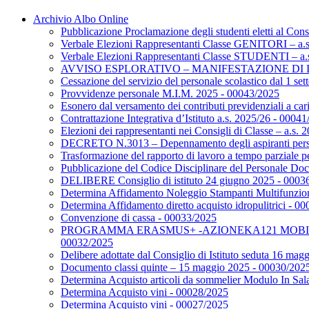
Archivio Albo Online
Pubblicazione Proclamazione degli studenti eletti al Consi
Verbale Elezioni Rappresentanti Classe GENITORI – a.
Verbale Elezioni Rappresentanti Classe STUDENTI – a.
AVVISO ESPLORATIVO – MANIFESTAZIONE DI INTERE
Cessazione del servizio del personale scolastico dal 1 s
Provvidenze personale M.I.M. 2025 - 00043/2025
Esonero dal versamento dei contributi previdenziali a caric
Contrattazione Integrativa d’Istituto a.s. 2025/26 - 0004
Elezioni dei rappresentanti nei Consigli di Classe – a.s
DECRETO N.3013 – Depennamento degli aspiranti pers
Trasformazione del rapporto di lavoro a tempo parziale p
Pubblicazione del Codice Disciplinare del Personale Do
DELIBERE Consiglio di istituto 24 giugno 2025 - 0003
Determina Affidamento Noleggio Stampanti Multifunzio
Determina Affidamento diretto acquisto idropulitrici - 0
Convenzione di cassa - 00033/2025
PROGRAMMA ERASMUS+ -AZIONEKA121 MOBILITÀ I
00032/2025
Delibere adottate dal Consiglio di Istituto seduta 16 ma
Documento classi quinte – 15 maggio 2025 - 00030/202
Determina Acquisto articoli da sommelier Modulo In Sa
Determina Acquisto vini - 00028/2025
Determina Acquisto vini - 00027/2025