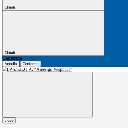
Chiudi
Chiudi
Conferma
Annulla
Conferma
close