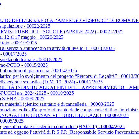
5
O DELL’I.P.S.S.E.O.A. ‘AMERIGO VESPUCCI’ DI ROMA NELL
i stipulazione - 00022/2025
RVIZI PUBBLICI – SCUOLE (APRILE 2022) - 00021/2025
 dal 12 al 17 maggio - 00020/2025
estato - 00019/2025
l servizio antincendio in attività di livello 3 - 00018/2025
 - 00017/2025
spettacolo teatrale - 00016/2025
orno-PCTO - 00015/2025
aboratorio di pasticceria - 00014/2025
dattico per lo svolgimento del progetto “Percorsi di Legalità” - 00013/2
a dispersione scolastica (D.M. 19_2024) - 00012/2025
 INDIVIDUALE AI FINI DELL’APPRENDIMENTO – AMBITO VET
VESPUCCI a.s. 2024-2025 - 00010/2025
ca a SIENA - 00009/2025
ra materiali igienico sanitario e di cancelleria - 00008/2025
 formazione volte all'approfondimento delle competenze di tipo amminist
 ALVIGNANO/GALLUCCIO/SAN VITTORE DEL LAZIO - 00006/2025
00005/2025
“Igiene alimentare e sistemi di controllo” (HACCP) - 00004/2025
vente ad oggetto l’attività di R.S.P.P. (Responsabile Servizio Prevenz