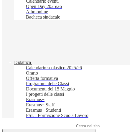
Calendario eventi
Open Day 2025/26
Albo online
Bacheca sindacale
Didattica
Calendario scolastico 2025/26
Orario
Offerta formativa
Programmi delle Classi
Documenti del 15 Maggio
I progetti delle classi
Erasmus+
Erasmus+ Staff
Erasmus+ Studenti
FSL - Formazione Scuola Lavoro
Campo di ricerca per le pagine del sito