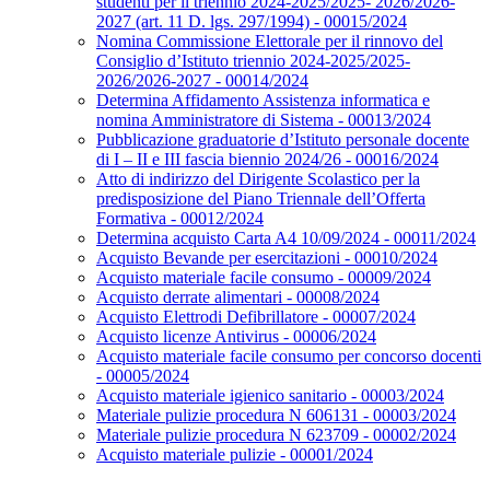
studenti per il triennio 2024-2025/2025- 2026/2026-
2027 (art. 11 D. lgs. 297/1994) - 00015/2024
Nomina Commissione Elettorale per il rinnovo del
Consiglio d’Istituto triennio 2024-2025/2025-
2026/2026-2027 - 00014/2024
Determina Affidamento Assistenza informatica e
nomina Amministratore di Sistema - 00013/2024
Pubblicazione graduatorie d’Istituto personale docente
di I – II e III fascia biennio 2024/26 - 00016/2024
Atto di indirizzo del Dirigente Scolastico per la
predisposizione del Piano Triennale dell’Offerta
Formativa - 00012/2024
Determina acquisto Carta A4 10/09/2024 - 00011/2024
Acquisto Bevande per esercitazioni - 00010/2024
Acquisto materiale facile consumo - 00009/2024
Acquisto derrate alimentari - 00008/2024
Acquisto Elettrodi Defibrillatore - 00007/2024
Acquisto licenze Antivirus - 00006/2024
Acquisto materiale facile consumo per concorso docenti
- 00005/2024
Acquisto materiale igienico sanitario - 00003/2024
Materiale pulizie procedura N 606131 - 00003/2024
Materiale pulizie procedura N 623709 - 00002/2024
Acquisto materiale pulizie - 00001/2024