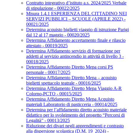
Contratto integrativo d’istituto a.s. 2024/2025 Verbale
di stipulazione - 00022/2025
Misura 1.4.1 ESPERIENZA DEL CITTADINO NEI
SERVIZI PUBBLICI – SCUOLE (APRILE 2022) -
00021/2025
Determina acquisto biglietti viaggio di istruzione Parigi
dal 12 al 17 maggio - 00020/2025
Determina Affidamento accertamento finale e rilascio
attestato - 00019/2025
Determina Affidamento servizio di formazione per
addetti al servizio antincendio in attività di livello 3 -
00018/2025
Determina Affidamento Diretto Mepa corsi PS
personale - 00017/2025
Determina Affidamento Diretto Mepa – acquisto
biglietti spettacolo teatrale - 00016/2025
Determina Affidamento Diretto Mepa Viaggio A-R
Colorno-PCTO - 00015/2025
Determina Affidamento Diretto Mepa Acquisto
materiali Laboratorio di pasticceria - 00014/2025
Determina per l’affidamento diretto acquisto materiale
didattico per lo svolgimento del progetto “Percorsi di
Legalità” - 00013/2025
Riduzione dei divari negli apprendimenti e contrasto
alla dispersione scolastica (D.M. 19_2024) -