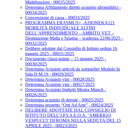
Multifunzioni - 00035/2025
Determina Affidamento diretto acquisto idropulitrici -
00034/2025
Convenzione di cassa - 00033/2025
PROGRAMMA ERASMUS+ -AZIONEKA121
MOBILITÀ INDIVIDUALE AI FINI
DELL’APPRENDIMENTO – AMBITO VET –
Destinazione Malta e Spagna – scadenza 22/06/2025 -
00032/2025
Delibere adottate dal Consiglio di Istituto seduta 16
maggio 2025 - 00031/2025
Documento classi quinte – 15 maggio 2025 -
00030/2025
Determina Acquisto articoli da sommelier Modulo In
Sala D.M.19 - 00029/2025
Determina Acquisto vini - 00028/2025
Determina Acquisto vini - 00027/2025
Determina Acquisto biglietti Mostra Munch -
00026/2025
Determina acquisto di derrate - 00025/2025
Determina progetto “Orti Ad Arte” - 00024/2025
DELIBERE ADOTTATE DAL CONSIGLIO DI
ISTITUTO DELL’I.P.S.S.E.O.A. ‘AMERIGO
VESPUCCI’ DI ROMA NELLA SEDUTA DEL 15
APRILE 2025 - 00023/2025