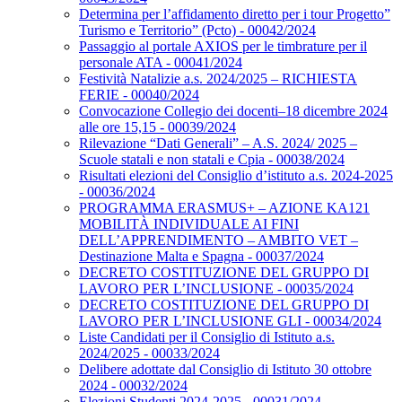
Determina per l’affidamento diretto per i tour Progetto”
Turismo e Territorio” (Pcto) - 00042/2024
Passaggio al portale AXIOS per le timbrature per il
personale ATA - 00041/2024
Festività Natalizie a.s. 2024/2025 – RICHIESTA
FERIE - 00040/2024
Convocazione Collegio dei docenti–18 dicembre 2024
alle ore 15,15 - 00039/2024
Rilevazione “Dati Generali” – A.S. 2024/ 2025 –
Scuole statali e non statali e Cpia - 00038/2024
Risultati elezioni del Consiglio d’istituto a.s. 2024-2025
- 00036/2024
PROGRAMMA ERASMUS+ – AZIONE KA121
MOBILITÀ INDIVIDUALE AI FINI
DELL’APPRENDIMENTO – AMBITO VET –
Destinazione Malta e Spagna - 00037/2024
DECRETO COSTITUZIONE DEL GRUPPO DI
LAVORO PER L’INCLUSIONE - 00035/2024
DECRETO COSTITUZIONE DEL GRUPPO DI
LAVORO PER L’INCLUSIONE GLI - 00034/2024
Liste Candidati per il Consiglio di Istituto a.s.
2024/2025 - 00033/2024
Delibere adottate dal Consiglio di Istituto 30 ottobre
2024 - 00032/2024
Elezioni Studenti 2024-2025 - 00031/2024