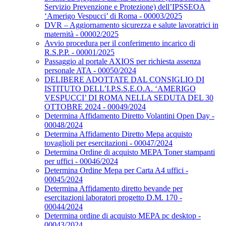
Servizio Prevenzione e Protezione) dell’IPSSEOA
‘Amerigo Vespucci’ di Roma - 00003/2025
DVR – Aggiornamento sicurezza e salute lavoratrici in
maternità - 00002/2025
Avvio procedura per il conferimento incarico di
R.S.P.P. - 00001/2025
Passaggio al portale AXIOS per richiesta assenza
personale ATA - 00050/2024
DELIBERE ADOTTATE DAL CONSIGLIO DI
ISTITUTO DELL’I.P.S.S.E.O.A. ‘AMERIGO
VESPUCCI’ DI ROMA NELLA SEDUTA DEL 30
OTTOBRE 2024 - 00049/2024
Determina Affidamento Diretto Volantini Open Day -
00048/2024
Determina Affidamento Diretto Mepa acquisto
tovaglioli per esercitazioni - 00047/2024
Determina Ordine di acquisto MEPA Toner stampanti
per uffici - 00046/2024
Determina Ordine Mepa per Carta A4 uffici -
00045/2024
Determina Affidamento diretto bevande per
esercitazioni laboratori progetto D.M. 170 -
00044/2024
Determina ordine di acquisto MEPA pc desktop -
00043/2024