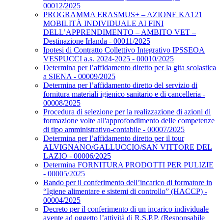
00012/2025
PROGRAMMA ERASMUS+ – AZIONE KA121
MOBILITÀ INDIVIDUALE AI FINI
DELL’APPRENDIMENTO – AMBITO VET –
Destinazione Irlanda - 00011/2025
Ipotesi di Contratto Collettivo Integrativo IPSSEOA
VESPUCCI a.s. 2024-2025 - 00010/2025
Determina per l’affidamento diretto per la gita scolastica
a SIENA - 00009/2025
Determina per l’affidamento diretto del servizio di
fornitura materiali igienico sanitario e di cancelleria -
00008/2025
Procedura di selezione per la realizzazione di azioni di
formazione volte all'approfondimento delle competenze
di tipo amministrativo-contabile - 00007/2025
Determina per l’affidamento diretto per il tour
ALVIGNANO/GALLUCCIO/SAN VITTORE DEL
LAZIO - 00006/2025
Determina FORNITURA PRODOTTI PER PULIZIE
- 00005/2025
Bando per il conferimento dell’incarico di formatore in
“Igiene alimentare e sistemi di controllo” (HACCP) -
00004/2025
Decreto per il conferimento di un incarico individuale
avente ad oggetto l’attività di R.S.P.P. (Responsabile