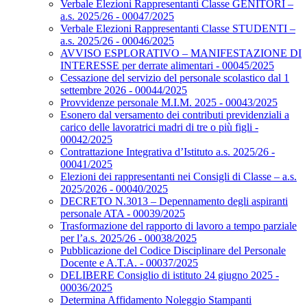
Verbale Elezioni Rappresentanti Classe GENITORI –
a.s. 2025/26 - 00047/2025
Verbale Elezioni Rappresentanti Classe STUDENTI –
a.s. 2025/26 - 00046/2025
AVVISO ESPLORATIVO – MANIFESTAZIONE DI
INTERESSE per derrate alimentari - 00045/2025
Cessazione del servizio del personale scolastico dal 1
settembre 2026 - 00044/2025
Provvidenze personale M.I.M. 2025 - 00043/2025
Esonero dal versamento dei contributi previdenziali a
carico delle lavoratrici madri di tre o più figli -
00042/2025
Contrattazione Integrativa d’Istituto a.s. 2025/26 -
00041/2025
Elezioni dei rappresentanti nei Consigli di Classe – a.s.
2025/2026 - 00040/2025
DECRETO N.3013 – Depennamento degli aspiranti
personale ATA - 00039/2025
Trasformazione del rapporto di lavoro a tempo parziale
per l’a.s. 2025/26 - 00038/2025
Pubblicazione del Codice Disciplinare del Personale
Docente e A.T.A. - 00037/2025
DELIBERE Consiglio di istituto 24 giugno 2025 -
00036/2025
Determina Affidamento Noleggio Stampanti