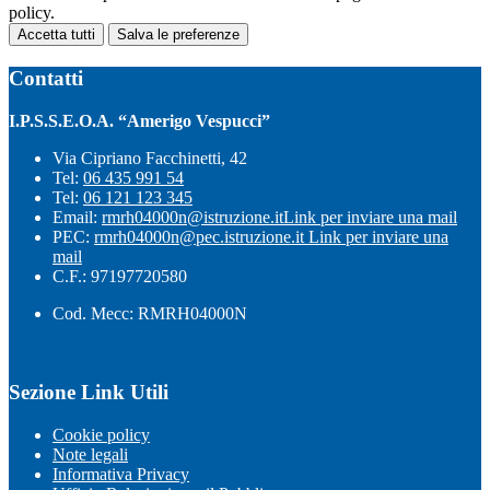
policy.
Accetta tutti
Salva le preferenze
Contatti
I.P.S.S.E.O.A. “Amerigo Vespucci”
Via Cipriano Facchinetti, 42
Tel:
06 435 991 54
Tel:
06 121 123 345
Email:
rmrh04000n@istruzione.it
Link per inviare una mail
PEC:
rmrh04000n@pec.istruzione.it
Link per inviare una
mail
C.F.: 97197720580
Cod. Mecc: RMRH04000N
Sezione Link Utili
Cookie policy
Note legali
Informativa Privacy