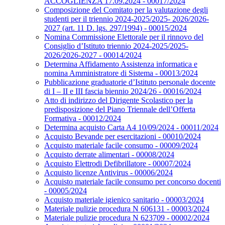
ACCOGLIENZA 17.09.2024 - 00017/2024
Composizione del Comitato per la valutazione degli
studenti per il triennio 2024-2025/2025- 2026/2026-
2027 (art. 11 D. lgs. 297/1994) - 00015/2024
Nomina Commissione Elettorale per il rinnovo del
Consiglio d’Istituto triennio 2024-2025/2025-
2026/2026-2027 - 00014/2024
Determina Affidamento Assistenza informatica e
nomina Amministratore di Sistema - 00013/2024
Pubblicazione graduatorie d’Istituto personale docente
di I – II e III fascia biennio 2024/26 - 00016/2024
Atto di indirizzo del Dirigente Scolastico per la
predisposizione del Piano Triennale dell’Offerta
Formativa - 00012/2024
Determina acquisto Carta A4 10/09/2024 - 00011/2024
Acquisto Bevande per esercitazioni - 00010/2024
Acquisto materiale facile consumo - 00009/2024
Acquisto derrate alimentari - 00008/2024
Acquisto Elettrodi Defibrillatore - 00007/2024
Acquisto licenze Antivirus - 00006/2024
Acquisto materiale facile consumo per concorso docenti
- 00005/2024
Acquisto materiale igienico sanitario - 00003/2024
Materiale pulizie procedura N 606131 - 00003/2024
Materiale pulizie procedura N 623709 - 00002/2024