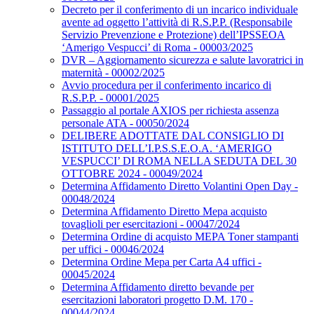
Decreto per il conferimento di un incarico individuale
avente ad oggetto l’attività di R.S.P.P. (Responsabile
Servizio Prevenzione e Protezione) dell’IPSSEOA
‘Amerigo Vespucci’ di Roma - 00003/2025
DVR – Aggiornamento sicurezza e salute lavoratrici in
maternità - 00002/2025
Avvio procedura per il conferimento incarico di
R.S.P.P. - 00001/2025
Passaggio al portale AXIOS per richiesta assenza
personale ATA - 00050/2024
DELIBERE ADOTTATE DAL CONSIGLIO DI
ISTITUTO DELL’I.P.S.S.E.O.A. ‘AMERIGO
VESPUCCI’ DI ROMA NELLA SEDUTA DEL 30
OTTOBRE 2024 - 00049/2024
Determina Affidamento Diretto Volantini Open Day -
00048/2024
Determina Affidamento Diretto Mepa acquisto
tovaglioli per esercitazioni - 00047/2024
Determina Ordine di acquisto MEPA Toner stampanti
per uffici - 00046/2024
Determina Ordine Mepa per Carta A4 uffici -
00045/2024
Determina Affidamento diretto bevande per
esercitazioni laboratori progetto D.M. 170 -
00044/2024