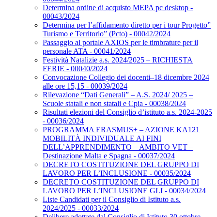
Determina ordine di acquisto MEPA pc desktop -
00043/2024
Determina per l’affidamento diretto per i tour Progetto”
Turismo e Territorio” (Pcto) - 00042/2024
Passaggio al portale AXIOS per le timbrature per il
personale ATA - 00041/2024
Festività Natalizie a.s. 2024/2025 – RICHIESTA
FERIE - 00040/2024
Convocazione Collegio dei docenti–18 dicembre 2024
alle ore 15,15 - 00039/2024
Rilevazione “Dati Generali” – A.S. 2024/ 2025 –
Scuole statali e non statali e Cpia - 00038/2024
Risultati elezioni del Consiglio d’istituto a.s. 2024-2025
- 00036/2024
PROGRAMMA ERASMUS+ – AZIONE KA121
MOBILITÀ INDIVIDUALE AI FINI
DELL’APPRENDIMENTO – AMBITO VET –
Destinazione Malta e Spagna - 00037/2024
DECRETO COSTITUZIONE DEL GRUPPO DI
LAVORO PER L’INCLUSIONE - 00035/2024
DECRETO COSTITUZIONE DEL GRUPPO DI
LAVORO PER L’INCLUSIONE GLI - 00034/2024
Liste Candidati per il Consiglio di Istituto a.s.
2024/2025 - 00033/2024
Delibere adottate dal Consiglio di Istituto 30 ottobre