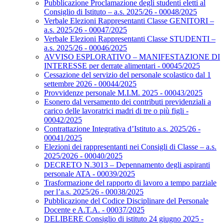
Pubblicazione Proclamazione degli studenti eletti al
Consiglio di Istituto – a.s. 2025/26 - 00048/2025
Verbale Elezioni Rappresentanti Classe GENITORI –
a.s. 2025/26 - 00047/2025
Verbale Elezioni Rappresentanti Classe STUDENTI –
a.s. 2025/26 - 00046/2025
AVVISO ESPLORATIVO – MANIFESTAZIONE DI
INTERESSE per derrate alimentari - 00045/2025
Cessazione del servizio del personale scolastico dal 1
settembre 2026 - 00044/2025
Provvidenze personale M.I.M. 2025 - 00043/2025
Esonero dal versamento dei contributi previdenziali a
carico delle lavoratrici madri di tre o più figli -
00042/2025
Contrattazione Integrativa d’Istituto a.s. 2025/26 -
00041/2025
Elezioni dei rappresentanti nei Consigli di Classe – a.s.
2025/2026 - 00040/2025
DECRETO N.3013 – Depennamento degli aspiranti
personale ATA - 00039/2025
Trasformazione del rapporto di lavoro a tempo parziale
per l’a.s. 2025/26 - 00038/2025
Pubblicazione del Codice Disciplinare del Personale
Docente e A.T.A. - 00037/2025
DELIBERE Consiglio di istituto 24 giugno 2025 -