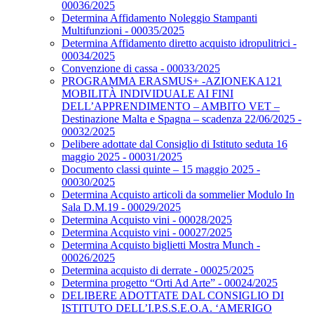
00036/2025
Determina Affidamento Noleggio Stampanti
Multifunzioni - 00035/2025
Determina Affidamento diretto acquisto idropulitrici -
00034/2025
Convenzione di cassa - 00033/2025
PROGRAMMA ERASMUS+ -AZIONEKA121
MOBILITÀ INDIVIDUALE AI FINI
DELL’APPRENDIMENTO – AMBITO VET –
Destinazione Malta e Spagna – scadenza 22/06/2025 -
00032/2025
Delibere adottate dal Consiglio di Istituto seduta 16
maggio 2025 - 00031/2025
Documento classi quinte – 15 maggio 2025 -
00030/2025
Determina Acquisto articoli da sommelier Modulo In
Sala D.M.19 - 00029/2025
Determina Acquisto vini - 00028/2025
Determina Acquisto vini - 00027/2025
Determina Acquisto biglietti Mostra Munch -
00026/2025
Determina acquisto di derrate - 00025/2025
Determina progetto “Orti Ad Arte” - 00024/2025
DELIBERE ADOTTATE DAL CONSIGLIO DI
ISTITUTO DELL’I.P.S.S.E.O.A. ‘AMERIGO