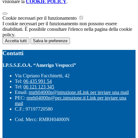
visionare la
COOKIE POLICY
.
Cookie necessari per il funzionamento
I cookie necessari per il funzionamento non possono essere
disabilitati. È possibile consultare l'elenco nella pagina della cookie
policy.
Accetta tutti
Salva le preferenze
Contatti
I.P.S.S.E.O.A. “Amerigo Vespucci”
Via Cipriano Facchinetti, 42
Tel:
06 435 991 54
Tel:
06 121 123 345
Email:
rmrh04000n@istruzione.it
Link per inviare una mail
PEC:
rmrh04000n@pec.istruzione.it
Link per inviare una
mail
C.F.: 97197720580
Cod. Mecc: RMRH04000N