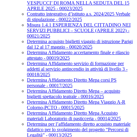
VESPUCCI’ DI ROMA NELLA SEDUTA DEL 15
APRILE 2025 - 00023/2025
Contratto integrativo d’istituto a.s. 2024/2025 Verbale
di stipulazione - 00022/2025
Misura 1.4.1 ESPERIENZA DEL CITTADINO NEI
SERVIZI PUBBLICI – SCUOLE (APRILE 2022) -
00021/2025
Determina acquisto biglietti viaggio di istruzione Parigi
dal 12 al 17 maggio - 00020/2025
Determina Affidamento accertamento finale e rilascio
attestato - 00019/2025
Determina Affidamento servizio di formazione per
addetti al servizio antincendio in attività di livello 3 -
00018/2025
Determina Affidamento Diretto Mepa corsi PS
personale - 00017/2025
Determina Affidamento Diretto Mepa – acquisto
biglietti spettacolo teatrale - 00016/2025
Determina Affidamento Diretto Mepa Viaggio A-R
Colorno-PCTO - 00015/2025
Determina Affidamento Diretto Mepa Acquisto
materiali Laboratorio di pasticceria - 00014/2025
Determina per l’affidamento diretto acquisto materiale
didattico per lo svolgimento del progetto “Percorsi di
Legalità” - 00013/2025