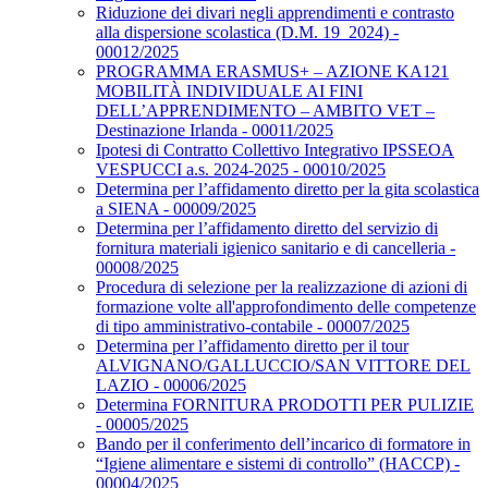
Riduzione dei divari negli apprendimenti e contrasto
alla dispersione scolastica (D.M. 19_2024) -
00012/2025
PROGRAMMA ERASMUS+ – AZIONE KA121
MOBILITÀ INDIVIDUALE AI FINI
DELL’APPRENDIMENTO – AMBITO VET –
Destinazione Irlanda - 00011/2025
Ipotesi di Contratto Collettivo Integrativo IPSSEOA
VESPUCCI a.s. 2024-2025 - 00010/2025
Determina per l’affidamento diretto per la gita scolastica
a SIENA - 00009/2025
Determina per l’affidamento diretto del servizio di
fornitura materiali igienico sanitario e di cancelleria -
00008/2025
Procedura di selezione per la realizzazione di azioni di
formazione volte all'approfondimento delle competenze
di tipo amministrativo-contabile - 00007/2025
Determina per l’affidamento diretto per il tour
ALVIGNANO/GALLUCCIO/SAN VITTORE DEL
LAZIO - 00006/2025
Determina FORNITURA PRODOTTI PER PULIZIE
- 00005/2025
Bando per il conferimento dell’incarico di formatore in
“Igiene alimentare e sistemi di controllo” (HACCP) -
00004/2025