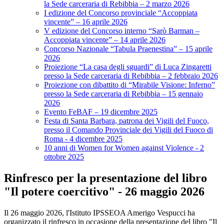
la Sede carceraria di Rebibbia – 2 marzo 2026
I edizione del Concorso provinciale “Accoppiata
vincente” – 16 aprile 2026
V edizione del Concorso interno “Sarò Barman –
Accoppiata vincente” – 14 aprile 2026
Concorso Nazionale “Tabula Praenestina” – 15 aprile
2026
Proiezione “La casa degli sguardi” di Luca Zingaretti
presso la Sede carceraria di Rebibbia – 2 febbraio 2026
Proiezione con dibattito di “Mirabile Visione: Inferno”
presso la Sede carceraria di Rebibbia – 15 gennaio
2026
Evento FeBAF – 19 dicembre 2025
Festa di Santa Barbara, patrona dei Vigili del Fuoco,
presso il Comando Provinciale dei Vigili del Fuoco di
Roma - 4 dicembre 2025
10 anni di Women for Women against Violence - 2
ottobre 2025
Rinfresco per la presentazione del libro
"Il potere coercitivo" - 26 maggio 2026
Il 26 maggio 2026, l'Istituto IPSSEOA Amerigo Vespucci ha
organizzato il rinfresco in occasione della presentazione del libro "Il