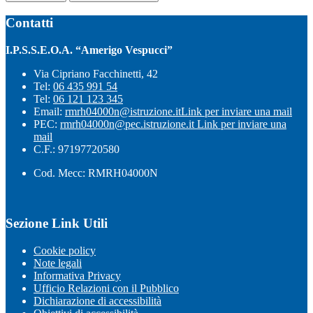
Contatti
I.P.S.S.E.O.A. “Amerigo Vespucci”
Via Cipriano Facchinetti, 42
Tel:
06 435 991 54
Tel:
06 121 123 345
Email:
rmrh04000n@istruzione.it
Link per inviare una mail
PEC:
rmrh04000n@pec.istruzione.it
Link per inviare una
mail
C.F.: 97197720580
Cod. Mecc: RMRH04000N
Sezione Link Utili
Cookie policy
Note legali
Informativa Privacy
Ufficio Relazioni con il Pubblico
Dichiarazione di accessibilità