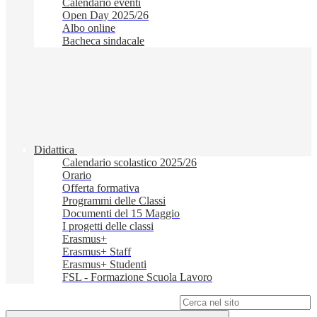
Calendario eventi
Open Day 2025/26
Albo online
Bacheca sindacale
Didattica
Calendario scolastico 2025/26
Orario
Offerta formativa
Programmi delle Classi
Documenti del 15 Maggio
I progetti delle classi
Erasmus+
Erasmus+ Staff
Erasmus+ Studenti
FSL - Formazione Scuola Lavoro
Campo di ricerca per le pagine del sito