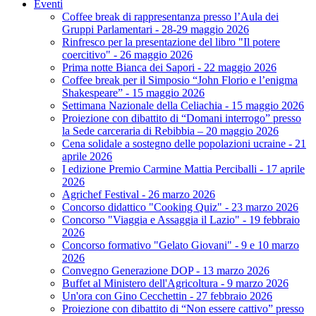
Eventi
Coffee break di rappresentanza presso l’Aula dei
Gruppi Parlamentari - 28-29 maggio 2026
Rinfresco per la presentazione del libro "Il potere
coercitivo" - 26 maggio 2026
Prima notte Bianca dei Sapori - 22 maggio 2026
Coffee break per il Simposio “John Florio e l’enigma
Shakespeare” - 15 maggio 2026
Settimana Nazionale della Celiachia - 15 maggio 2026
Proiezione con dibattito di “Domani interrogo” presso
la Sede carceraria di Rebibbia – 20 maggio 2026
Cena solidale a sostegno delle popolazioni ucraine - 21
aprile 2026
I edizione Premio Carmine Mattia Perciballi - 17 aprile
2026
Agrichef Festival - 26 marzo 2026
Concorso didattico "Cooking Quiz" - 23 marzo 2026
Concorso "Viaggia e Assaggia il Lazio" - 19 febbraio
2026
Concorso formativo "Gelato Giovani" - 9 e 10 marzo
2026
Convegno Generazione DOP - 13 marzo 2026
Buffet al Ministero dell'Agricoltura - 9 marzo 2026
Un'ora con Gino Cecchettin - 27 febbraio 2026
Proiezione con dibattito di “Non essere cattivo” presso