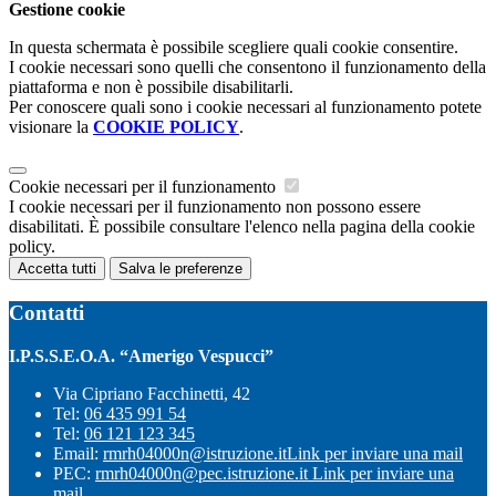
Gestione cookie
In questa schermata è possibile scegliere quali cookie consentire.
I cookie necessari sono quelli che consentono il funzionamento della
piattaforma e non è possibile disabilitarli.
Per conoscere quali sono i cookie necessari al funzionamento potete
visionare la
COOKIE POLICY
.
Cookie necessari per il funzionamento
I cookie necessari per il funzionamento non possono essere
disabilitati. È possibile consultare l'elenco nella pagina della cookie
policy.
Accetta tutti
Salva le preferenze
Contatti
I.P.S.S.E.O.A. “Amerigo Vespucci”
Via Cipriano Facchinetti, 42
Tel:
06 435 991 54
Tel:
06 121 123 345
Email:
rmrh04000n@istruzione.it
Link per inviare una mail
PEC:
rmrh04000n@pec.istruzione.it
Link per inviare una
mail