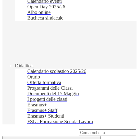
Calendario eventi
Open Day 2025/26
Albo online
Bacheca sindacale
Didattica
Calendario scolastico 2025/26
Orario
Offerta formativa
Programmi delle Classi
Documenti del 15 Maggio
I progetti delle classi
Erasmus+
Erasmus+ Staff
Erasmus+ Studenti
FSL - Formazione Scuola Lavoro
Campo di ricerca per le pagine del sito