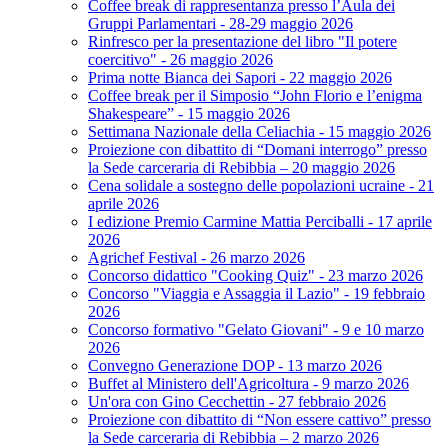
Coffee break di rappresentanza presso l’Aula dei
Gruppi Parlamentari - 28-29 maggio 2026
Rinfresco per la presentazione del libro "Il potere
coercitivo" - 26 maggio 2026
Prima notte Bianca dei Sapori - 22 maggio 2026
Coffee break per il Simposio “John Florio e l’enigma
Shakespeare” - 15 maggio 2026
Settimana Nazionale della Celiachia - 15 maggio 2026
Proiezione con dibattito di “Domani interrogo” presso
la Sede carceraria di Rebibbia – 20 maggio 2026
Cena solidale a sostegno delle popolazioni ucraine - 21
aprile 2026
I edizione Premio Carmine Mattia Perciballi - 17 aprile
2026
Agrichef Festival - 26 marzo 2026
Concorso didattico "Cooking Quiz" - 23 marzo 2026
Concorso "Viaggia e Assaggia il Lazio" - 19 febbraio
2026
Concorso formativo "Gelato Giovani" - 9 e 10 marzo
2026
Convegno Generazione DOP - 13 marzo 2026
Buffet al Ministero dell'Agricoltura - 9 marzo 2026
Un'ora con Gino Cecchettin - 27 febbraio 2026
Proiezione con dibattito di “Non essere cattivo” presso
la Sede carceraria di Rebibbia – 2 marzo 2026