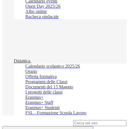
Calendario eventi
Open Day 2025/26
Albo online
Bacheca sindacale
Didattica
Calendario scolastico 2025/26
Orario
Offerta formativa
Programmi delle Classi
Documenti del 15 Maggio
I progetti delle classi
Erasmus+
Erasmus+ Staff
Erasmus+ Studenti
FSL - Formazione Scuola Lavoro
Campo di ricerca per le pagine del sito