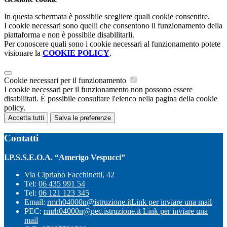
In questa schermata è possibile scegliere quali cookie consentire.
I cookie necessari sono quelli che consentono il funzionamento della
piattaforma e non è possibile disabilitarli.
Per conoscere quali sono i cookie necessari al funzionamento potete
visionare la
COOKIE POLICY
.
Cookie necessari per il funzionamento
I cookie necessari per il funzionamento non possono essere
disabilitati. È possibile consultare l'elenco nella pagina della cookie
policy.
Accetta tutti
Salva le preferenze
Contatti
I.P.S.S.E.O.A. “Amerigo Vespucci”
Via Cipriano Facchinetti, 42
Tel:
06 435 991 54
Tel:
06 121 123 345
Email:
rmrh04000n@istruzione.it
Link per inviare una mail
PEC:
rmrh04000n@pec.istruzione.it
Link per inviare una
mail