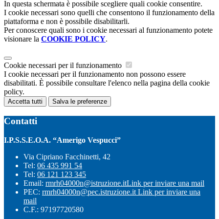
In questa schermata è possibile scegliere quali cookie consentire.
I cookie necessari sono quelli che consentono il funzionamento della
piattaforma e non è possibile disabilitarli.
Per conoscere quali sono i cookie necessari al funzionamento potete
visionare la
COOKIE POLICY
.
Cookie necessari per il funzionamento
I cookie necessari per il funzionamento non possono essere
disabilitati. È possibile consultare l'elenco nella pagina della cookie
policy.
Accetta tutti
Salva le preferenze
Contatti
I.P.S.S.E.O.A. “Amerigo Vespucci”
Via Cipriano Facchinetti, 42
Tel:
06 435 991 54
Tel:
06 121 123 345
Email:
rmrh04000n@istruzione.it
Link per inviare una mail
PEC:
rmrh04000n@pec.istruzione.it
Link per inviare una
mail
C.F.: 97197720580