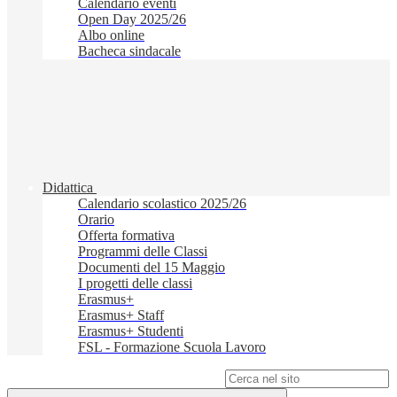
Calendario eventi
Open Day 2025/26
Albo online
Bacheca sindacale
Didattica
Calendario scolastico 2025/26
Orario
Offerta formativa
Programmi delle Classi
Documenti del 15 Maggio
I progetti delle classi
Erasmus+
Erasmus+ Staff
Erasmus+ Studenti
FSL - Formazione Scuola Lavoro
Campo di ricerca per le pagine del sito