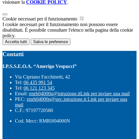
visionare la
COOKIE POLICY
.
Cookie necessari per il funzionamento
I cookie necessari per il funzionamento non possono essere
disabilitati. È possibile consultare l'elenco nella pagina della cookie
policy.
Accetta tutti
Salva le preferenze
Contatti
I.P.S.S.E.O.A. “Amerigo Vespucci”
Via Cipriano Facchinetti, 42
Tel:
06 435 991 54
Tel:
06 121 123 345
Email:
rmrh04000n@istruzione.it
Link per inviare una mail
PEC:
rmrh04000n@pec.istruzione.it
Link per inviare una
mail
C.F.: 97197720580
Cod. Mecc: RMRH04000N