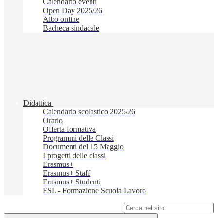
Calendario eventi
Open Day 2025/26
Albo online
Bacheca sindacale
Didattica
Calendario scolastico 2025/26
Orario
Offerta formativa
Programmi delle Classi
Documenti del 15 Maggio
I progetti delle classi
Erasmus+
Erasmus+ Staff
Erasmus+ Studenti
FSL - Formazione Scuola Lavoro
Campo di ricerca per le pagine del sito