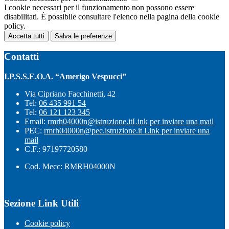
I cookie necessari per il funzionamento non possono essere
disabilitati. È possibile consultare l'elenco nella pagina della cookie
policy.
Accetta tutti
Salva le preferenze
Contatti
I.P.S.S.E.O.A. “Amerigo Vespucci”
Via Cipriano Facchinetti, 42
Tel:
06 435 991 54
Tel:
06 121 123 345
Email:
rmrh04000n@istruzione.it
Link per inviare una mail
PEC:
rmrh04000n@pec.istruzione.it
Link per inviare una
mail
C.F.: 97197720580
Cod. Mecc: RMRH04000N
Sezione Link Utili
Cookie policy