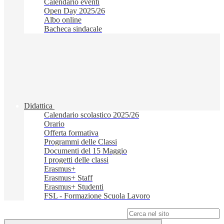
Calendario eventi
Open Day 2025/26
Albo online
Bacheca sindacale
Didattica
Calendario scolastico 2025/26
Orario
Offerta formativa
Programmi delle Classi
Documenti del 15 Maggio
I progetti delle classi
Erasmus+
Erasmus+ Staff
Erasmus+ Studenti
FSL - Formazione Scuola Lavoro
Campo di ricerca per le pagine del sito