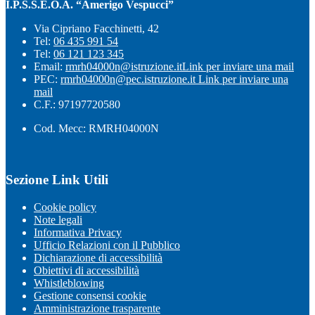
I.P.S.S.E.O.A. “Amerigo Vespucci”
Via Cipriano Facchinetti, 42
Tel:
06 435 991 54
Tel:
06 121 123 345
Email:
rmrh04000n@istruzione.it
Link per inviare una mail
PEC:
rmrh04000n@pec.istruzione.it
Link per inviare una
mail
C.F.: 97197720580
Cod. Mecc: RMRH04000N
Sezione Link Utili
Cookie policy
Note legali
Informativa Privacy
Ufficio Relazioni con il Pubblico
Dichiarazione di accessibilità
Obiettivi di accessibilità
Whistleblowing
Gestione consensi cookie
Amministrazione trasparente