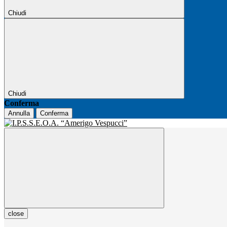
Chiudi
Chiudi
Conferma
Annulla
Conferma
close