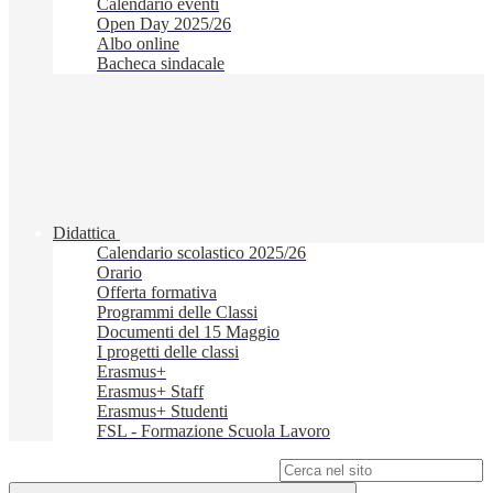
Calendario eventi
Open Day 2025/26
Albo online
Bacheca sindacale
Didattica
Calendario scolastico 2025/26
Orario
Offerta formativa
Programmi delle Classi
Documenti del 15 Maggio
I progetti delle classi
Erasmus+
Erasmus+ Staff
Erasmus+ Studenti
FSL - Formazione Scuola Lavoro
Campo di ricerca per le pagine del sito