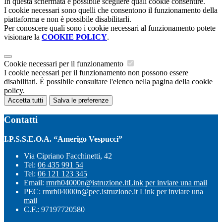
In questa schermata è possibile scegliere quali cookie consentire.
I cookie necessari sono quelli che consentono il funzionamento della
piattaforma e non è possibile disabilitarli.
Per conoscere quali sono i cookie necessari al funzionamento potete
visionare la
COOKIE POLICY
.
Cookie necessari per il funzionamento
I cookie necessari per il funzionamento non possono essere
disabilitati. È possibile consultare l'elenco nella pagina della cookie
policy.
Accetta tutti
Salva le preferenze
Contatti
I.P.S.S.E.O.A. “Amerigo Vespucci”
Via Cipriano Facchinetti, 42
Tel:
06 435 991 54
Tel:
06 121 123 345
Email:
rmrh04000n@istruzione.it
Link per inviare una mail
PEC:
rmrh04000n@pec.istruzione.it
Link per inviare una
mail
C.F.: 97197720580