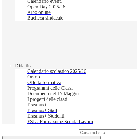
Calendario eventi
Open Day 2025/26
Albo online
Bacheca sindacale
Didattica
Calendario scolastico 2025/26
Orario
Offerta formativa
Programmi delle Classi
Documenti del 15 Maggio
I progetti delle classi
Erasmus+
Erasmus+ Staff
Erasmus+ Studenti
FSL - Formazione Scuola Lavoro
Campo di ricerca per le pagine del sito