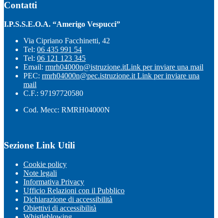
Contatti
I.P.S.S.E.O.A. “Amerigo Vespucci”
Via Cipriano Facchinetti, 42
Tel:
06 435 991 54
Tel:
06 121 123 345
Email:
rmrh04000n@istruzione.it
Link per inviare una mail
PEC:
rmrh04000n@pec.istruzione.it
Link per inviare una
mail
C.F.: 97197720580
Cod. Mecc: RMRH04000N
Sezione Link Utili
Cookie policy
Note legali
Informativa Privacy
Ufficio Relazioni con il Pubblico
Dichiarazione di accessibilità
Obiettivi di accessibilità
Whistleblowing