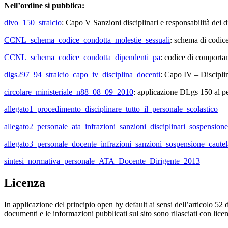
Nell’ordine si pubblica:
dlvo_150_stralcio
: Capo V Sanzioni disciplinari e responsabilità dei d
CCNL_schema_codice_condotta_molestie_sessuali
: schema di codice
CCNL_schema_codice_condotta_dipendenti_pa
: codice di comporta
dlgs297_94_stralcio_capo_iv_disciplina_docenti
: Capo IV – Discipli
circolare_ministeriale_n88_08_09_2010
: applicazione DLgs 150 al pe
allegato1_procedimento_disciplinare_tutto_il_personale_scolastico
allegato2_personale_ata_infrazioni_sanzioni_disciplinari_sospensione
allegato3_personale_docente_infrazioni_sanzioni_sospensione_cautel
sintesi_normativa_personale_ATA_Docente_Dirigente_2013
Licenza
In applicazione del principio open by default ai sensi dell’articolo 52 
documenti e le informazioni pubblicati sul sito sono rilasciati con li