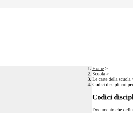
Home
>
Scuola
>
Le carte della scuola
Codici disciplinari pe
Codici discip
Documento che defini