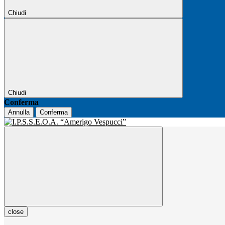
Chiudi
Chiudi
Conferma
Annulla
Conferma
close