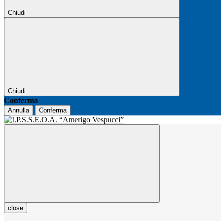
Chiudi
Chiudi
Conferma
Annulla
Conferma
close