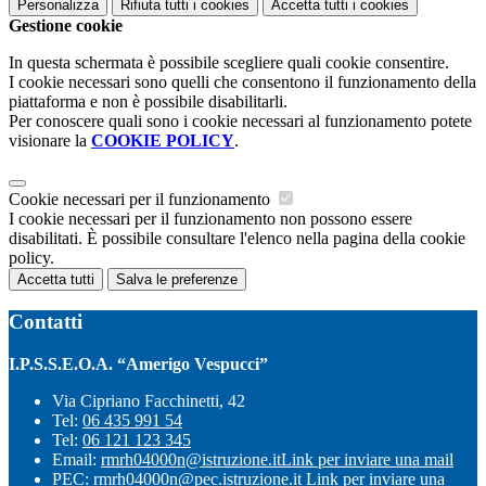
Personalizza
Rifiuta tutti
i cookies
Accetta tutti
i cookies
Gestione cookie
In questa schermata è possibile scegliere quali cookie consentire.
I cookie necessari sono quelli che consentono il funzionamento della
piattaforma e non è possibile disabilitarli.
Per conoscere quali sono i cookie necessari al funzionamento potete
visionare la
COOKIE POLICY
.
Cookie necessari per il funzionamento
I cookie necessari per il funzionamento non possono essere
disabilitati. È possibile consultare l'elenco nella pagina della cookie
policy.
Accetta tutti
Salva le preferenze
Contatti
I.P.S.S.E.O.A. “Amerigo Vespucci”
Via Cipriano Facchinetti, 42
Tel:
06 435 991 54
Tel:
06 121 123 345
Email:
rmrh04000n@istruzione.it
Link per inviare una mail
PEC:
rmrh04000n@pec.istruzione.it
Link per inviare una