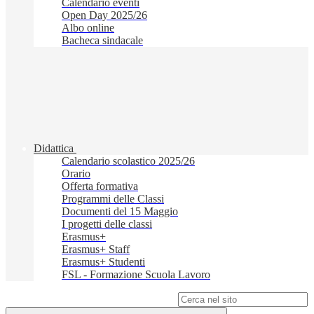
Calendario eventi
Open Day 2025/26
Albo online
Bacheca sindacale
Didattica
Calendario scolastico 2025/26
Orario
Offerta formativa
Programmi delle Classi
Documenti del 15 Maggio
I progetti delle classi
Erasmus+
Erasmus+ Staff
Erasmus+ Studenti
FSL - Formazione Scuola Lavoro
Campo di ricerca per le pagine del sito