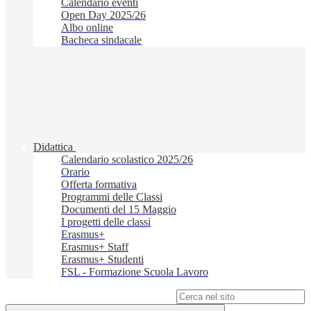
Calendario eventi
Open Day 2025/26
Albo online
Bacheca sindacale
Didattica
Calendario scolastico 2025/26
Orario
Offerta formativa
Programmi delle Classi
Documenti del 15 Maggio
I progetti delle classi
Erasmus+
Erasmus+ Staff
Erasmus+ Studenti
FSL - Formazione Scuola Lavoro
Campo di ricerca per le pagine del sito