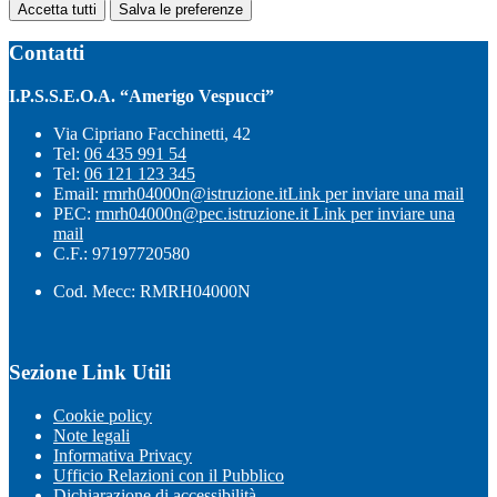
Accetta tutti
Salva le preferenze
Contatti
I.P.S.S.E.O.A. “Amerigo Vespucci”
Via Cipriano Facchinetti, 42
Tel:
06 435 991 54
Tel:
06 121 123 345
Email:
rmrh04000n@istruzione.it
Link per inviare una mail
PEC:
rmrh04000n@pec.istruzione.it
Link per inviare una
mail
C.F.: 97197720580
Cod. Mecc: RMRH04000N
Sezione Link Utili
Cookie policy
Note legali
Informativa Privacy
Ufficio Relazioni con il Pubblico
Dichiarazione di accessibilità