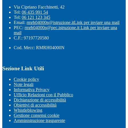
Via Cipriano Facchinetti, 42
Tel:
06 435 991 54
Tel:
06 121 123 345
Email:
rmrh04000n@istruzione.it
Link per inviare una mail
PEC:
rmrh04000n@pec.istruzione.it
Link per inviare una
mail
C.F.: 97197720580
Cod. Mecc: RMRH04000N
Sezione Link Utili
Cookie policy
Note legali
Informativa Privacy
Ufficio Relazioni con il Pubblico
Dichiarazione di accessibilità
Obiettivi di accessibilità
Whistleblowing
Gestione consensi cookie
Amministrazione trasparente