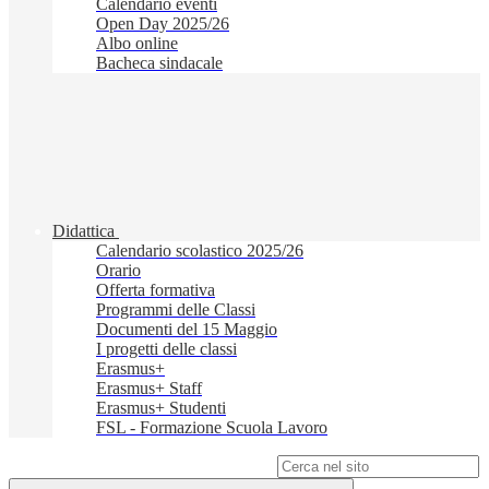
Calendario eventi
Open Day 2025/26
Albo online
Bacheca sindacale
Didattica
Calendario scolastico 2025/26
Orario
Offerta formativa
Programmi delle Classi
Documenti del 15 Maggio
I progetti delle classi
Erasmus+
Erasmus+ Staff
Erasmus+ Studenti
FSL - Formazione Scuola Lavoro
Campo di ricerca per le pagine del sito