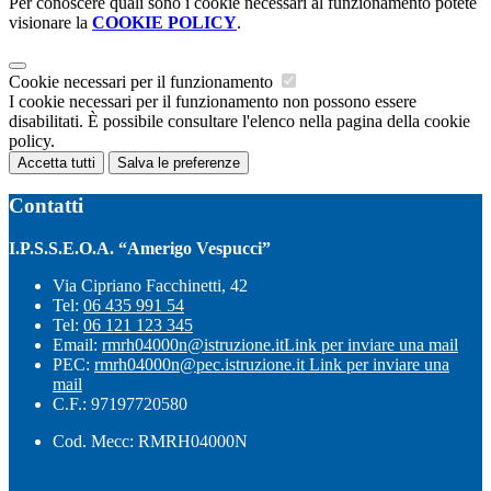
Per conoscere quali sono i cookie necessari al funzionamento potete
visionare la
COOKIE POLICY
.
Cookie necessari per il funzionamento
I cookie necessari per il funzionamento non possono essere
disabilitati. È possibile consultare l'elenco nella pagina della cookie
policy.
Accetta tutti
Salva le preferenze
Contatti
I.P.S.S.E.O.A. “Amerigo Vespucci”
Via Cipriano Facchinetti, 42
Tel:
06 435 991 54
Tel:
06 121 123 345
Email:
rmrh04000n@istruzione.it
Link per inviare una mail
PEC:
rmrh04000n@pec.istruzione.it
Link per inviare una
mail
C.F.: 97197720580
Cod. Mecc: RMRH04000N