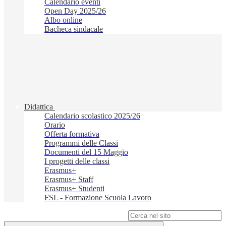
Calendario eventi
Open Day 2025/26
Albo online
Bacheca sindacale
Didattica
Calendario scolastico 2025/26
Orario
Offerta formativa
Programmi delle Classi
Documenti del 15 Maggio
I progetti delle classi
Erasmus+
Erasmus+ Staff
Erasmus+ Studenti
FSL - Formazione Scuola Lavoro
Campo di ricerca per le pagine del sito