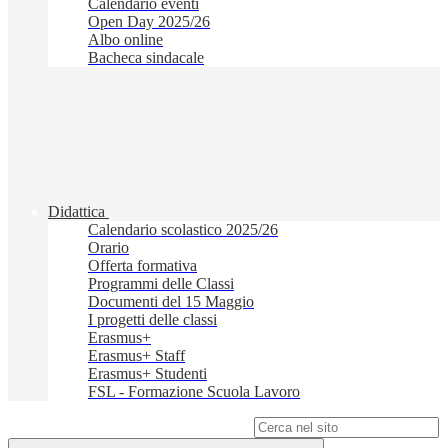
Calendario eventi
Open Day 2025/26
Albo online
Bacheca sindacale
Didattica
Calendario scolastico 2025/26
Orario
Offerta formativa
Programmi delle Classi
Documenti del 15 Maggio
I progetti delle classi
Erasmus+
Erasmus+ Staff
Erasmus+ Studenti
FSL - Formazione Scuola Lavoro
Campo di ricerca per le pagine del sito