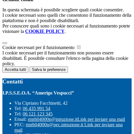
In questa schermata è possibile scegliere quali cookie consentire.
I cookie necessari sono quelli che consentono il funzionamento della
piattaforma e non è possibile disabilitarli.
Per conoscere quali sono i cookie necessari al funzionamento potete
visionare la
COOKIE POLICY
.
Cookie necessari per il funzionamento
I cookie necessari per il funzionamento non possono essere
disabilitati. È possibile consultare l'elenco nella pagina della cookie
policy.
Accetta tutti
Salva le preferenze
Contatti
I.P.S.S.E.O.A. “Amerigo Vespucci”
Via Cipriano Facchinetti, 42
Tel:
06 435 991 54
Tel:
06 121 123 345
Email:
rmrh04000n@istruzione.it
Link per inviare una mail
PEC:
rmrh04000n@pec.istruzione.it
Link per inviare una
mail