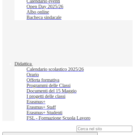
Calendario eventi
Open Day 2025/26
Albo online
Bacheca sindacale
Didattica
Calendario scolastico 2025/26
Orario
Offerta formativa
Programmi delle Classi
Documenti del 15 Maggio
I progetti delle classi
Erasmus+
Erasmus+ Staff
Erasmus+ Studenti
FSL - Formazione Scuola Lavoro
Campo di ricerca per le pagine del sito