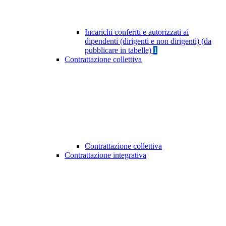
Incarichi conferiti e autorizzati ai
dipendenti (dirigenti e non dirigenti) (da
pubblicare in tabelle)
1
Contrattazione collettiva
Contrattazione collettiva
Contrattazione integrativa