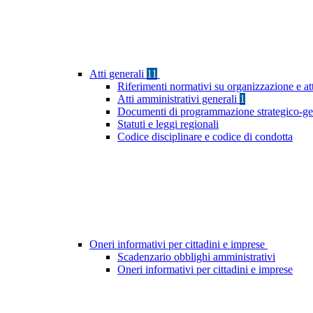
Atti generali
11
Riferimenti normativi su organizzazione e at
Atti amministrativi generali
1
Documenti di programmazione strategico-ge
Statuti e leggi regionali
Codice disciplinare e codice di condotta
Oneri informativi per cittadini e imprese
Scadenzario obblighi amministrativi
Oneri informativi per cittadini e imprese