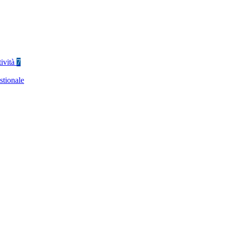
tività
7
stionale