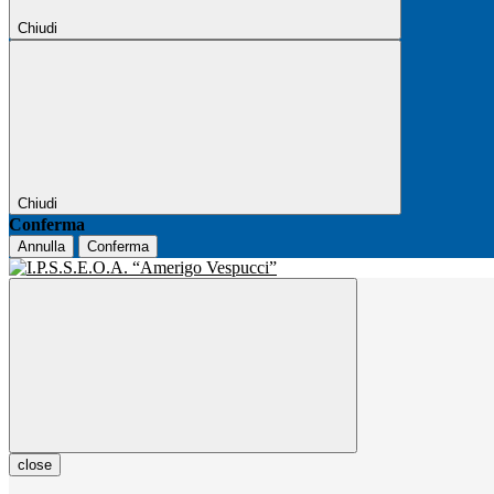
Chiudi
Chiudi
Conferma
Annulla
Conferma
close